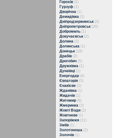
Горохів
(1)
Гурзуф
(1)
Дворічна
(1)
Демидівка
(1)
Дніпродзержинськ
(3)
Дніпропетровськ
(26)
Добромиль
(1)
Докучаєвськ
(2)
Долина
(2)
Долинська
(1)
Донецьк
(18)
Драбів
(2)
Дрогобич
(5)
Дружківка
(1)
Дунаївці
(1)
Енергодар
(4)
Євпаторія
(3)
Єнакієве
(1)
Жданівка
(1)
Жидачів
(1)
Житомир
(6)
Жмеринка
(2)
Жовті Води
(2)
Жовтневе
(1)
Запоріжжя
(11)
Зміїв
(1)
Золотоноша
(2)
Золочів
(1)