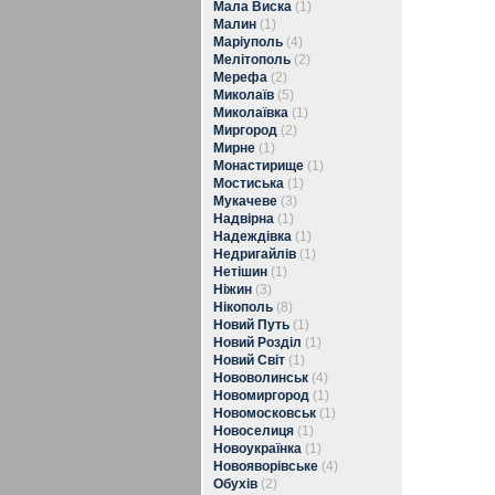
Мала Виска
(1)
Малин
(1)
Маріуполь
(4)
Мелітополь
(2)
Мерефа
(2)
Миколаїв
(5)
Миколаївка
(1)
Миргород
(2)
Мирне
(1)
Монастирище
(1)
Мостиська
(1)
Мукачеве
(3)
Надвірна
(1)
Надеждівка
(1)
Недригайлів
(1)
Нетішин
(1)
Ніжин
(3)
Нікополь
(8)
Новий Путь
(1)
Новий Розділ
(1)
Новий Світ
(1)
Нововолинськ
(4)
Новомиргород
(1)
Новомосковськ
(1)
Новоселиця
(1)
Новоукраїнка
(1)
Новояворівське
(4)
Обухів
(2)