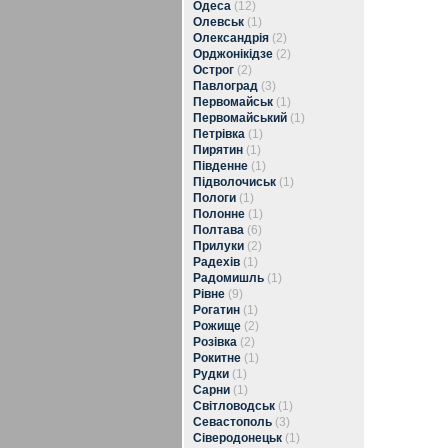
Одеса
(12)
Олевськ
(1)
Олександрія
(2)
Орджонікідзе
(2)
Острог
(2)
Павлоград
(3)
Первомайськ
(1)
Первомайський
(1)
Петрівка
(1)
Пирятин
(1)
Південне
(1)
Підволочиськ
(1)
Пологи
(1)
Полонне
(1)
Полтава
(6)
Прилуки
(2)
Радехів
(1)
Радомишль
(1)
Рівне
(9)
Рогатин
(1)
Рожище
(2)
Розівка
(2)
Рокитне
(1)
Рудки
(1)
Сарни
(1)
Світловодськ
(1)
Севастополь
(3)
Сіверодонецьк
(1)