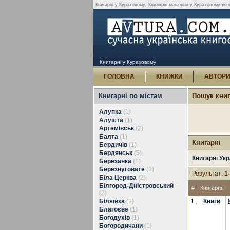
Книгарні у Кураховому.
Книжкові магазини у Кураховому де 
Книгарні у Кураховому
ГОЛОВНА
КНИЖКИ
АВТОР
Книгарні по містам
Пошук кни
Алупка
(1)
Алушта
(1)
Артемівськ
(2)
Балта
(1)
Книгарні
Бердичів
(1)
Бердянськ
(5)
Книгарні Укр
Березанка
(1)
Березнуговате
(1)
Результат:
1
Біла Церква
(2)
Білгород-Дністровський
#
Книгарня
(2)
Біляївка
(1)
1.
Книги
Благоєве
(1)
Богодухів
(1)
Богородичани
(1)