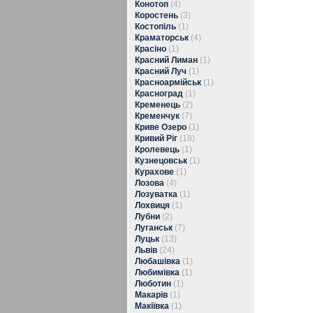
Конотоп
(4)
Коростень
(3)
Костопіль
(1)
Краматорськ
(4)
Красіно
(1)
Красний Лиман
(1)
Красний Луч
(1)
Красноармійськ
(1)
Красноград
(1)
Кременець
(2)
Кременчук
(7)
Криве Озеро
(1)
Кривий Ріг
(18)
Кролевець
(1)
Кузнецовськ
(1)
Курахове
(1)
Лозова
(4)
Лозуватка
(1)
Лохвиця
(1)
Лубни
(2)
Луганськ
(7)
Луцьк
(13)
Львів
(24)
Любашівка
(1)
Любимівка
(1)
Люботин
(1)
Макарів
(1)
Макіївка
(1)