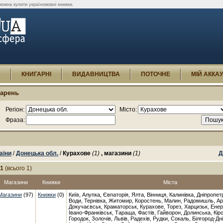
можна купити україномовні книжки.
И
КНИГАРНІ
ВИДАВНИЦТВА
ПОТОЧНЕ
МІЙ АККА
гарень
Регіон:
Місто:
Фраза:
аїни
/
Донецька обл.
/
Курахове
(1)
, магазини
(1)
Д
-1
(всього 1)
Магазини
Книжки
Міста
Магазини
(97)
Книжки
(0)
Київ, Алупка, Євпаторія, Ялта, Вінниця, Калинівка, Дніпропет
Води, Тернівка, Житомир, Коростень, Малин, Радомишль, Ар
Докучаєвськ, Краматорськ, Курахове, Торез, Харцизьк, Енер
Івано-Франківськ, Тараща, Фастів, Гайворон, Долинська, Кір
Городок, Золочів, Львів, Радехів, Рудки, Сокаль, Білгород-Дн