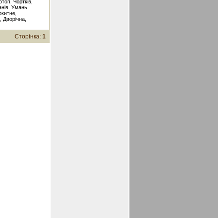
отоп, Чортків,
анів, Умань,
окитне,
, Дворічна,
Сторінка:
1