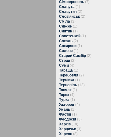
Сімферополь
(7)
Славута
(1)
Славутич
(2)
Слов'янськ
(2)
Сміла
(3)
Сніжне
(1)
Снятин
(1)
Совєтський
(1)
Сокаль
(2)
Сокиряни
(1)
Солоне
(1)
Старий Самбір
(2)
Стрий
(2)
Суми
(4)
Тараща
(1)
Теребовля
(2)
Тернівка
(1)
Тернопіль
(13)
Токмак
(1)
Торез
(4)
Турка
(1)
Ужгород
(4)
Умань
(1)
Фастів
(1)
Феодосія
(3)
Харків
(18)
Харцизьк
(3)
Херсон
(8)