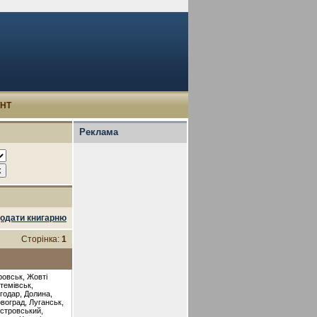
УНТ
Реклама
одати книгарню
Сторінка:
1
ровськ, Жовті
темівськ,
годар, Долина,
овоград, Луганськ,
істровський,