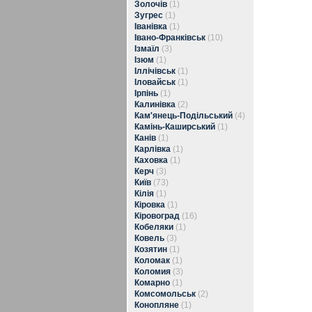
Золочів
(1)
Зугрес
(1)
Іванівка
(1)
Івано-Франківськ
(10)
Ізмаїл
(3)
Ізюм
(1)
Іллічівськ
(1)
Іловайськ
(1)
Ірпінь
(1)
Калинівка
(2)
Кам'янець-Подільський
(4)
Камінь-Каширський
(1)
Канів
(1)
Карлівка
(1)
Каховка
(1)
Керч
(3)
Київ
(73)
Кілія
(1)
Кіровка
(1)
Кіровоград
(16)
Кобеляки
(1)
Ковель
(3)
Козятин
(1)
Коломак
(1)
Коломия
(3)
Комарно
(1)
Комсомольськ
(2)
Конопляне
(1)