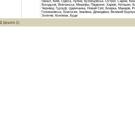
Ізмаїл, Кілія, Одеса, Лубни, Кузнецовськ, Острог, Сарни, Кон
Богодухів, Вовчанськ, Мерефа, Південне, Харків, Нетішин, К
Чернівці, Гурзуф, Царичанка, Новий Світ, Боярка, Макарів, Р
Голованівськ, Благоєве, Іванівка, Демидівка, Великий Бурлук
Золочів, Коломак, Буди
-1
(всього 1)