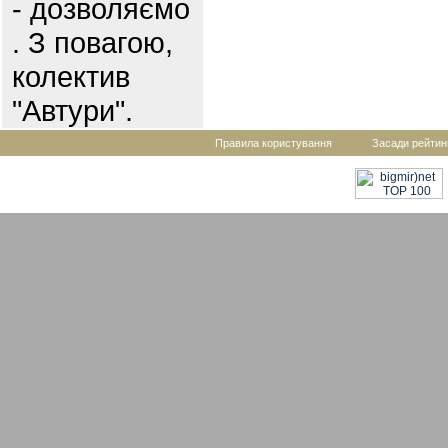
- дозволяємо
. З повагою,
колектив
"Автури".
Правила користування
Засади рейтин