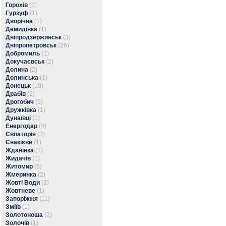
Горохів
(1)
Гурзуф
(1)
Дворічна
(1)
Демидівка
(1)
Дніпродзержинськ
(3)
Дніпропетровськ
(26)
Добромиль
(1)
Докучаєвськ
(2)
Долина
(2)
Долинська
(1)
Донецьк
(18)
Драбів
(2)
Дрогобич
(5)
Дружківка
(1)
Дунаївці
(1)
Енергодар
(4)
Євпаторія
(3)
Єнакієве
(1)
Жданівка
(1)
Жидачів
(1)
Житомир
(6)
Жмеринка
(2)
Жовті Води
(2)
Жовтневе
(1)
Запоріжжя
(11)
Зміїв
(1)
Золотоноша
(2)
Золочів
(1)