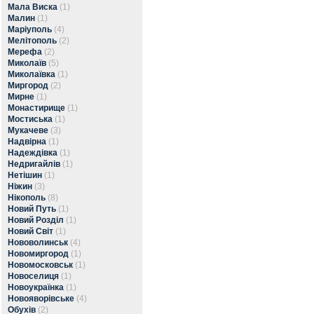
Мала Виска
(1)
Малин
(1)
Маріуполь
(4)
Мелітополь
(2)
Мерефа
(2)
Миколаїв
(5)
Миколаївка
(1)
Миргород
(2)
Мирне
(1)
Монастирище
(1)
Мостиська
(1)
Мукачеве
(3)
Надвірна
(1)
Надеждівка
(1)
Недригайлів
(1)
Нетішин
(1)
Ніжин
(3)
Нікополь
(8)
Новий Путь
(1)
Новий Розділ
(1)
Новий Світ
(1)
Нововолинськ
(4)
Новомиргород
(1)
Новомосковськ
(1)
Новоселиця
(1)
Новоукраїнка
(1)
Новояворівське
(4)
Обухів
(2)