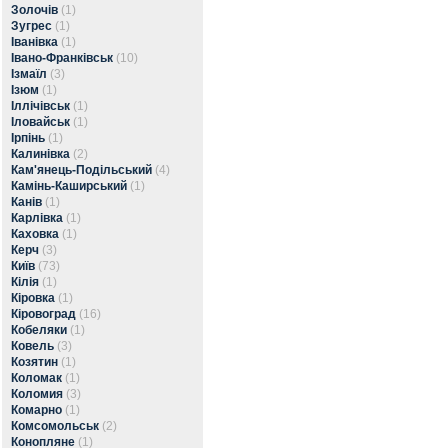
Золочів
(1)
Зугрес
(1)
Іванівка
(1)
Івано-Франківськ
(10)
Ізмаїл
(3)
Ізюм
(1)
Іллічівськ
(1)
Іловайськ
(1)
Ірпінь
(1)
Калинівка
(2)
Кам'янець-Подільський
(4)
Камінь-Каширський
(1)
Канів
(1)
Карлівка
(1)
Каховка
(1)
Керч
(3)
Київ
(73)
Кілія
(1)
Кіровка
(1)
Кіровоград
(16)
Кобеляки
(1)
Ковель
(3)
Козятин
(1)
Коломак
(1)
Коломия
(3)
Комарно
(1)
Комсомольськ
(2)
Конопляне
(1)