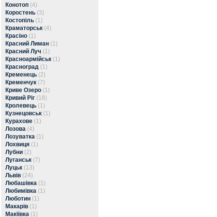
Конотоп
(4)
Коростень
(3)
Костопіль
(1)
Краматорськ
(4)
Красіно
(1)
Красний Лиман
(1)
Красний Луч
(1)
Красноармійськ
(1)
Красноград
(1)
Кременець
(2)
Кременчук
(7)
Криве Озеро
(1)
Кривий Ріг
(18)
Кролевець
(1)
Кузнецовськ
(1)
Курахове
(1)
Лозова
(4)
Лозуватка
(1)
Лохвиця
(1)
Лубни
(2)
Луганськ
(7)
Луцьк
(13)
Львів
(24)
Любашівка
(1)
Любимівка
(1)
Люботин
(1)
Макарів
(1)
Макіївка
(1)