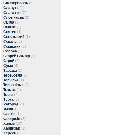
Сімферополь
(7)
Славута
(1)
Славутич
(2)
Слов'янськ
(2)
Сміла
(3)
Сніжне
(1)
Снятин
(1)
Совєтський
(1)
Сокаль
(2)
Сокиряни
(1)
Солоне
(1)
Старий Самбір
(2)
Стрий
(2)
Суми
(4)
Тараща
(1)
Теребовля
(2)
Тернівка
(1)
Тернопіль
(13)
Токмак
(1)
Торез
(4)
Турка
(1)
Ужгород
(4)
Умань
(1)
Фастів
(1)
Феодосія
(3)
Харків
(18)
Харцизьк
(3)
Херсон
(8)