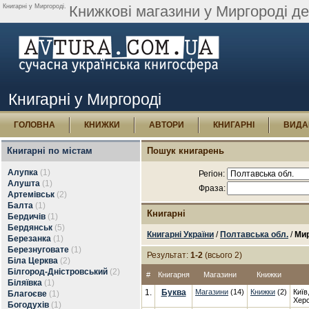
Книгарні у Миргороді.
Книжкові магазини у Миргороді де
Книгарні у Миргороді
ГОЛОВНА
КНИЖКИ
АВТОРИ
КНИГАРНІ
ВИДА
Книгарні по містам
Пошук книгарень
Алупка
(1)
Регіон:
Алушта
(1)
Фраза:
Артемівськ
(2)
Балта
(1)
Книгарні
Бердичів
(1)
Бердянськ
(5)
Книгарні України
/
Полтавська обл.
/
Ми
Березанка
(1)
Березнуговате
(1)
Результат:
1-2
(всього 2)
Біла Церква
(2)
Білгород-Дністровський
(2)
#
Книгарня
Магазини
Книжки
Біляївка
(1)
1.
Буква
Магазини
(14)
Книжки
(2)
Київ
Благоєве
(1)
Херс
Богодухів
(1)