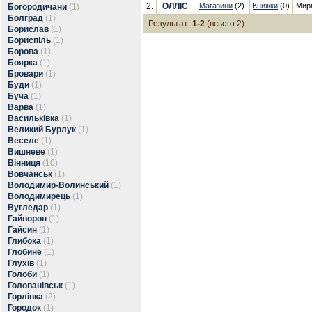
2.
ОЛЛІС
Магазини
(2)
Книжки
(0)
Мир
Богородичани
(1)
Болград
(1)
Результат:
1-2
(всього 2)
Борислав
(1)
Бориспіль
(1)
Борова
(1)
Боярка
(1)
Бровари
(1)
Буди
(1)
Буча
(1)
Варва
(1)
Васильківка
(1)
Великий Бурлук
(1)
Веселе
(1)
Вишневе
(1)
Вінниця
(10)
Вовчанськ
(1)
Володимир-Волинський
(1)
Володимирець
(1)
Вугледар
(1)
Гайворон
(1)
Гайсин
(1)
Глибока
(1)
Глобине
(1)
Глухів
(1)
Голоби
(1)
Голованівськ
(1)
Горлівка
(2)
Городок
(1)