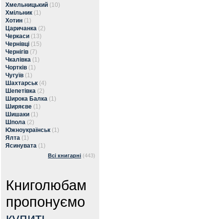
Хмельницький
(10)
Хмільник
(1)
Хотин
(1)
Царичанка
(2)
Черкаси
(13)
Чернівці
(15)
Чернігів
(7)
Чкалівка
(1)
Чортків
(1)
Чугуїв
(1)
Шахтарськ
(4)
Шепетівка
(2)
Широка Балка
(1)
Ширяєве
(1)
Шишаки
(1)
Шпола
(2)
Южноукраїнськ
(1)
Ялта
(1)
Ясинувата
(1)
Всі книгарні
(443)
Книголюбам
пропонуємо
купить