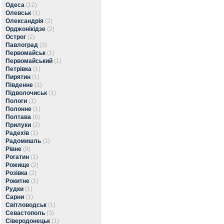
Одеса
(12)
Олевськ
(1)
Олександрія
(2)
Орджонікідзе
(2)
Острог
(2)
Павлоград
(3)
Первомайськ
(1)
Первомайський
(1)
Петрівка
(1)
Пирятин
(1)
Південне
(1)
Підволочиськ
(1)
Пологи
(1)
Полонне
(1)
Полтава
(6)
Прилуки
(2)
Радехів
(1)
Радомишль
(1)
Рівне
(9)
Рогатин
(1)
Рожище
(2)
Розівка
(2)
Рокитне
(1)
Рудки
(1)
Сарни
(1)
Світловодськ
(1)
Севастополь
(3)
Сіверодонецьк
(1)