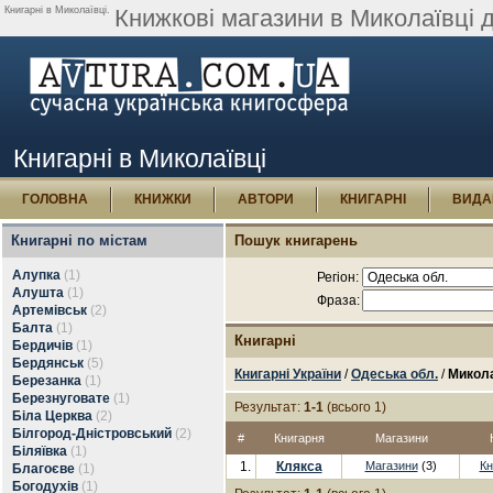
Книгарні в Миколаївці.
Книжкові магазини в Миколаївці 
Книгарні в Миколаївці
ГОЛОВНА
КНИЖКИ
АВТОРИ
КНИГАРНІ
ВИДА
Книгарні по містам
Пошук книгарень
Алупка
(1)
Регіон:
Алушта
(1)
Фраза:
Артемівськ
(2)
Балта
(1)
Книгарні
Бердичів
(1)
Бердянськ
(5)
Книгарні України
/
Одеська обл.
/
Микола
Березанка
(1)
Березнуговате
(1)
Результат:
1-1
(всього 1)
Біла Церква
(2)
Білгород-Дністровський
(2)
#
Книгарня
Магазини
Біляївка
(1)
1.
Клякса
Магазини
(3)
Кн
Благоєве
(1)
Богодухів
(1)