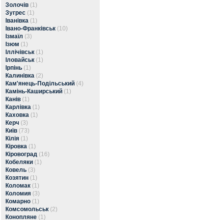
Золочів
(1)
Зугрес
(1)
Іванівка
(1)
Івано-Франківськ
(10)
Ізмаїл
(3)
Ізюм
(1)
Іллічівськ
(1)
Іловайськ
(1)
Ірпінь
(1)
Калинівка
(2)
Кам'янець-Подільський
(4)
Камінь-Каширський
(1)
Канів
(1)
Карлівка
(1)
Каховка
(1)
Керч
(3)
Київ
(73)
Кілія
(1)
Кіровка
(1)
Кіровоград
(16)
Кобеляки
(1)
Ковель
(3)
Козятин
(1)
Коломак
(1)
Коломия
(3)
Комарно
(1)
Комсомольськ
(2)
Конопляне
(1)