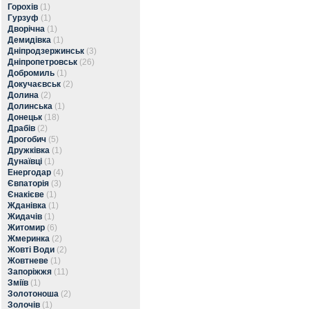
Горохів
(1)
Гурзуф
(1)
Дворічна
(1)
Демидівка
(1)
Дніпродзержинськ
(3)
Дніпропетровськ
(26)
Добромиль
(1)
Докучаєвськ
(2)
Долина
(2)
Долинська
(1)
Донецьк
(18)
Драбів
(2)
Дрогобич
(5)
Дружківка
(1)
Дунаївці
(1)
Енергодар
(4)
Євпаторія
(3)
Єнакієве
(1)
Жданівка
(1)
Жидачів
(1)
Житомир
(6)
Жмеринка
(2)
Жовті Води
(2)
Жовтневе
(1)
Запоріжжя
(11)
Зміїв
(1)
Золотоноша
(2)
Золочів
(1)