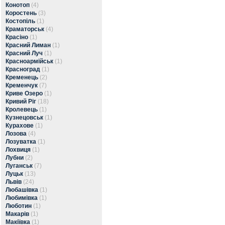
Конотоп
(4)
Коростень
(3)
Костопіль
(1)
Краматорськ
(4)
Красіно
(1)
Красний Лиман
(1)
Красний Луч
(1)
Красноармійськ
(1)
Красноград
(1)
Кременець
(2)
Кременчук
(7)
Криве Озеро
(1)
Кривий Ріг
(18)
Кролевець
(1)
Кузнецовськ
(1)
Курахове
(1)
Лозова
(4)
Лозуватка
(1)
Лохвиця
(1)
Лубни
(2)
Луганськ
(7)
Луцьк
(13)
Львів
(24)
Любашівка
(1)
Любимівка
(1)
Люботин
(1)
Макарів
(1)
Макіївка
(1)