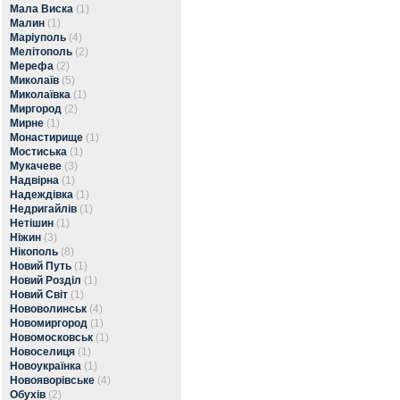
Мала Виска
(1)
Малин
(1)
Маріуполь
(4)
Мелітополь
(2)
Мерефа
(2)
Миколаїв
(5)
Миколаївка
(1)
Миргород
(2)
Мирне
(1)
Монастирище
(1)
Мостиська
(1)
Мукачеве
(3)
Надвірна
(1)
Надеждівка
(1)
Недригайлів
(1)
Нетішин
(1)
Ніжин
(3)
Нікополь
(8)
Новий Путь
(1)
Новий Розділ
(1)
Новий Світ
(1)
Нововолинськ
(4)
Новомиргород
(1)
Новомосковськ
(1)
Новоселиця
(1)
Новоукраїнка
(1)
Новояворівське
(4)
Обухів
(2)