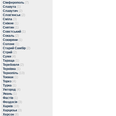
Сімферополь
(7)
Славута
(1)
Славутич
(2)
Слов'янськ
(2)
Сміла
(3)
Сніжне
(1)
Снятин
(1)
Совєтський
(1)
Сокаль
(2)
Сокиряни
(1)
Солоне
(1)
Старий Самбір
(2)
Стрий
(2)
Суми
(4)
Тараща
(1)
Теребовля
(2)
Тернівка
(1)
Тернопіль
(13)
Токмак
(1)
Торез
(4)
Турка
(1)
Ужгород
(4)
Умань
(1)
Фастів
(1)
Феодосія
(3)
Харків
(18)
Харцизьк
(3)
Херсон
(8)