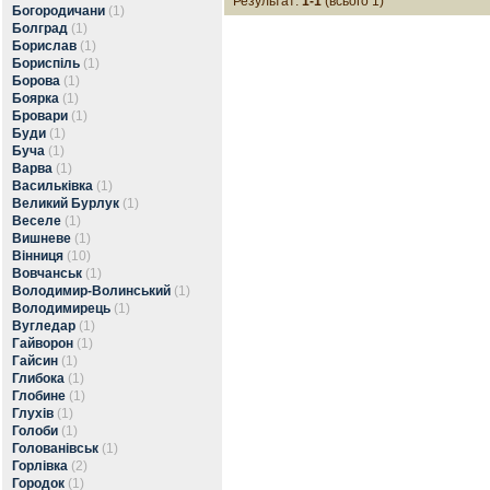
Результат:
1-1
(всього 1)
Богородичани
(1)
Болград
(1)
Борислав
(1)
Бориспіль
(1)
Борова
(1)
Боярка
(1)
Бровари
(1)
Буди
(1)
Буча
(1)
Варва
(1)
Васильківка
(1)
Великий Бурлук
(1)
Веселе
(1)
Вишневе
(1)
Вінниця
(10)
Вовчанськ
(1)
Володимир-Волинський
(1)
Володимирець
(1)
Вугледар
(1)
Гайворон
(1)
Гайсин
(1)
Глибока
(1)
Глобине
(1)
Глухів
(1)
Голоби
(1)
Голованівськ
(1)
Горлівка
(2)
Городок
(1)