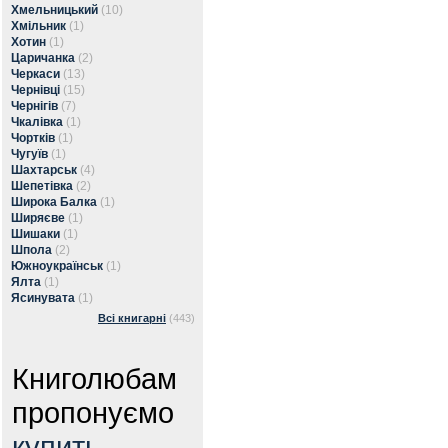
Хмельницький
(10)
Хмільник
(1)
Хотин
(1)
Царичанка
(2)
Черкаси
(13)
Чернівці
(15)
Чернігів
(7)
Чкалівка
(1)
Чортків
(1)
Чугуїв
(1)
Шахтарськ
(4)
Шепетівка
(2)
Широка Балка
(1)
Ширяєве
(1)
Шишаки
(1)
Шпола
(2)
Южноукраїнськ
(1)
Ялта
(1)
Ясинувата
(1)
Всі книгарні
(443)
Книголюбам
пропонуємо
купить