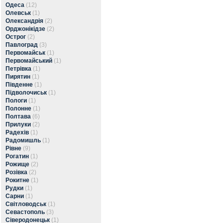
Одеса
(12)
Олевськ
(1)
Олександрія
(2)
Орджонікідзе
(2)
Острог
(2)
Павлоград
(3)
Первомайськ
(1)
Первомайський
(1)
Петрівка
(1)
Пирятин
(1)
Південне
(1)
Підволочиськ
(1)
Пологи
(1)
Полонне
(1)
Полтава
(6)
Прилуки
(2)
Радехів
(1)
Радомишль
(1)
Рівне
(9)
Рогатин
(1)
Рожище
(2)
Розівка
(2)
Рокитне
(1)
Рудки
(1)
Сарни
(1)
Світловодськ
(1)
Севастополь
(3)
Сіверодонецьк
(1)