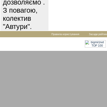
дозволяємо .
З повагою,
колектив
"Автури".
Правила користування
Засади рейтин