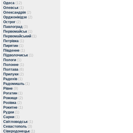
Одеса
(12)
Олевськ
(1)
Олександрія
(2)
Орджонікідзе
(2)
Острог
(2)
Павлоград
(3)
Первомайськ
(1)
Первомайський
(1)
Петрівка
(1)
Пирятин
(1)
Південне
(1)
Підволочиськ
(1)
Пологи
(1)
Полонне
(1)
Полтава
(6)
Прилуки
(2)
Радехів
(1)
Радомишль
(1)
Рівне
(9)
Рогатин
(1)
Рожище
(2)
Розівка
(2)
Рокитне
(1)
Рудки
(1)
Сарни
(1)
Світловодськ
(1)
Севастополь
(3)
Сіверодонецьк
(1)