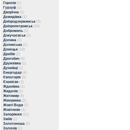
Горохів
(1)
Гурзуф
(1)
Дворічна
(1)
Демидівка
(1)
Дніпродзержинськ
(3)
Дніпропетровськ
(26)
Добромиль
(1)
Докучаєвськ
(2)
Долина
(2)
Долинська
(1)
Донецьк
(18)
Драбів
(2)
Дрогобич
(5)
Дружківка
(1)
Дунаївці
(1)
Енергодар
(4)
Євпаторія
(3)
Єнакієве
(1)
Жданівка
(1)
Жидачів
(1)
Житомир
(6)
Жмеринка
(2)
Жовті Води
(2)
Жовтневе
(1)
Запоріжжя
(11)
Зміїв
(1)
Золотоноша
(2)
Золочів
(1)