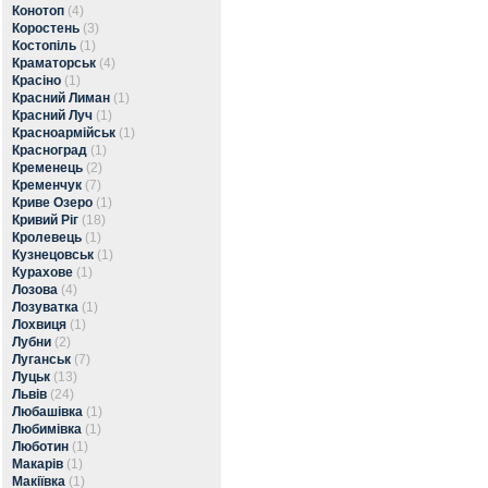
Конотоп
(4)
Коростень
(3)
Костопіль
(1)
Краматорськ
(4)
Красіно
(1)
Красний Лиман
(1)
Красний Луч
(1)
Красноармійськ
(1)
Красноград
(1)
Кременець
(2)
Кременчук
(7)
Криве Озеро
(1)
Кривий Ріг
(18)
Кролевець
(1)
Кузнецовськ
(1)
Курахове
(1)
Лозова
(4)
Лозуватка
(1)
Лохвиця
(1)
Лубни
(2)
Луганськ
(7)
Луцьк
(13)
Львів
(24)
Любашівка
(1)
Любимівка
(1)
Люботин
(1)
Макарів
(1)
Макіївка
(1)