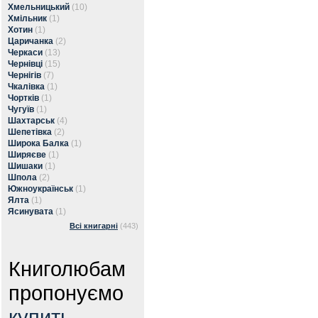
Хмельницький
(10)
Хмільник
(1)
Хотин
(1)
Царичанка
(2)
Черкаси
(13)
Чернівці
(15)
Чернігів
(7)
Чкалівка
(1)
Чортків
(1)
Чугуїв
(1)
Шахтарськ
(4)
Шепетівка
(2)
Широка Балка
(1)
Ширяєве
(1)
Шишаки
(1)
Шпола
(2)
Южноукраїнськ
(1)
Ялта
(1)
Ясинувата
(1)
Всі книгарні
(443)
Книголюбам
пропонуємо
купить