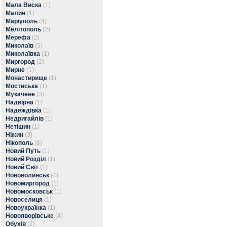
Мала Виска
(1)
Малин
(1)
Маріуполь
(4)
Мелітополь
(2)
Мерефа
(2)
Миколаїв
(5)
Миколаївка
(1)
Миргород
(2)
Мирне
(1)
Монастирище
(1)
Мостиська
(1)
Мукачеве
(3)
Надвірна
(1)
Надеждівка
(1)
Недригайлів
(1)
Нетішин
(1)
Ніжин
(3)
Нікополь
(8)
Новий Путь
(1)
Новий Розділ
(1)
Новий Світ
(1)
Нововолинськ
(4)
Новомиргород
(1)
Новомосковськ
(1)
Новоселиця
(1)
Новоукраїнка
(1)
Новояворівське
(4)
Обухів
(2)