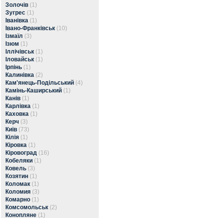
Золочів
(1)
Зугрес
(1)
Іванівка
(1)
Івано-Франківськ
(10)
Ізмаїл
(3)
Ізюм
(1)
Іллічівськ
(1)
Іловайськ
(1)
Ірпінь
(1)
Калинівка
(2)
Кам'янець-Подільський
(4)
Камінь-Каширський
(1)
Канів
(1)
Карлівка
(1)
Каховка
(1)
Керч
(3)
Київ
(73)
Кілія
(1)
Кіровка
(1)
Кіровоград
(16)
Кобеляки
(1)
Ковель
(3)
Козятин
(1)
Коломак
(1)
Коломия
(3)
Комарно
(1)
Комсомольськ
(2)
Конопляне
(1)