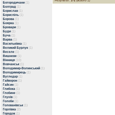
Результат:
1-1
(всього 1)
Богородичани
(1)
Болград
(1)
Борислав
(1)
Бориспіль
(1)
Борова
(1)
Боярка
(1)
Бровари
(1)
Буди
(1)
Буча
(1)
Варва
(1)
Васильківка
(1)
Великий Бурлук
(1)
Веселе
(1)
Вишневе
(1)
Вінниця
(10)
Вовчанськ
(1)
Володимир-Волинський
(1)
Володимирець
(1)
Вугледар
(1)
Гайворон
(1)
Гайсин
(1)
Глибока
(1)
Глобине
(1)
Глухів
(1)
Голоби
(1)
Голованівськ
(1)
Горлівка
(2)
Городок
(1)