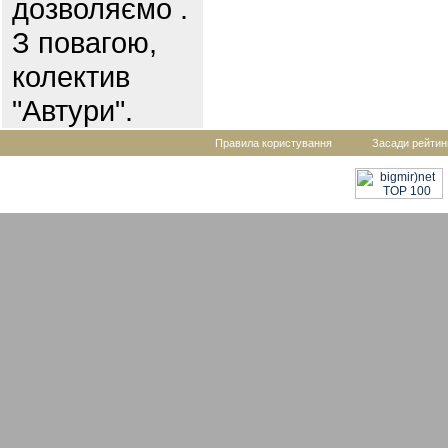
дозволяємо .
З повагою,
колектив
"Автури".
Правила користування
Засади рейтин