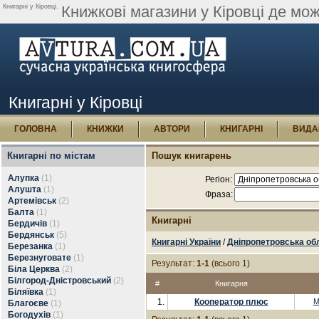
Книгарні у Кіровці.
Книжкові магазини у Кіровці де мож
Книгарні у Кіровці
ГОЛОВНА
КНИЖКИ
АВТОРИ
КНИГАРНІ
ВИДА
Книгарні по містам
Пошук книгарень
Алупка
(1)
Регіон:
Алушта
(1)
Фраза:
Артемівськ
(2)
Балта
(1)
Книгарні
Бердичів
(1)
Бердянськ
(5)
Книгарні України
/
Дніпропетровська об
Березанка
(1)
Березнуговате
(1)
Результат:
1-1
(всього 1)
Біла Церква
(2)
Білгород-Дністровський
(2)
#
Книгарня
Біляївка
(1)
1.
Кооператор плюс
М
Благоєве
(1)
Богодухів
(1)