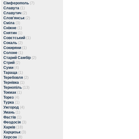
Сімферополь
(7)
Славута
(1)
Славутич
(2)
Слов'янськ
(2)
Сміла
(3)
Сніжне
(1)
Снятин
(1)
Совєтський
(1)
Сокаль
(2)
Сокиряни
(1)
Солоне
(1)
Старий Самбір
(2)
Стрий
(2)
Суми
(4)
Тараща
(1)
Теребовля
(2)
Тернівка
(1)
Тернопіль
(13)
Токмак
(1)
Торез
(4)
Турка
(1)
Ужгород
(4)
Умань
(1)
Фастів
(1)
Феодосія
(3)
Харків
(18)
Харцизьк
(3)
Херсон
(8)