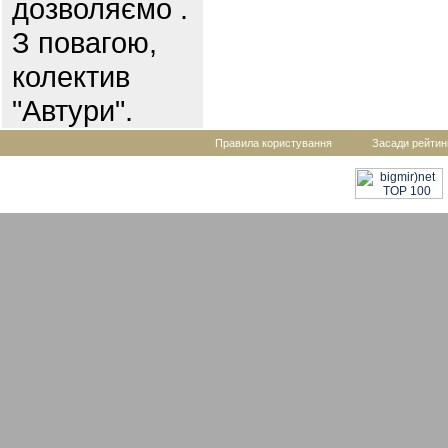
дозволяємо .
З повагою,
колектив
"Автури".
Правила користування
Засади рейтин