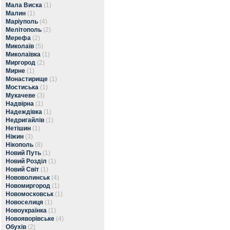
Мала Виска
(1)
Малин
(1)
Маріуполь
(4)
Мелітополь
(2)
Мерефа
(2)
Миколаїв
(5)
Миколаївка
(1)
Миргород
(2)
Мирне
(1)
Монастирище
(1)
Мостиська
(1)
Мукачеве
(3)
Надвірна
(1)
Надеждівка
(1)
Недригайлів
(1)
Нетішин
(1)
Ніжин
(3)
Нікополь
(8)
Новий Путь
(1)
Новий Розділ
(1)
Новий Світ
(1)
Нововолинськ
(4)
Новомиргород
(1)
Новомосковськ
(1)
Новоселиця
(1)
Новоукраїнка
(1)
Новояворівське
(4)
Обухів
(2)