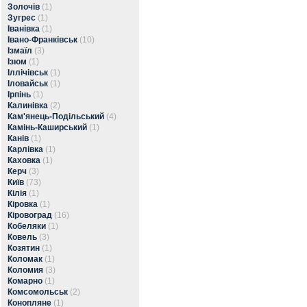
Золочів
(1)
Зугрес
(1)
Іванівка
(1)
Івано-Франківськ
(10)
Ізмаїл
(3)
Ізюм
(1)
Іллічівськ
(1)
Іловайськ
(1)
Ірпінь
(1)
Калинівка
(2)
Кам'янець-Подільський
(4)
Камінь-Каширський
(1)
Канів
(1)
Карлівка
(1)
Каховка
(1)
Керч
(3)
Київ
(73)
Кілія
(1)
Кіровка
(1)
Кіровоград
(16)
Кобеляки
(1)
Ковель
(3)
Козятин
(1)
Коломак
(1)
Коломия
(3)
Комарно
(1)
Комсомольськ
(2)
Конопляне
(1)