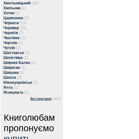
Хмельницький
(10)
Хмільник
(1)
Хотин
(1)
Царичанка
(2)
Черкаси
(13)
Чернівці
(15)
Чернігів
(7)
Чкалівка
(1)
Чортків
(1)
Чугуїв
(1)
Шахтарськ
(4)
Шепетівка
(2)
Широка Балка
(1)
Ширяєве
(1)
Шишаки
(1)
Шпола
(2)
Южноукраїнськ
(1)
Ялта
(1)
Ясинувата
(1)
Всі книгарні
(443)
Книголюбам
пропонуємо
купить