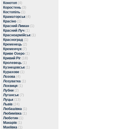
Конотоп
(4)
Коростень
(3)
Костопіль
(1)
Краматорськ
(4)
Красіно
(1)
Красний Лиман
(1)
Красний Луч
(1)
Красноармійськ
(1)
Красноград
(1)
Кременець
(2)
Кременчук
(7)
Криве Озеро
(1)
Кривий Ріг
(18)
Кролевець
(1)
Кузнецовськ
(1)
Курахове
(1)
Лозова
(4)
Лозуватка
(1)
Лохвиця
(1)
Лубни
(2)
Луганськ
(7)
Луцьк
(13)
Львів
(24)
Любашівка
(1)
Любимівка
(1)
Люботин
(1)
Макарів
(1)
Макіївка
(1)