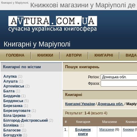
Книгарні у Маріуполі.
Книжкові магазини у Маріуполі де
Книгарні у Маріуполі
ГОЛОВНА
КНИЖКИ
АВТОРИ
КНИГАРНІ
ВИДА
Книгарні по містам
Пошук книгарень
Алупка
(1)
Регіон:
Алушта
(1)
Фраза:
Артемівськ
(2)
Балта
(1)
Книгарні
Бердичів
(1)
Бердянськ
(5)
Книгарні України
/
Донецька обл.
/
Маріу
Березанка
(1)
Березнуговате
(1)
Результат:
1-4
(всього 4)
Біла Церква
(2)
Білгород-Дністровський
(2)
#
Книгарня
Магазини
Книжки
Біляївка
(1)
1.
Будинок
Магазини
(6)
Книжки
(
Благоєве
(1)
книги
Богодухів
(1)