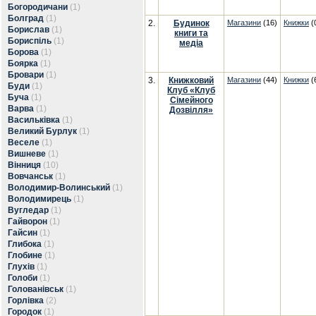
Богородичани
(1)
Болград
(1)
2.
Будинок
Магазини
(16)
Книжки
(
Борислав
(1)
книги та
Бориспіль
(1)
медіа
Борова
(1)
Боярка
(1)
Бровари
(1)
3.
Книжковий
Магазини
(44)
Книжки
(
Буди
(1)
Клуб «Клуб
Буча
(1)
Сімейного
Варва
(1)
Дозвілля»
Васильківка
(1)
Великий Бурлук
(1)
Веселе
(1)
Вишневе
(1)
Вінниця
(10)
Вовчанськ
(1)
Володимир-Волинський
(1)
Володимирець
(1)
Вугледар
(1)
Гайворон
(1)
Гайсин
(1)
Глибока
(1)
Глобине
(1)
Глухів
(1)
Голоби
(1)
Голованівськ
(1)
Горлівка
(2)
Городок
(1)