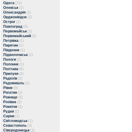
Одеса
(12)
Олевськ
(1)
Олександрія
(2)
Орджонікідзе
(2)
Острог
(2)
Павлоград
(3)
Первомайськ
(1)
Первомайський
(1)
Петрівка
(1)
Пирятин
(1)
Південне
(1)
Підволочиськ
(1)
Пологи
(1)
Полонне
(1)
Полтава
(6)
Прилуки
(2)
Радехів
(1)
Радомишль
(1)
Рівне
(9)
Рогатин
(1)
Рожище
(2)
Розівка
(2)
Рокитне
(1)
Рудки
(1)
Сарни
(1)
Світловодськ
(1)
Севастополь
(3)
Сіверодонецьк
(1)