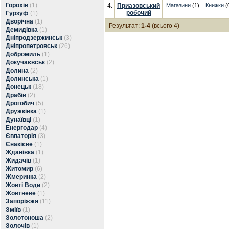
Горохів
(1)
4.
Приазовський
Магазини
(1)
Книжки
(
робочий
Гурзуф
(1)
Дворічна
(1)
Результат:
1-4
(всього 4)
Демидівка
(1)
Дніпродзержинськ
(3)
Дніпропетровськ
(26)
Добромиль
(1)
Докучаєвськ
(2)
Долина
(2)
Долинська
(1)
Донецьк
(18)
Драбів
(2)
Дрогобич
(5)
Дружківка
(1)
Дунаївці
(1)
Енергодар
(4)
Євпаторія
(3)
Єнакієве
(1)
Жданівка
(1)
Жидачів
(1)
Житомир
(6)
Жмеринка
(2)
Жовті Води
(2)
Жовтневе
(1)
Запоріжжя
(11)
Зміїв
(1)
Золотоноша
(2)
Золочів
(1)