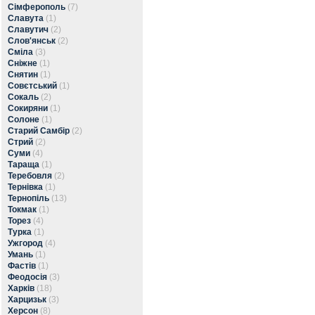
Сімферополь
(7)
Славута
(1)
Славутич
(2)
Слов'янськ
(2)
Сміла
(3)
Сніжне
(1)
Снятин
(1)
Совєтський
(1)
Сокаль
(2)
Сокиряни
(1)
Солоне
(1)
Старий Самбір
(2)
Стрий
(2)
Суми
(4)
Тараща
(1)
Теребовля
(2)
Тернівка
(1)
Тернопіль
(13)
Токмак
(1)
Торез
(4)
Турка
(1)
Ужгород
(4)
Умань
(1)
Фастів
(1)
Феодосія
(3)
Харків
(18)
Харцизьк
(3)
Херсон
(8)