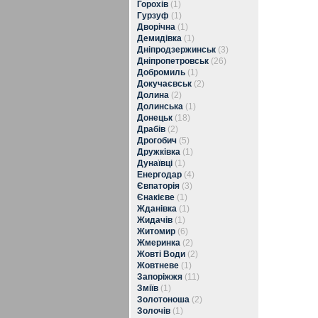
Горохів
(1)
Гурзуф
(1)
Дворічна
(1)
Демидівка
(1)
Дніпродзержинськ
(3)
Дніпропетровськ
(26)
Добромиль
(1)
Докучаєвськ
(2)
Долина
(2)
Долинська
(1)
Донецьк
(18)
Драбів
(2)
Дрогобич
(5)
Дружківка
(1)
Дунаївці
(1)
Енергодар
(4)
Євпаторія
(3)
Єнакієве
(1)
Жданівка
(1)
Жидачів
(1)
Житомир
(6)
Жмеринка
(2)
Жовті Води
(2)
Жовтневе
(1)
Запоріжжя
(11)
Зміїв
(1)
Золотоноша
(2)
Золочів
(1)