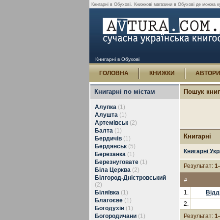
Книгарні в Обухові.
Книжкові магазини в Обухові де можна к
Книгарні в Обухові
ГОЛОВНА
КНИЖКИ
АВТОР
Книгарні по містам
Пошук кни
Алупка
(1)
Алушта
(1)
Артемівськ
(2)
Балта
(1)
Книгарні
Бердичів
(1)
Бердянськ
(5)
Книгарні Укр
Березанка
(1)
Березнуговате
(1)
Результат:
1
Біла Церква
(2)
Білгород-Дністровський
#
(2)
Біляївка
(1)
1.
Відд
Благоєве
(1)
2.
Богодухів
(1)
Богородичани
(1)
Результат:
1