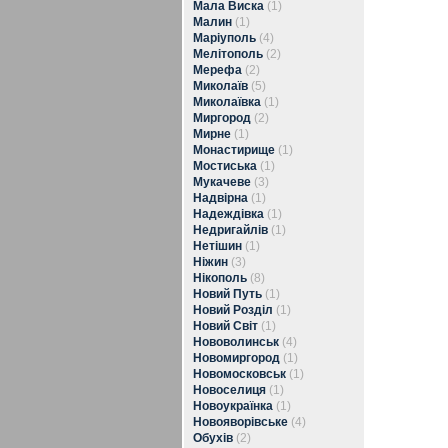
Мала Виска
(1)
Малин
(1)
Маріуполь
(4)
Мелітополь
(2)
Мерефа
(2)
Миколаїв
(5)
Миколаївка
(1)
Миргород
(2)
Мирне
(1)
Монастирище
(1)
Мостиська
(1)
Мукачеве
(3)
Надвірна
(1)
Надеждівка
(1)
Недригайлів
(1)
Нетішин
(1)
Ніжин
(3)
Нікополь
(8)
Новий Путь
(1)
Новий Розділ
(1)
Новий Світ
(1)
Нововолинськ
(4)
Новомиргород
(1)
Новомосковськ
(1)
Новоселиця
(1)
Новоукраїнка
(1)
Новояворівське
(4)
Обухів
(2)