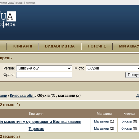
упити україномовні книжки.
И
КНИГАРНІ
ВИДАВНИЦТВА
ПОТОЧНЕ
МІЙ АККА
гарень
Регіон:
Місто:
Фраза:
аїни
/
Київська обл.
/
Обухів
(2)
, магазини
(2)
Д
-2
(всього 2)
Книгарня
Магазини
Книжки
іл маркетингу супермаркета Велика кишеня
Магазини
(1)
Книжки
(0)
Теремок
Магазини
(2)
Книжки
(0)
-2
(всього 2)