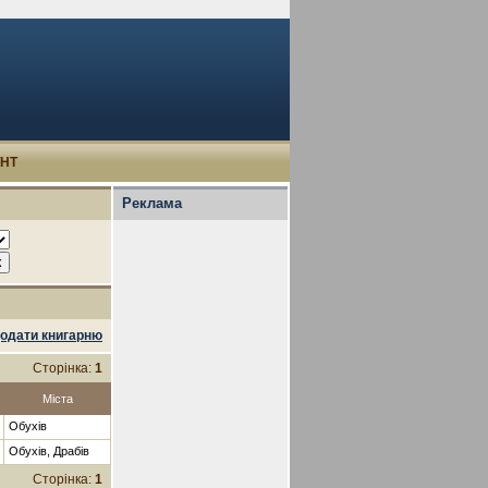
УНТ
Реклама
одати книгарню
Сторінка:
1
Міста
Обухів
Обухів, Драбів
Сторінка:
1