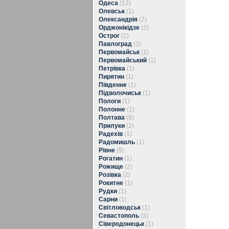
Одеса
(12)
Олевськ
(1)
Олександрія
(2)
Орджонікідзе
(2)
Острог
(2)
Павлоград
(3)
Первомайськ
(1)
Первомайський
(1)
Петрівка
(1)
Пирятин
(1)
Південне
(1)
Підволочиськ
(1)
Пологи
(1)
Полонне
(1)
Полтава
(6)
Прилуки
(2)
Радехів
(1)
Радомишль
(1)
Рівне
(9)
Рогатин
(1)
Рожище
(2)
Розівка
(2)
Рокитне
(1)
Рудки
(1)
Сарни
(1)
Світловодськ
(1)
Севастополь
(3)
Сіверодонецьк
(1)