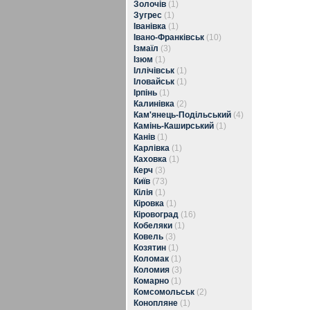
Золочів
(1)
Зугрес
(1)
Іванівка
(1)
Івано-Франківськ
(10)
Ізмаїл
(3)
Ізюм
(1)
Іллічівськ
(1)
Іловайськ
(1)
Ірпінь
(1)
Калинівка
(2)
Кам'янець-Подільський
(4)
Камінь-Каширський
(1)
Канів
(1)
Карлівка
(1)
Каховка
(1)
Керч
(3)
Київ
(73)
Кілія
(1)
Кіровка
(1)
Кіровоград
(16)
Кобеляки
(1)
Ковель
(3)
Козятин
(1)
Коломак
(1)
Коломия
(3)
Комарно
(1)
Комсомольськ
(2)
Конопляне
(1)