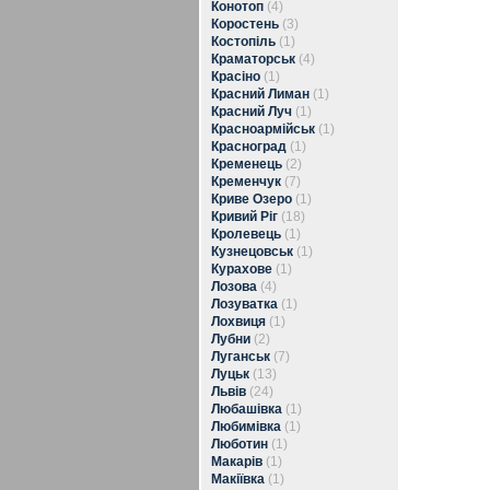
Конотоп
(4)
Коростень
(3)
Костопіль
(1)
Краматорськ
(4)
Красіно
(1)
Красний Лиман
(1)
Красний Луч
(1)
Красноармійськ
(1)
Красноград
(1)
Кременець
(2)
Кременчук
(7)
Криве Озеро
(1)
Кривий Ріг
(18)
Кролевець
(1)
Кузнецовськ
(1)
Курахове
(1)
Лозова
(4)
Лозуватка
(1)
Лохвиця
(1)
Лубни
(2)
Луганськ
(7)
Луцьк
(13)
Львів
(24)
Любашівка
(1)
Любимівка
(1)
Люботин
(1)
Макарів
(1)
Макіївка
(1)