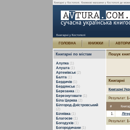
Книгарні у Костополі.
Книжкові магазини у Костополі де можн
Книгарні у Костополі
ГОЛОВНА
КНИЖКИ
АВТОР
Книгарні по містам
Пошук кни
Алупка
(1)
Алушта
(1)
Артемівськ
(2)
Балта
(1)
Книгарні
Бердичів
(1)
Бердянськ
(5)
Книгарні Укр
Березанка
(1)
Березнуговате
(1)
Результат:
1
Біла Церква
(2)
Білгород-Дністровський
#
Книга
(2)
Біляївка
(1)
1.
Літе
Благоєве
(1)
Результат:
1
Богодухів
(1)
Богородичани
(1)