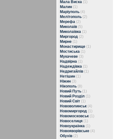
Мала Виска
(1)
Малин
(1)
Маріуполь
(4)
Мелітополь
(2)
Мерефа
(2)
Миколаїв
(5)
Миколаївка
(1)
Миргород
(2)
Мирне
(1)
Монастирище
(1)
Мостиська
(1)
Мукачеве
(3)
Надвірна
(1)
Надеждівка
(1)
Недригайлів
(1)
Нетішин
(1)
Ніжин
(3)
Нікополь
(8)
Новий Путь
(1)
Новий Розділ
(1)
Новий Світ
(1)
Нововолинськ
(4)
Новомиргород
(1)
Новомосковськ
(1)
Новоселиця
(1)
Новоукраїнка
(1)
Новояворівське
(4)
Обухів
(2)