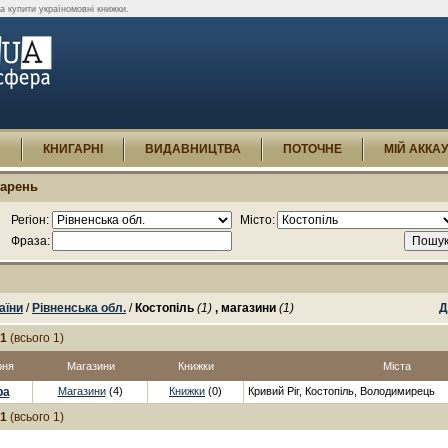
а купити україномовні книжки.
И
КНИГАРНІ
ВИДАВНИЦТВА
ПОТОЧНЕ
МІЙ АККА
гарень
Регіон:
Місто:
Фраза:
аїни
/
Рівненська обл.
/
Костопіль
(1)
, магазини
(1)
Д
-1
(всього 1)
рня
Магазини
Книжки
Міста
ра
Магазини
(4)
Книжки
(0)
Кривий Ріг, Костопіль, Володимирець
-1
(всього 1)