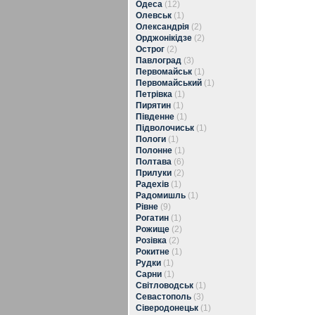
Одеса
(12)
Олевськ
(1)
Олександрія
(2)
Орджонікідзе
(2)
Острог
(2)
Павлоград
(3)
Первомайськ
(1)
Первомайський
(1)
Петрівка
(1)
Пирятин
(1)
Південне
(1)
Підволочиськ
(1)
Пологи
(1)
Полонне
(1)
Полтава
(6)
Прилуки
(2)
Радехів
(1)
Радомишль
(1)
Рівне
(9)
Рогатин
(1)
Рожище
(2)
Розівка
(2)
Рокитне
(1)
Рудки
(1)
Сарни
(1)
Світловодськ
(1)
Севастополь
(3)
Сіверодонецьк
(1)