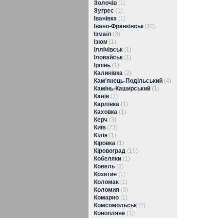
Золочів
(1)
Зугрес
(1)
Іванівка
(1)
Івано-Франківськ
(10)
Ізмаїл
(3)
Ізюм
(1)
Іллічівськ
(1)
Іловайськ
(1)
Ірпінь
(1)
Калинівка
(2)
Кам'янець-Подільський
(4)
Камінь-Каширський
(1)
Канів
(1)
Карлівка
(1)
Каховка
(1)
Керч
(3)
Київ
(73)
Кілія
(1)
Кіровка
(1)
Кіровоград
(16)
Кобеляки
(1)
Ковель
(3)
Козятин
(1)
Коломак
(1)
Коломия
(3)
Комарно
(1)
Комсомольськ
(2)
Конопляне
(1)