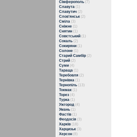
Сімферополь
(7)
Славута
(1)
Славутич
(2)
Слов'янськ
(2)
Сміла
(3)
Сніжне
(1)
Снятин
(1)
Совєтський
(1)
Сокаль
(2)
Сокиряни
(1)
Солоне
(1)
Старий Самбір
(2)
Стрий
(2)
Суми
(4)
Тараща
(1)
Теребовля
(2)
Тернівка
(1)
Тернопіль
(13)
Токмак
(1)
Торез
(4)
Турка
(1)
Ужгород
(4)
Умань
(1)
Фастів
(1)
Феодосія
(3)
Харків
(18)
Харцизьк
(3)
Херсон
(8)