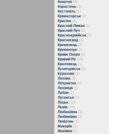
Конотоп
(4)
Коростень
(3)
Костопіль
(1)
Краматорськ
(4)
Красіно
(1)
Красний Лиман
(1)
Красний Луч
(1)
Красноармійськ
(1)
Красноград
(1)
Кременець
(2)
Кременчук
(7)
Криве Озеро
(1)
Кривий Ріг
(18)
Кролевець
(1)
Кузнецовськ
(1)
Курахове
(1)
Лозова
(4)
Лозуватка
(1)
Лохвиця
(1)
Лубни
(2)
Луганськ
(7)
Луцьк
(13)
Львів
(24)
Любашівка
(1)
Любимівка
(1)
Люботин
(1)
Макарів
(1)
Макіївка
(1)