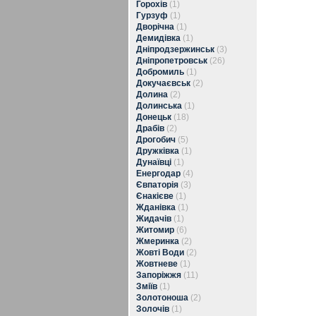
Горохів
(1)
Гурзуф
(1)
Дворічна
(1)
Демидівка
(1)
Дніпродзержинськ
(3)
Дніпропетровськ
(26)
Добромиль
(1)
Докучаєвськ
(2)
Долина
(2)
Долинська
(1)
Донецьк
(18)
Драбів
(2)
Дрогобич
(5)
Дружківка
(1)
Дунаївці
(1)
Енергодар
(4)
Євпаторія
(3)
Єнакієве
(1)
Жданівка
(1)
Жидачів
(1)
Житомир
(6)
Жмеринка
(2)
Жовті Води
(2)
Жовтневе
(1)
Запоріжжя
(11)
Зміїв
(1)
Золотоноша
(2)
Золочів
(1)