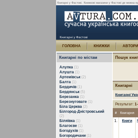
Книгарні у Фастові.
Книжкові магазини у Фастові де можна к
Книгарні у Фастові
ГОЛОВНА
КНИЖКИ
АВТОР
Книгарні по містам
Пошук кни
Алупка
(1)
Алушта
(1)
Артемівськ
(2)
Балта
(1)
Книгарні
Бердичів
(1)
Бердянськ
(5)
Книгарні Укр
Березанка
(1)
Березнуговате
(1)
Результат:
1
Біла Церква
(2)
Білгород-Дністровський
#
Книгарня
(2)
Біляївка
(1)
1.
Книги
Благоєве
(1)
Богодухів
(1)
Богородичани
(1)