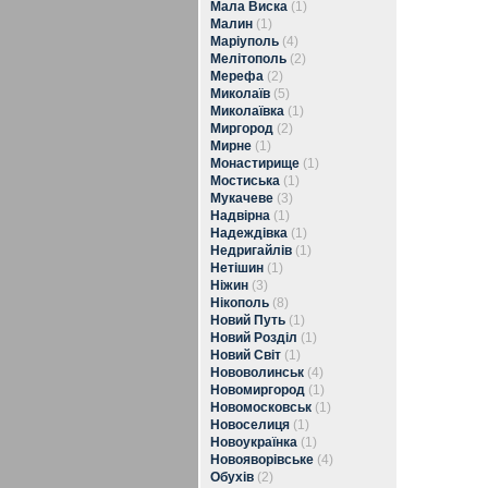
Мала Виска
(1)
Малин
(1)
Маріуполь
(4)
Мелітополь
(2)
Мерефа
(2)
Миколаїв
(5)
Миколаївка
(1)
Миргород
(2)
Мирне
(1)
Монастирище
(1)
Мостиська
(1)
Мукачеве
(3)
Надвірна
(1)
Надеждівка
(1)
Недригайлів
(1)
Нетішин
(1)
Ніжин
(3)
Нікополь
(8)
Новий Путь
(1)
Новий Розділ
(1)
Новий Світ
(1)
Нововолинськ
(4)
Новомиргород
(1)
Новомосковськ
(1)
Новоселиця
(1)
Новоукраїнка
(1)
Новояворівське
(4)
Обухів
(2)