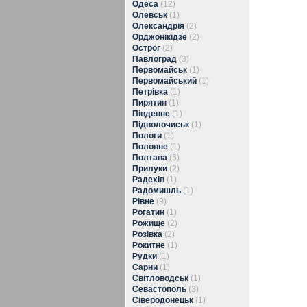
Одеса
(12)
Олевськ
(1)
Олександрія
(2)
Орджонікідзе
(2)
Острог
(2)
Павлоград
(3)
Первомайськ
(1)
Первомайський
(1)
Петрівка
(1)
Пирятин
(1)
Південне
(1)
Підволочиськ
(1)
Пологи
(1)
Полонне
(1)
Полтава
(6)
Прилуки
(2)
Радехів
(1)
Радомишль
(1)
Рівне
(9)
Рогатин
(1)
Рожище
(2)
Розівка
(2)
Рокитне
(1)
Рудки
(1)
Сарни
(1)
Світловодськ
(1)
Севастополь
(3)
Сіверодонецьк
(1)