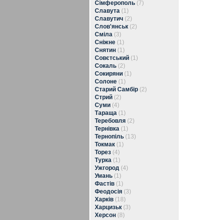
Сімферополь
(7)
Славута
(1)
Славутич
(2)
Слов'янськ
(2)
Сміла
(3)
Сніжне
(1)
Снятин
(1)
Совєтський
(1)
Сокаль
(2)
Сокиряни
(1)
Солоне
(1)
Старий Самбір
(2)
Стрий
(2)
Суми
(4)
Тараща
(1)
Теребовля
(2)
Тернівка
(1)
Тернопіль
(13)
Токмак
(1)
Торез
(4)
Турка
(1)
Ужгород
(4)
Умань
(1)
Фастів
(1)
Феодосія
(3)
Харків
(18)
Харцизьк
(3)
Херсон
(8)