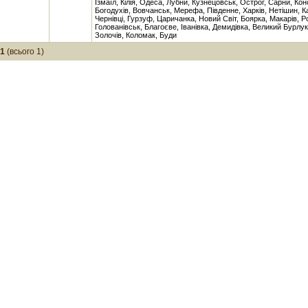
Ізмаїл, Кілія, Одеса, Лубни, Кузнецовськ, Острог, Сарни, Кон
Богодухів, Вовчанськ, Мерефа, Південне, Харків, Нетішин, К
Чернівці, Гурзуф, Царичанка, Новий Світ, Боярка, Макарів, Р
Голованівськ, Благоєве, Іванівка, Демидівка, Великий Бурлук
Золочів, Коломак, Буди
-1
(всього 1)