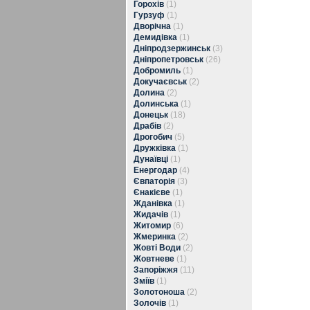
Горохів
(1)
Гурзуф
(1)
Дворічна
(1)
Демидівка
(1)
Дніпродзержинськ
(3)
Дніпропетровськ
(26)
Добромиль
(1)
Докучаєвськ
(2)
Долина
(2)
Долинська
(1)
Донецьк
(18)
Драбів
(2)
Дрогобич
(5)
Дружківка
(1)
Дунаївці
(1)
Енергодар
(4)
Євпаторія
(3)
Єнакієве
(1)
Жданівка
(1)
Жидачів
(1)
Житомир
(6)
Жмеринка
(2)
Жовті Води
(2)
Жовтневе
(1)
Запоріжжя
(11)
Зміїв
(1)
Золотоноша
(2)
Золочів
(1)