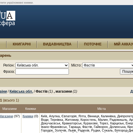
упити україномовні книжки.
И
КНИГАРНІ
ВИДАВНИЦТВА
ПОТОЧНЕ
МІЙ АККА
гарень
Регіон:
Місто:
Фраза:
аїни
/
Київська обл.
/
Фастів
(1)
, магазини
(1)
Д
-1
(всього 1)
Магазини
Книжки
Міста
Магазини
(97)
Книжки
(0)
Київ, Алупка, Євпаторія, Ялта, Вінниця, Калинівка, Дніпропет
Води, Тернівка, Житомир, Коростень, Малин, Радомишль, Ар
Докучаєвськ, Краматорськ, Курахове, Торез, Харцизьк, Енер
Івано-Франківськ, Тараща, Фастів, Гайворон, Долинська, Кір
Городок, Золочів, Львів, Радехів, Рудки, Сокаль, Білгород-Дн