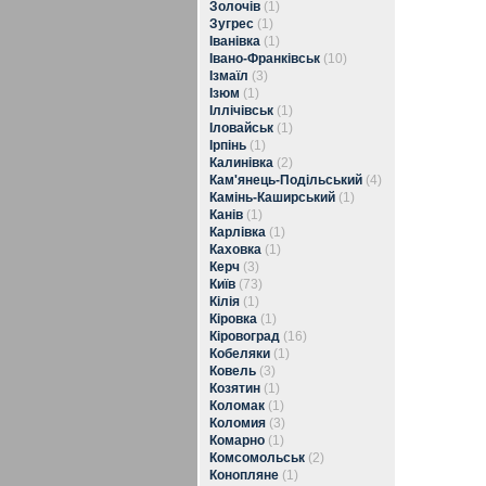
Золочів
(1)
Зугрес
(1)
Іванівка
(1)
Івано-Франківськ
(10)
Ізмаїл
(3)
Ізюм
(1)
Іллічівськ
(1)
Іловайськ
(1)
Ірпінь
(1)
Калинівка
(2)
Кам'янець-Подільський
(4)
Камінь-Каширський
(1)
Канів
(1)
Карлівка
(1)
Каховка
(1)
Керч
(3)
Київ
(73)
Кілія
(1)
Кіровка
(1)
Кіровоград
(16)
Кобеляки
(1)
Ковель
(3)
Козятин
(1)
Коломак
(1)
Коломия
(3)
Комарно
(1)
Комсомольськ
(2)
Конопляне
(1)