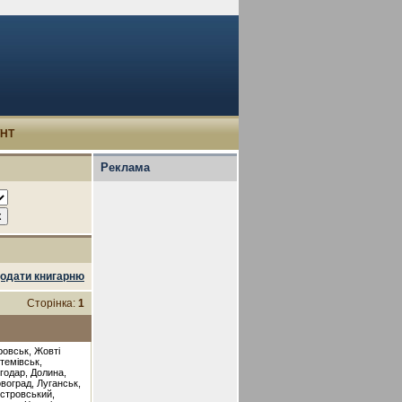
УНТ
Реклама
одати книгарню
Сторінка:
1
ровськ, Жовті
темівськ,
годар, Долина,
овоград, Луганськ,
істровський,