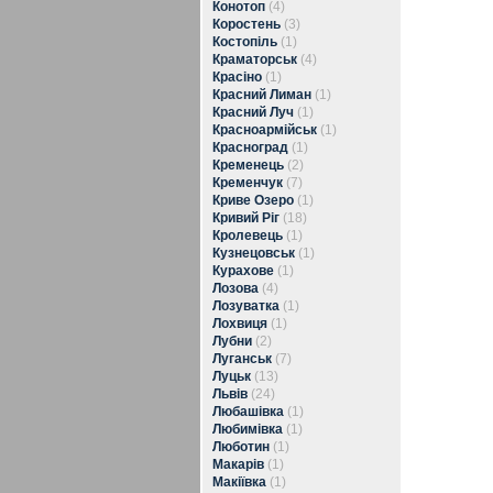
Конотоп
(4)
Коростень
(3)
Костопіль
(1)
Краматорськ
(4)
Красіно
(1)
Красний Лиман
(1)
Красний Луч
(1)
Красноармійськ
(1)
Красноград
(1)
Кременець
(2)
Кременчук
(7)
Криве Озеро
(1)
Кривий Ріг
(18)
Кролевець
(1)
Кузнецовськ
(1)
Курахове
(1)
Лозова
(4)
Лозуватка
(1)
Лохвиця
(1)
Лубни
(2)
Луганськ
(7)
Луцьк
(13)
Львів
(24)
Любашівка
(1)
Любимівка
(1)
Люботин
(1)
Макарів
(1)
Макіївка
(1)