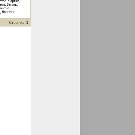
отоп, Чортків,
анів, Умань,
окитне,
, Дворічна,
Сторінка:
1