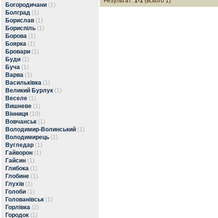
Результат:
1-1
(всього 1)
Богородичани
(1)
Болград
(1)
Борислав
(1)
Бориспіль
(1)
Борова
(1)
Боярка
(1)
Бровари
(1)
Буди
(1)
Буча
(1)
Варва
(1)
Васильківка
(1)
Великий Бурлук
(1)
Веселе
(1)
Вишневе
(1)
Вінниця
(10)
Вовчанськ
(1)
Володимир-Волинський
(1)
Володимирець
(1)
Вугледар
(1)
Гайворон
(1)
Гайсин
(1)
Глибока
(1)
Глобине
(1)
Глухів
(1)
Голоби
(1)
Голованівськ
(1)
Горлівка
(2)
Городок
(1)