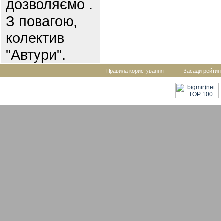
дозволяємо .
З повагою,
колектив
"Автури".
Правила користування
Засади рейтин