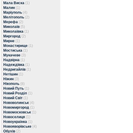
Мала Виска
(1)
Малин
(1)
Маріуполь
(4)
Мелітополь
(2)
Мерефа
(2)
Миколаїв
(5)
Миколаївка
(1)
Миргород
(2)
Мирне
(1)
Монастирище
(1)
Мостиська
(1)
Мукачеве
(3)
Надвірна
(1)
Надеждівка
(1)
Недригайлів
(1)
Нетішин
(1)
Ніжин
(3)
Нікополь
(8)
Новий Путь
(1)
Новий Розділ
(1)
Новий Світ
(1)
Нововолинськ
(4)
Новомиргород
(1)
Новомосковськ
(1)
Новоселиця
(1)
Новоукраїнка
(1)
Новояворівське
(4)
Обухів
(2)