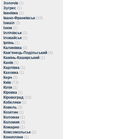
Золочів
(1)
Зугрес
(1)
Іванівка
(1)
Івано-Франківськ
(10)
Ізмаїл
(3)
Ізюм
(1)
Іллічівськ
(1)
Іловайськ
(1)
Ірпінь
(1)
Калинівка
(2)
Кам'янець-Подільський
(4)
Камінь-Каширський
(1)
Канів
(1)
Карлівка
(1)
Каховка
(1)
Керч
(3)
Київ
(73)
Кілія
(1)
Кіровка
(1)
Кіровоград
(16)
Кобеляки
(1)
Ковель
(3)
Козятин
(1)
Коломак
(1)
Коломия
(3)
Комарно
(1)
Комсомольськ
(2)
Конопляне
(1)