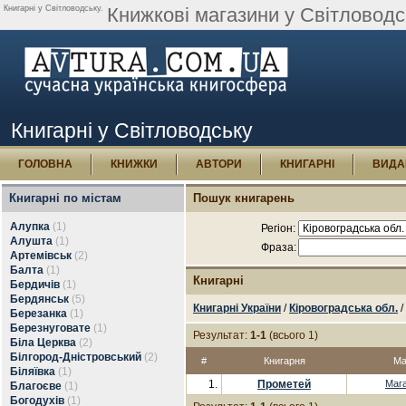
Книгарні у Світловодську.
Книжкові магазини у Світловодс
Книгарні у Світловодську
ГОЛОВНА
КНИЖКИ
АВТОРИ
КНИГАРНІ
ВИДА
Книгарні по містам
Пошук книгарень
Алупка
(1)
Регіон:
Алушта
(1)
Фраза:
Артемівськ
(2)
Балта
(1)
Книгарні
Бердичів
(1)
Бердянськ
(5)
Книгарні України
/
Кіровоградська обл.
/
Березанка
(1)
Березнуговате
(1)
Результат:
1-1
(всього 1)
Біла Церква
(2)
Білгород-Дністровський
(2)
#
Книгарня
Ма
Біляївка
(1)
1.
Прометей
Маг
Благоєве
(1)
Богодухів
(1)