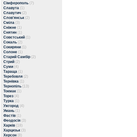
Сімферополь
(7)
Славута
(1)
Славутич
(2)
Слов'янськ
(2)
Сміла
(3)
Сніжне
(1)
Снятин
(1)
Совєтський
(1)
Сокаль
(2)
Сокиряни
(1)
Солоне
(1)
Старий Самбір
(2)
Стрий
(2)
Суми
(4)
Тараща
(1)
Теребовля
(2)
Тернівка
(1)
Тернопіль
(13)
Токмак
(1)
Торез
(4)
Турка
(1)
Ужгород
(4)
Умань
(1)
Фастів
(1)
Феодосія
(3)
Харків
(18)
Харцизьк
(3)
Херсон
(8)