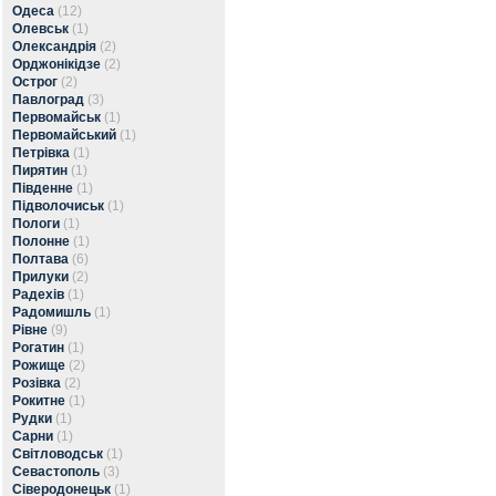
Одеса
(12)
Олевськ
(1)
Олександрія
(2)
Орджонікідзе
(2)
Острог
(2)
Павлоград
(3)
Первомайськ
(1)
Первомайський
(1)
Петрівка
(1)
Пирятин
(1)
Південне
(1)
Підволочиськ
(1)
Пологи
(1)
Полонне
(1)
Полтава
(6)
Прилуки
(2)
Радехів
(1)
Радомишль
(1)
Рівне
(9)
Рогатин
(1)
Рожище
(2)
Розівка
(2)
Рокитне
(1)
Рудки
(1)
Сарни
(1)
Світловодськ
(1)
Севастополь
(3)
Сіверодонецьк
(1)