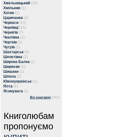
Хмельницький
(10)
Хмільник
(1)
Хотин
(1)
Царичанка
(2)
Черкаси
(13)
Чернівці
(15)
Чернігів
(7)
Чкалівка
(1)
Чортків
(1)
Чугуїв
(1)
Шахтарськ
(4)
Шепетівка
(2)
Широка Балка
(1)
Ширяєве
(1)
Шишаки
(1)
Шпола
(2)
Южноукраїнськ
(1)
Ялта
(1)
Ясинувата
(1)
Всі книгарні
(443)
Книголюбам
пропонуємо
купить