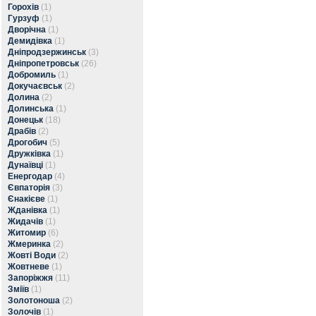
Горохів
(1)
Гурзуф
(1)
Дворічна
(1)
Демидівка
(1)
Дніпродзержинськ
(3)
Дніпропетровськ
(26)
Добромиль
(1)
Докучаєвськ
(2)
Долина
(2)
Долинська
(1)
Донецьк
(18)
Драбів
(2)
Дрогобич
(5)
Дружківка
(1)
Дунаївці
(1)
Енергодар
(4)
Євпаторія
(3)
Єнакієве
(1)
Жданівка
(1)
Жидачів
(1)
Житомир
(6)
Жмеринка
(2)
Жовті Води
(2)
Жовтневе
(1)
Запоріжжя
(11)
Зміїв
(1)
Золотоноша
(2)
Золочів
(1)