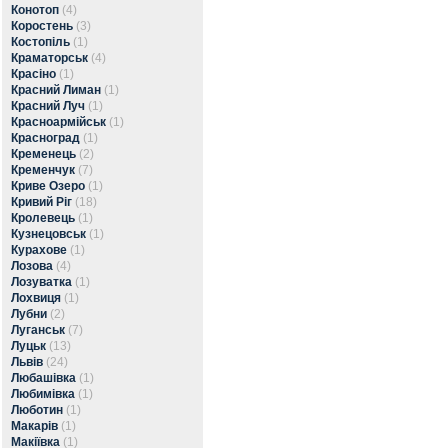
Конотоп
(4)
Коростень
(3)
Костопіль
(1)
Краматорськ
(4)
Красіно
(1)
Красний Лиман
(1)
Красний Луч
(1)
Красноармійськ
(1)
Красноград
(1)
Кременець
(2)
Кременчук
(7)
Криве Озеро
(1)
Кривий Ріг
(18)
Кролевець
(1)
Кузнецовськ
(1)
Курахове
(1)
Лозова
(4)
Лозуватка
(1)
Лохвиця
(1)
Лубни
(2)
Луганськ
(7)
Луцьк
(13)
Львів
(24)
Любашівка
(1)
Любимівка
(1)
Люботин
(1)
Макарів
(1)
Макіївка
(1)