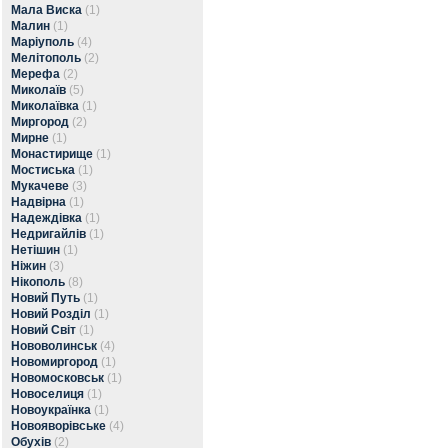
Мала Виска
(1)
Малин
(1)
Маріуполь
(4)
Мелітополь
(2)
Мерефа
(2)
Миколаїв
(5)
Миколаївка
(1)
Миргород
(2)
Мирне
(1)
Монастирище
(1)
Мостиська
(1)
Мукачеве
(3)
Надвірна
(1)
Надеждівка
(1)
Недригайлів
(1)
Нетішин
(1)
Ніжин
(3)
Нікополь
(8)
Новий Путь
(1)
Новий Розділ
(1)
Новий Світ
(1)
Нововолинськ
(4)
Новомиргород
(1)
Новомосковськ
(1)
Новоселиця
(1)
Новоукраїнка
(1)
Новояворівське
(4)
Обухів
(2)