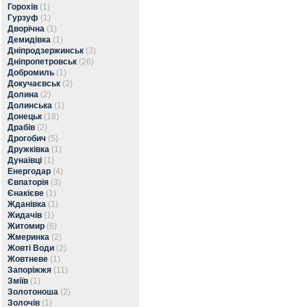
Горохів
(1)
Гурзуф
(1)
Дворічна
(1)
Демидівка
(1)
Дніпродзержинськ
(3)
Дніпропетровськ
(26)
Добромиль
(1)
Докучаєвськ
(2)
Долина
(2)
Долинська
(1)
Донецьк
(18)
Драбів
(2)
Дрогобич
(5)
Дружківка
(1)
Дунаївці
(1)
Енергодар
(4)
Євпаторія
(3)
Єнакієве
(1)
Жданівка
(1)
Жидачів
(1)
Житомир
(6)
Жмеринка
(2)
Жовті Води
(2)
Жовтневе
(1)
Запоріжжя
(11)
Зміїв
(1)
Золотоноша
(2)
Золочів
(1)