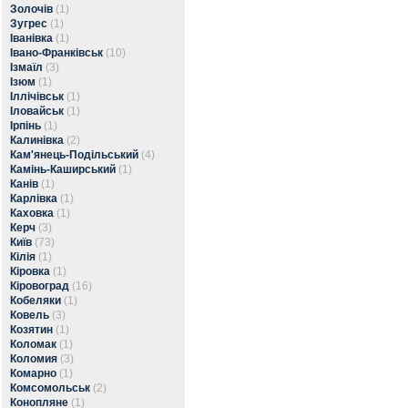
Золочів
(1)
Зугрес
(1)
Іванівка
(1)
Івано-Франківськ
(10)
Ізмаїл
(3)
Ізюм
(1)
Іллічівськ
(1)
Іловайськ
(1)
Ірпінь
(1)
Калинівка
(2)
Кам'янець-Подільський
(4)
Камінь-Каширський
(1)
Канів
(1)
Карлівка
(1)
Каховка
(1)
Керч
(3)
Київ
(73)
Кілія
(1)
Кіровка
(1)
Кіровоград
(16)
Кобеляки
(1)
Ковель
(3)
Козятин
(1)
Коломак
(1)
Коломия
(3)
Комарно
(1)
Комсомольськ
(2)
Конопляне
(1)