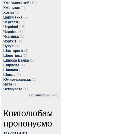
Хмельницький
(10)
Хмільник
(1)
Хотин
(1)
Царичанка
(2)
Черкаси
(13)
Чернівці
(15)
Чернігів
(7)
Чкалівка
(1)
Чортків
(1)
Чугуїв
(1)
Шахтарськ
(4)
Шепетівка
(2)
Широка Балка
(1)
Ширяєве
(1)
Шишаки
(1)
Шпола
(2)
Южноукраїнськ
(1)
Ялта
(1)
Ясинувата
(1)
Всі книгарні
(443)
Книголюбам
пропонуємо
купить