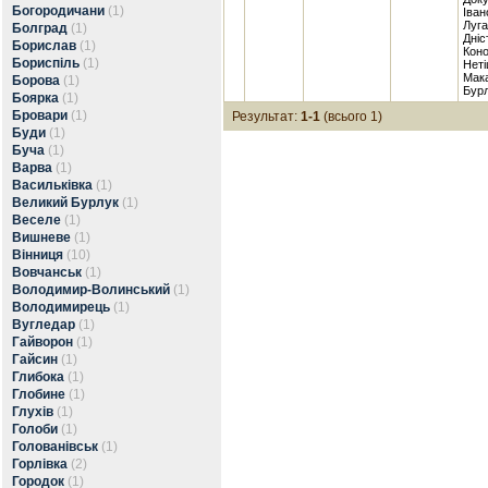
Богородичани
(1)
Іван
Луга
Болград
(1)
Дніс
Борислав
(1)
Коно
Бориспіль
(1)
Неті
Мака
Борова
(1)
Бурл
Боярка
(1)
Бровари
(1)
Результат:
1-1
(всього 1)
Буди
(1)
Буча
(1)
Варва
(1)
Васильківка
(1)
Великий Бурлук
(1)
Веселе
(1)
Вишневе
(1)
Вінниця
(10)
Вовчанськ
(1)
Володимир-Волинський
(1)
Володимирець
(1)
Вугледар
(1)
Гайворон
(1)
Гайсин
(1)
Глибока
(1)
Глобине
(1)
Глухів
(1)
Голоби
(1)
Голованівськ
(1)
Горлівка
(2)
Городок
(1)