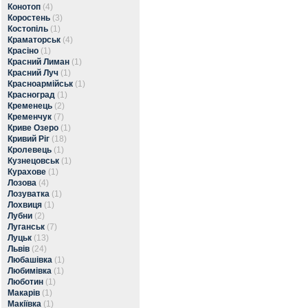
Конотоп
(4)
Коростень
(3)
Костопіль
(1)
Краматорськ
(4)
Красіно
(1)
Красний Лиман
(1)
Красний Луч
(1)
Красноармійськ
(1)
Красноград
(1)
Кременець
(2)
Кременчук
(7)
Криве Озеро
(1)
Кривий Ріг
(18)
Кролевець
(1)
Кузнецовськ
(1)
Курахове
(1)
Лозова
(4)
Лозуватка
(1)
Лохвиця
(1)
Лубни
(2)
Луганськ
(7)
Луцьк
(13)
Львів
(24)
Любашівка
(1)
Любимівка
(1)
Люботин
(1)
Макарів
(1)
Макіївка
(1)