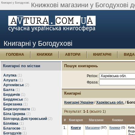
Книгарні у Богодухові.
Книжкові магазини у Богодухові д
Книгарні у Богодухові
ГОЛОВНА
КНИЖКИ
АВТОРИ
КНИГАРНІ
ВИДА
Книгарні по містам
Пошук книгарень
Алупка
(1)
Регіон:
Алушта
(1)
Фраза:
Артемівськ
(2)
Балта
(1)
Книгарні
Бердичів
(1)
Бердянськ
(5)
Книгарні України
/
Харківська обл.
/
Бого
Березанка
(1)
Березнуговате
(1)
Результат:
1-1
(всього 1)
Біла Церква
(2)
Білгород-Дністровський
(2)
#
Книгарня
Магазини
Книжки
Біляївка
(1)
1.
Книги
Магазини
(97)
Книжки
(0)
Київ
Благоєве
(1)
Води
Богодухів
(1)
Доку