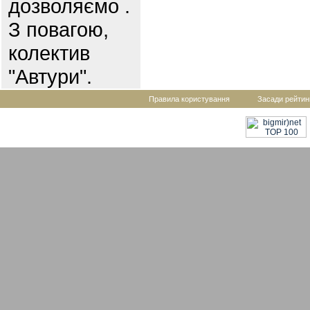
дозволяємо .
З повагою,
колектив
"Автури".
Правила користування
Засади рейтин