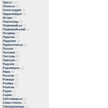
Одеса
(12)
Олевськ
(1)
Олександрія
(2)
Орджонікідзе
(2)
Острог
(2)
Павлоград
(3)
Первомайськ
(1)
Первомайський
(1)
Петрівка
(1)
Пирятин
(1)
Південне
(1)
Підволочиськ
(1)
Пологи
(1)
Полонне
(1)
Полтава
(6)
Прилуки
(2)
Радехів
(1)
Радомишль
(1)
Рівне
(9)
Рогатин
(1)
Рожище
(2)
Розівка
(2)
Рокитне
(1)
Рудки
(1)
Сарни
(1)
Світловодськ
(1)
Севастополь
(3)
Сіверодонецьк
(1)