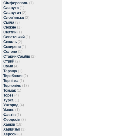
Сімферополь
(7)
Славута
(1)
Славутич
(2)
Слов'янськ
(2)
Сміла
(3)
Сніжне
(1)
Снятин
(1)
Совєтський
(1)
Сокаль
(2)
Сокиряни
(1)
Солоне
(1)
Старий Самбір
(2)
Стрий
(2)
Суми
(4)
Тараща
(1)
Теребовля
(2)
Тернівка
(1)
Тернопіль
(13)
Токмак
(1)
Торез
(4)
Турка
(1)
Ужгород
(4)
Умань
(1)
Фастів
(1)
Феодосія
(3)
Харків
(18)
Харцизьк
(3)
Херсон
(8)