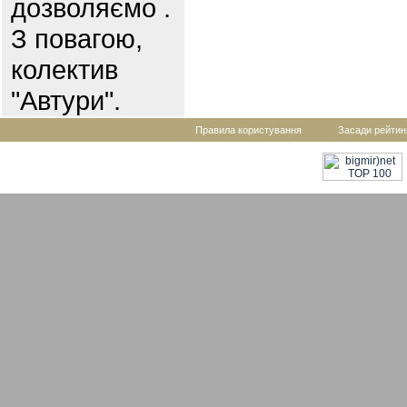
дозволяємо .
З повагою,
колектив
"Автури".
Правила користування
Засади рейтин