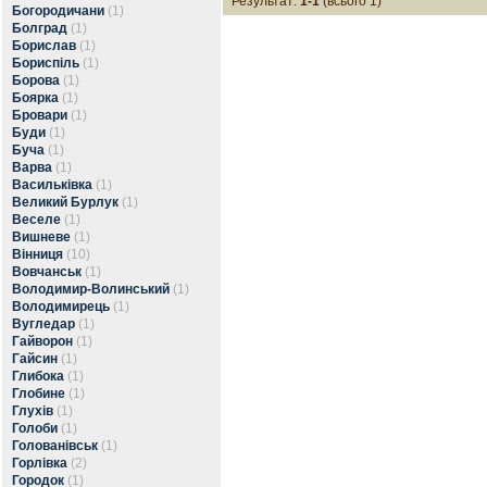
Результат:
1-1
(всього 1)
Богородичани
(1)
Болград
(1)
Борислав
(1)
Бориспіль
(1)
Борова
(1)
Боярка
(1)
Бровари
(1)
Буди
(1)
Буча
(1)
Варва
(1)
Васильківка
(1)
Великий Бурлук
(1)
Веселе
(1)
Вишневе
(1)
Вінниця
(10)
Вовчанськ
(1)
Володимир-Волинський
(1)
Володимирець
(1)
Вугледар
(1)
Гайворон
(1)
Гайсин
(1)
Глибока
(1)
Глобине
(1)
Глухів
(1)
Голоби
(1)
Голованівськ
(1)
Горлівка
(2)
Городок
(1)