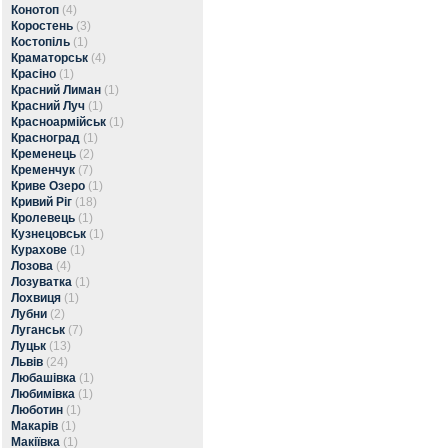
Конотоп
(4)
Коростень
(3)
Костопіль
(1)
Краматорськ
(4)
Красіно
(1)
Красний Лиман
(1)
Красний Луч
(1)
Красноармійськ
(1)
Красноград
(1)
Кременець
(2)
Кременчук
(7)
Криве Озеро
(1)
Кривий Ріг
(18)
Кролевець
(1)
Кузнецовськ
(1)
Курахове
(1)
Лозова
(4)
Лозуватка
(1)
Лохвиця
(1)
Лубни
(2)
Луганськ
(7)
Луцьк
(13)
Львів
(24)
Любашівка
(1)
Любимівка
(1)
Люботин
(1)
Макарів
(1)
Макіївка
(1)