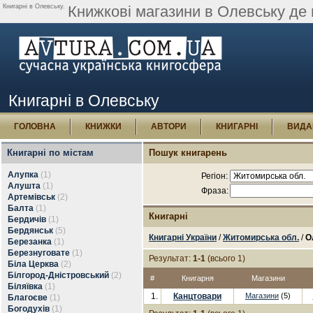
Книгарні в Олевську.
Книжкові магазини в Олевську де 
Книгарні в Олевську
ГОЛОВНА
КНИЖКИ
АВТОРИ
КНИГАРНІ
ВИДА
Книгарні по містам
Пошук книгарень
Алупка
(1)
Регіон:
Алушта
(1)
Фраза:
Артемівськ
(2)
Балта
(1)
Книгарні
Бердичів
(1)
Бердянськ
(5)
Книгарні України
/
Житомирська обл.
/
О
Березанка
(1)
Березнуговате
(1)
Результат:
1-1
(всього 1)
Біла Церква
(2)
Білгород-Дністровський
(2)
#
Книгарня
Магазини
Біляївка
(1)
1.
Канцтовари
Магазини
(5)
Благоєве
(1)
Богодухів
(1)