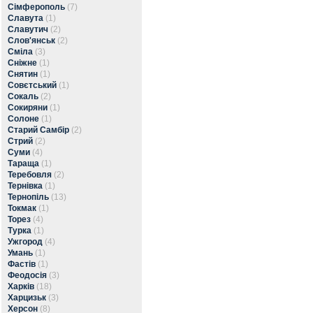
Сімферополь
(7)
Славута
(1)
Славутич
(2)
Слов'янськ
(2)
Сміла
(3)
Сніжне
(1)
Снятин
(1)
Совєтський
(1)
Сокаль
(2)
Сокиряни
(1)
Солоне
(1)
Старий Самбір
(2)
Стрий
(2)
Суми
(4)
Тараща
(1)
Теребовля
(2)
Тернівка
(1)
Тернопіль
(13)
Токмак
(1)
Торез
(4)
Турка
(1)
Ужгород
(4)
Умань
(1)
Фастів
(1)
Феодосія
(3)
Харків
(18)
Харцизьк
(3)
Херсон
(8)