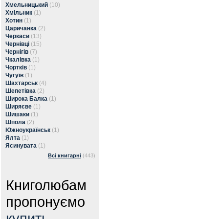
Хмельницький
(10)
Хмільник
(1)
Хотин
(1)
Царичанка
(2)
Черкаси
(13)
Чернівці
(15)
Чернігів
(7)
Чкалівка
(1)
Чортків
(1)
Чугуїв
(1)
Шахтарськ
(4)
Шепетівка
(2)
Широка Балка
(1)
Ширяєве
(1)
Шишаки
(1)
Шпола
(2)
Южноукраїнськ
(1)
Ялта
(1)
Ясинувата
(1)
Всі книгарні
(443)
Книголюбам
пропонуємо
купить