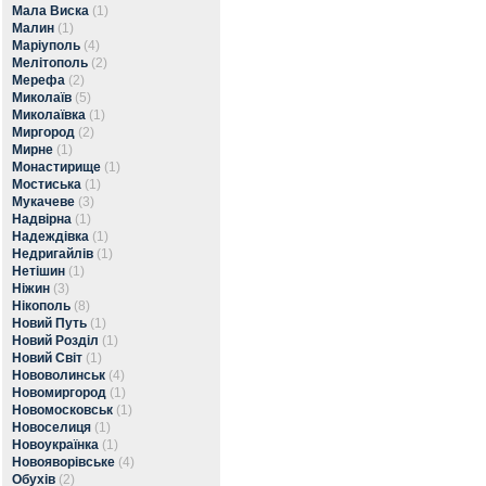
Мала Виска
(1)
Малин
(1)
Маріуполь
(4)
Мелітополь
(2)
Мерефа
(2)
Миколаїв
(5)
Миколаївка
(1)
Миргород
(2)
Мирне
(1)
Монастирище
(1)
Мостиська
(1)
Мукачеве
(3)
Надвірна
(1)
Надеждівка
(1)
Недригайлів
(1)
Нетішин
(1)
Ніжин
(3)
Нікополь
(8)
Новий Путь
(1)
Новий Розділ
(1)
Новий Світ
(1)
Нововолинськ
(4)
Новомиргород
(1)
Новомосковськ
(1)
Новоселиця
(1)
Новоукраїнка
(1)
Новояворівське
(4)
Обухів
(2)