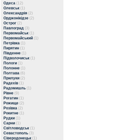
Одеса
(12)
Олевськ
(1)
Олександрія
(2)
Орджонікідзе
(2)
Острог
(2)
Павлоград
(3)
Первомайськ
(1)
Первомайський
(1)
Петрівка
(1)
Пирятин
(1)
Південне
(1)
Підволочиськ
(1)
Пологи
(1)
Полонне
(1)
Полтава
(6)
Прилуки
(2)
Радехів
(1)
Радомишль
(1)
Рівне
(9)
Рогатин
(1)
Рожище
(2)
Розівка
(2)
Рокитне
(1)
Рудки
(1)
Сарни
(1)
Світловодськ
(1)
Севастополь
(3)
Сіверодонецьк
(1)