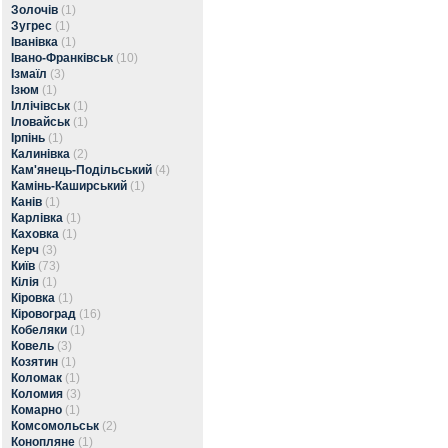
Золочів
(1)
Зугрес
(1)
Іванівка
(1)
Івано-Франківськ
(10)
Ізмаїл
(3)
Ізюм
(1)
Іллічівськ
(1)
Іловайськ
(1)
Ірпінь
(1)
Калинівка
(2)
Кам'янець-Подільський
(4)
Камінь-Каширський
(1)
Канів
(1)
Карлівка
(1)
Каховка
(1)
Керч
(3)
Київ
(73)
Кілія
(1)
Кіровка
(1)
Кіровоград
(16)
Кобеляки
(1)
Ковель
(3)
Козятин
(1)
Коломак
(1)
Коломия
(3)
Комарно
(1)
Комсомольськ
(2)
Конопляне
(1)