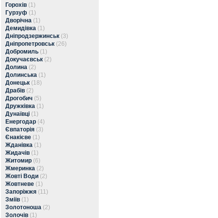
Горохів
(1)
Гурзуф
(1)
Дворічна
(1)
Демидівка
(1)
Дніпродзержинськ
(3)
Дніпропетровськ
(26)
Добромиль
(1)
Докучаєвськ
(2)
Долина
(2)
Долинська
(1)
Донецьк
(18)
Драбів
(2)
Дрогобич
(5)
Дружківка
(1)
Дунаївці
(1)
Енергодар
(4)
Євпаторія
(3)
Єнакієве
(1)
Жданівка
(1)
Жидачів
(1)
Житомир
(6)
Жмеринка
(2)
Жовті Води
(2)
Жовтневе
(1)
Запоріжжя
(11)
Зміїв
(1)
Золотоноша
(2)
Золочів
(1)