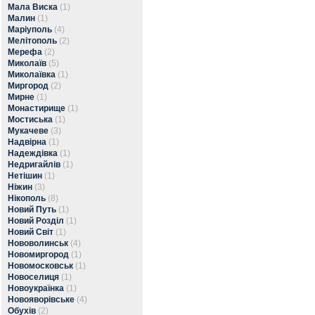
Мала Виска
(1)
Малин
(1)
Маріуполь
(4)
Мелітополь
(2)
Мерефа
(2)
Миколаїв
(5)
Миколаївка
(1)
Миргород
(2)
Мирне
(1)
Монастирище
(1)
Мостиська
(1)
Мукачеве
(3)
Надвірна
(1)
Надеждівка
(1)
Недригайлів
(1)
Нетішин
(1)
Ніжин
(3)
Нікополь
(8)
Новий Путь
(1)
Новий Розділ
(1)
Новий Світ
(1)
Нововолинськ
(4)
Новомиргород
(1)
Новомосковськ
(1)
Новоселиця
(1)
Новоукраїнка
(1)
Новояворівське
(4)
Обухів
(2)