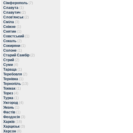
Сімферополь
(7)
Славута
(1)
Славутич
(2)
Слов'янськ
(2)
Сміла
(3)
Сніжне
(1)
Снятин
(1)
Совєтський
(1)
Сокаль
(2)
Сокиряни
(1)
Солоне
(1)
Старий Самбір
(2)
Стрий
(2)
Суми
(4)
Тараща
(1)
Теребовля
(2)
Тернівка
(1)
Тернопіль
(13)
Токмак
(1)
Торез
(4)
Турка
(1)
Ужгород
(4)
Умань
(1)
Фастів
(1)
Феодосія
(3)
Харків
(18)
Харцизьк
(3)
Херсон
(8)