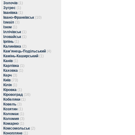
Золочів
(1)
Зугрес
(1)
Іванівка
(1)
Івано-Франківськ
(10)
Ізмаїл
(3)
Ізюм
(1)
Іллічівськ
(1)
Іловайськ
(1)
Ірпінь
(1)
Калинівка
(2)
Кам'янець-Подільський
(4)
Камінь-Каширський
(1)
Канів
(1)
Карлівка
(1)
Каховка
(1)
Керч
(3)
Київ
(73)
Кілія
(1)
Кіровка
(1)
Кіровоград
(16)
Кобеляки
(1)
Ковель
(3)
Козятин
(1)
Коломак
(1)
Коломия
(3)
Комарно
(1)
Комсомольськ
(2)
Конопляне
(1)