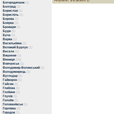
Результат:
1-1
(всього 1)
Богородичани
(1)
Болград
(1)
Борислав
(1)
Бориспіль
(1)
Борова
(1)
Боярка
(1)
Бровари
(1)
Буди
(1)
Буча
(1)
Варва
(1)
Васильківка
(1)
Великий Бурлук
(1)
Веселе
(1)
Вишневе
(1)
Вінниця
(10)
Вовчанськ
(1)
Володимир-Волинський
(1)
Володимирець
(1)
Вугледар
(1)
Гайворон
(1)
Гайсин
(1)
Глибока
(1)
Глобине
(1)
Глухів
(1)
Голоби
(1)
Голованівськ
(1)
Горлівка
(2)
Городок
(1)