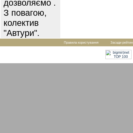
дозволяємо .
З повагою,
колектив
"Автури".
Правила користування
Засади рейтин