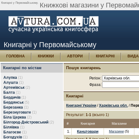
Книгарні у Первомайському.
Книжкові магазини у Первомайс
Книгарні у Первомайському
ГОЛОВНА
КНИЖКИ
АВТОРИ
КНИГАРНІ
ВИДА
Книгарні по містам
Пошук книгарень
Алупка
(1)
Регіон:
Алушта
(1)
Фраза:
Артемівськ
(2)
Балта
(1)
Книгарні
Бердичів
(1)
Бердянськ
(5)
Книгарні України
/
Харківська обл.
/
Пер
Березанка
(1)
Березнуговате
(1)
Результат:
1-1
(всього 1)
Біла Церква
(2)
Білгород-Дністровський
(2)
#
Книгарня
Магазини
Біляївка
(1)
1.
Канцтовари
Магазини
(5)
Благоєве
(1)
Богодухів
(1)