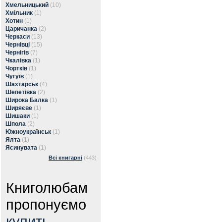
Хмельницький
(10)
Хмільник
(1)
Хотин
(1)
Царичанка
(2)
Черкаси
(13)
Чернівці
(15)
Чернігів
(7)
Чкалівка
(1)
Чортків
(1)
Чугуїв
(1)
Шахтарськ
(4)
Шепетівка
(2)
Широка Балка
(1)
Ширяєве
(1)
Шишаки
(1)
Шпола
(2)
Южноукраїнськ
(1)
Ялта
(1)
Ясинувата
(1)
Всі книгарні
(443)
Книголюбам
пропонуємо
купить