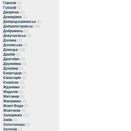
Горохів
(1)
Гурзуф
(1)
Дворічна
(1)
Демидівка
(1)
Дніпродзержинськ
(3)
Дніпропетровськ
(26)
Добромиль
(1)
Докучаєвськ
(2)
Долина
(2)
Долинська
(1)
Донецьк
(18)
Драбів
(2)
Дрогобич
(5)
Дружківка
(1)
Дунаївці
(1)
Енергодар
(4)
Євпаторія
(3)
Єнакієве
(1)
Жданівка
(1)
Жидачів
(1)
Житомир
(6)
Жмеринка
(2)
Жовті Води
(2)
Жовтневе
(1)
Запоріжжя
(11)
Зміїв
(1)
Золотоноша
(2)
Золочів
(1)