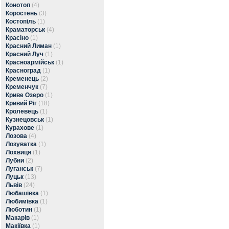
Конотоп
(4)
Коростень
(3)
Костопіль
(1)
Краматорськ
(4)
Красіно
(1)
Красний Лиман
(1)
Красний Луч
(1)
Красноармійськ
(1)
Красноград
(1)
Кременець
(2)
Кременчук
(7)
Криве Озеро
(1)
Кривий Ріг
(18)
Кролевець
(1)
Кузнецовськ
(1)
Курахове
(1)
Лозова
(4)
Лозуватка
(1)
Лохвиця
(1)
Лубни
(2)
Луганськ
(7)
Луцьк
(13)
Львів
(24)
Любашівка
(1)
Любимівка
(1)
Люботин
(1)
Макарів
(1)
Макіївка
(1)