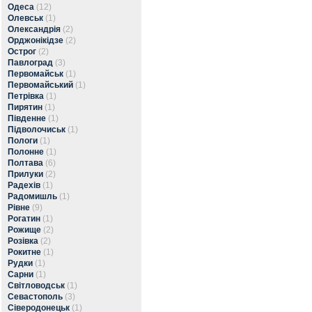
Одеса
(12)
Олевськ
(1)
Олександрія
(2)
Орджонікідзе
(2)
Острог
(2)
Павлоград
(3)
Первомайськ
(1)
Первомайський
(1)
Петрівка
(1)
Пирятин
(1)
Південне
(1)
Підволочиськ
(1)
Пологи
(1)
Полонне
(1)
Полтава
(6)
Прилуки
(2)
Радехів
(1)
Радомишль
(1)
Рівне
(9)
Рогатин
(1)
Рожище
(2)
Розівка
(2)
Рокитне
(1)
Рудки
(1)
Сарни
(1)
Світловодськ
(1)
Севастополь
(3)
Сіверодонецьк
(1)