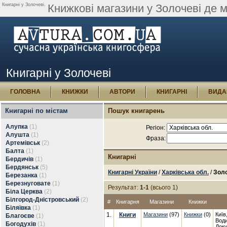
Книгарні у Золочеві.
Книжкові магазини у Золочеві де 
Книгарні у Золочеві
ГОЛОВНА
КНИЖКИ
АВТОРИ
КНИГАРНІ
ВИДА
Книгарні по містам
Пошук книгарень
Алупка
(1)
Регіон:
Алушта
(1)
Фраза:
Артемівськ
(2)
Балта
(1)
Книгарні
Бердичів
(1)
Бердянськ
(5)
Книгарні України
/
Харківська обл.
/
Золо
Березанка
(1)
Березнуговате
(1)
Результат:
1-1
(всього 1)
Біла Церква
(2)
Білгород-Дністровський
(2)
#
Книгарня
Магазини
Книжки
Біляївка
(1)
1.
Книги
Магазини
(97)
Книжки
(0)
Київ
Благоєве
(1)
Води
Богодухів
(1)
Доку