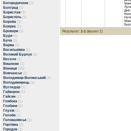
Богородичани
(1)
Іван
Луга
Болград
(1)
Дніс
Борислав
(1)
Коно
Бориспіль
(1)
Неті
Мака
Борова
(1)
Бурл
Боярка
(1)
Бровари
(1)
Результат:
1-1
(всього 1)
Буди
(1)
Буча
(1)
Варва
(1)
Васильківка
(1)
Великий Бурлук
(1)
Веселе
(1)
Вишневе
(1)
Вінниця
(10)
Вовчанськ
(1)
Володимир-Волинський
(1)
Володимирець
(1)
Вугледар
(1)
Гайворон
(1)
Гайсин
(1)
Глибока
(1)
Глобине
(1)
Глухів
(1)
Голоби
(1)
Голованівськ
(1)
Горлівка
(2)
Городок
(1)