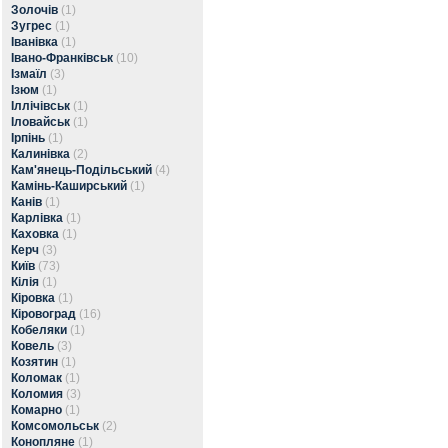
Золочів
(1)
Зугрес
(1)
Іванівка
(1)
Івано-Франківськ
(10)
Ізмаїл
(3)
Ізюм
(1)
Іллічівськ
(1)
Іловайськ
(1)
Ірпінь
(1)
Калинівка
(2)
Кам'янець-Подільський
(4)
Камінь-Каширський
(1)
Канів
(1)
Карлівка
(1)
Каховка
(1)
Керч
(3)
Київ
(73)
Кілія
(1)
Кіровка
(1)
Кіровоград
(16)
Кобеляки
(1)
Ковель
(3)
Козятин
(1)
Коломак
(1)
Коломия
(3)
Комарно
(1)
Комсомольськ
(2)
Конопляне
(1)