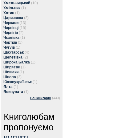
Хмельницький
(10)
Хмільник
(1)
Хотин
(1)
Царичанка
(2)
Черкаси
(13)
Чернівці
(15)
Чернігів
(7)
Чкалівка
(1)
Чортків
(1)
Чугуїв
(1)
Шахтарськ
(4)
Шепетівка
(2)
Широка Балка
(1)
Ширяєве
(1)
Шишаки
(1)
Шпола
(2)
Южноукраїнськ
(1)
Ялта
(1)
Ясинувата
(1)
Всі книгарні
(443)
Книголюбам
пропонуємо
купить