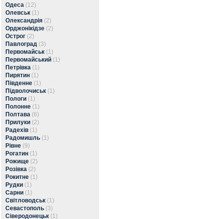
Одеса
(12)
Олевськ
(1)
Олександрія
(2)
Орджонікідзе
(2)
Острог
(2)
Павлоград
(3)
Первомайськ
(1)
Первомайський
(1)
Петрівка
(1)
Пирятин
(1)
Південне
(1)
Підволочиськ
(1)
Пологи
(1)
Полонне
(1)
Полтава
(6)
Прилуки
(2)
Радехів
(1)
Радомишль
(1)
Рівне
(9)
Рогатин
(1)
Рожище
(2)
Розівка
(2)
Рокитне
(1)
Рудки
(1)
Сарни
(1)
Світловодськ
(1)
Севастополь
(3)
Сіверодонецьк
(1)