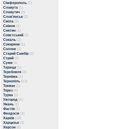
Сімферополь
(7)
Славута
(1)
Славутич
(2)
Слов'янськ
(2)
Сміла
(3)
Сніжне
(1)
Снятин
(1)
Совєтський
(1)
Сокаль
(2)
Сокиряни
(1)
Солоне
(1)
Старий Самбір
(2)
Стрий
(2)
Суми
(4)
Тараща
(1)
Теребовля
(2)
Тернівка
(1)
Тернопіль
(13)
Токмак
(1)
Торез
(4)
Турка
(1)
Ужгород
(4)
Умань
(1)
Фастів
(1)
Феодосія
(3)
Харків
(18)
Харцизьк
(3)
Херсон
(8)