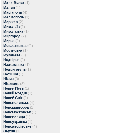
Мала Виска
(1)
Малин
(1)
Маріуполь
(4)
Мелітополь
(2)
Мерефа
(2)
Миколаїв
(5)
Миколаївка
(1)
Миргород
(2)
Мирне
(1)
Монастирище
(1)
Мостиська
(1)
Мукачеве
(3)
Надвірна
(1)
Надеждівка
(1)
Недригайлів
(1)
Нетішин
(1)
Ніжин
(3)
Нікополь
(8)
Новий Путь
(1)
Новий Розділ
(1)
Новий Світ
(1)
Нововолинськ
(4)
Новомиргород
(1)
Новомосковськ
(1)
Новоселиця
(1)
Новоукраїнка
(1)
Новояворівське
(4)
Обухів
(2)