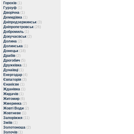
Горохів
(1)
Гурзуф
(1)
Дворічна
(1)
Демидівка
(1)
Дніпродзержинськ
(3)
Дніпропетровськ
(26)
Добромиль
(1)
Докучаєвськ
(2)
Долина
(2)
Долинська
(1)
Донецьк
(18)
Драбів
(2)
Дрогобич
(5)
Дружківка
(1)
Дунаївці
(1)
Енергодар
(4)
Євпаторія
(3)
Єнакієве
(1)
Жданівка
(1)
Жидачів
(1)
Житомир
(6)
Жмеринка
(2)
Жовті Води
(2)
Жовтневе
(1)
Запоріжжя
(11)
Зміїв
(1)
Золотоноша
(2)
Золочів
(1)