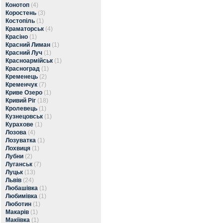
Конотоп
(4)
Коростень
(3)
Костопіль
(1)
Краматорськ
(4)
Красіно
(1)
Красний Лиман
(1)
Красний Луч
(1)
Красноармійськ
(1)
Красноград
(1)
Кременець
(2)
Кременчук
(7)
Криве Озеро
(1)
Кривий Ріг
(18)
Кролевець
(1)
Кузнецовськ
(1)
Курахове
(1)
Лозова
(4)
Лозуватка
(1)
Лохвиця
(1)
Лубни
(2)
Луганськ
(7)
Луцьк
(13)
Львів
(24)
Любашівка
(1)
Любимівка
(1)
Люботин
(1)
Макарів
(1)
Макіївка
(1)