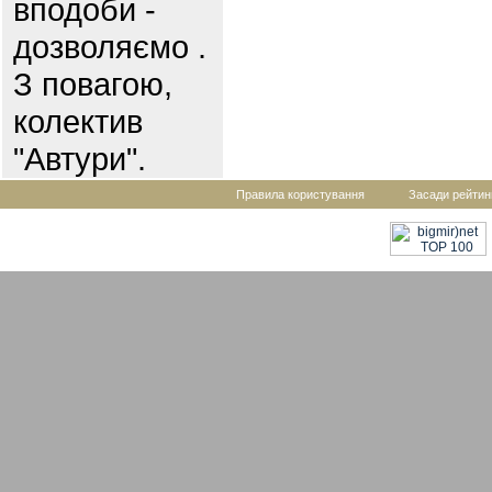
вподоби -
дозволяємо .
З повагою,
колектив
"Автури".
Правила користування
Засади рейтин