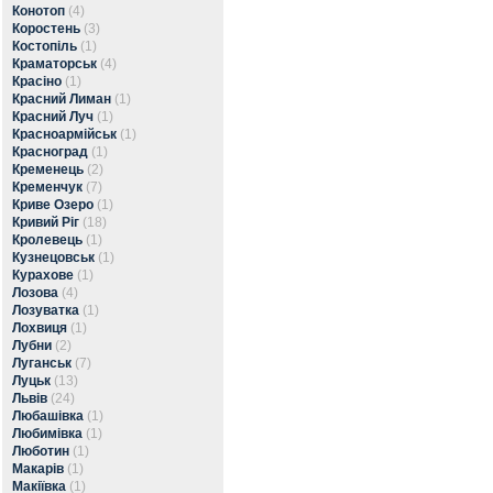
Конотоп
(4)
Коростень
(3)
Костопіль
(1)
Краматорськ
(4)
Красіно
(1)
Красний Лиман
(1)
Красний Луч
(1)
Красноармійськ
(1)
Красноград
(1)
Кременець
(2)
Кременчук
(7)
Криве Озеро
(1)
Кривий Ріг
(18)
Кролевець
(1)
Кузнецовськ
(1)
Курахове
(1)
Лозова
(4)
Лозуватка
(1)
Лохвиця
(1)
Лубни
(2)
Луганськ
(7)
Луцьк
(13)
Львів
(24)
Любашівка
(1)
Любимівка
(1)
Люботин
(1)
Макарів
(1)
Макіївка
(1)