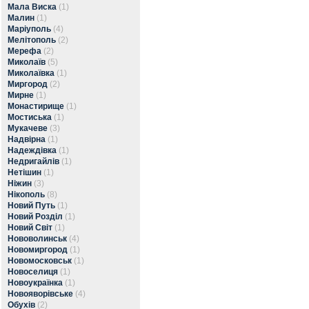
Мала Виска
(1)
Малин
(1)
Маріуполь
(4)
Мелітополь
(2)
Мерефа
(2)
Миколаїв
(5)
Миколаївка
(1)
Миргород
(2)
Мирне
(1)
Монастирище
(1)
Мостиська
(1)
Мукачеве
(3)
Надвірна
(1)
Надеждівка
(1)
Недригайлів
(1)
Нетішин
(1)
Ніжин
(3)
Нікополь
(8)
Новий Путь
(1)
Новий Розділ
(1)
Новий Світ
(1)
Нововолинськ
(4)
Новомиргород
(1)
Новомосковськ
(1)
Новоселиця
(1)
Новоукраїнка
(1)
Новояворівське
(4)
Обухів
(2)