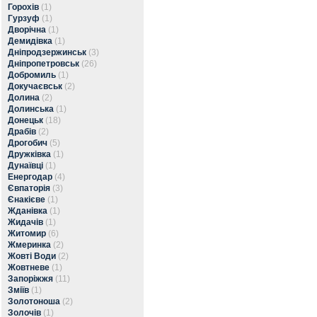
Горохів
(1)
Гурзуф
(1)
Дворічна
(1)
Демидівка
(1)
Дніпродзержинськ
(3)
Дніпропетровськ
(26)
Добромиль
(1)
Докучаєвськ
(2)
Долина
(2)
Долинська
(1)
Донецьк
(18)
Драбів
(2)
Дрогобич
(5)
Дружківка
(1)
Дунаївці
(1)
Енергодар
(4)
Євпаторія
(3)
Єнакієве
(1)
Жданівка
(1)
Жидачів
(1)
Житомир
(6)
Жмеринка
(2)
Жовті Води
(2)
Жовтневе
(1)
Запоріжжя
(11)
Зміїв
(1)
Золотоноша
(2)
Золочів
(1)