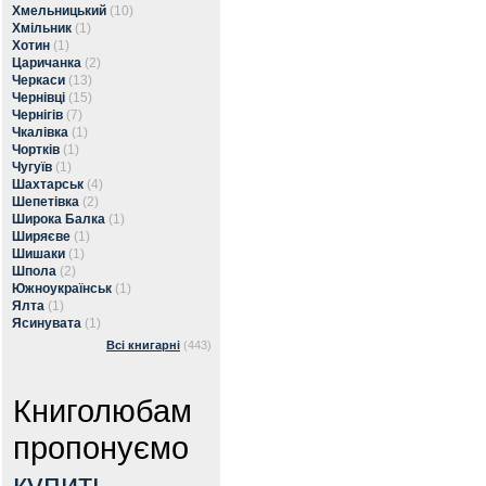
Хмельницький
(10)
Хмільник
(1)
Хотин
(1)
Царичанка
(2)
Черкаси
(13)
Чернівці
(15)
Чернігів
(7)
Чкалівка
(1)
Чортків
(1)
Чугуїв
(1)
Шахтарськ
(4)
Шепетівка
(2)
Широка Балка
(1)
Ширяєве
(1)
Шишаки
(1)
Шпола
(2)
Южноукраїнськ
(1)
Ялта
(1)
Ясинувата
(1)
Всі книгарні
(443)
Книголюбам
пропонуємо
купить