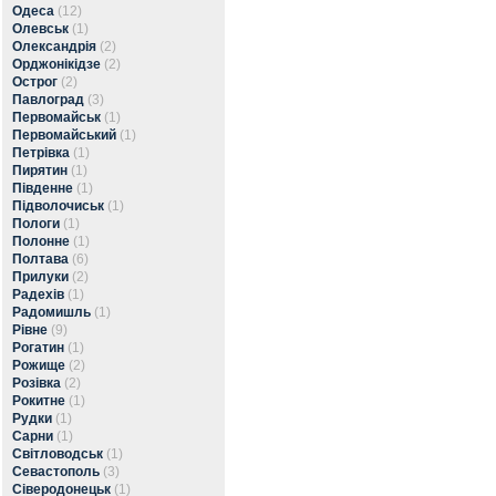
Одеса
(12)
Олевськ
(1)
Олександрія
(2)
Орджонікідзе
(2)
Острог
(2)
Павлоград
(3)
Первомайськ
(1)
Первомайський
(1)
Петрівка
(1)
Пирятин
(1)
Південне
(1)
Підволочиськ
(1)
Пологи
(1)
Полонне
(1)
Полтава
(6)
Прилуки
(2)
Радехів
(1)
Радомишль
(1)
Рівне
(9)
Рогатин
(1)
Рожище
(2)
Розівка
(2)
Рокитне
(1)
Рудки
(1)
Сарни
(1)
Світловодськ
(1)
Севастополь
(3)
Сіверодонецьк
(1)