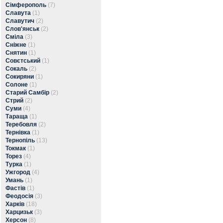
Сімферополь
(7)
Славута
(1)
Славутич
(2)
Слов'янськ
(2)
Сміла
(3)
Сніжне
(1)
Снятин
(1)
Совєтський
(1)
Сокаль
(2)
Сокиряни
(1)
Солоне
(1)
Старий Самбір
(2)
Стрий
(2)
Суми
(4)
Тараща
(1)
Теребовля
(2)
Тернівка
(1)
Тернопіль
(13)
Токмак
(1)
Торез
(4)
Турка
(1)
Ужгород
(4)
Умань
(1)
Фастів
(1)
Феодосія
(3)
Харків
(18)
Харцизьк
(3)
Херсон
(8)