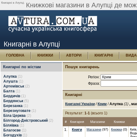
Книгарні в Алупці.
Книжкові магазини в Алупці де мож
Книгарні в Алупці
ГОЛОВНА
КНИЖКИ
АВТОРИ
КНИГАРНІ
ВИДА
Книгарні по містам
Пошук книгарень
Алупка
(1)
Регіон:
Алушта
(1)
Фраза:
Артемівськ
(2)
Балта
(1)
Книгарні
Бердичів
(1)
Бердянськ
(5)
Книгарні України
/
Крим
/
Алупка
(1)
, м
Березанка
(1)
Березнуговате
(1)
Результат:
1-1
(всього 1)
Біла Церква
(2)
Білгород-Дністровський
(2)
#
Книгарня
Магазини
Книжки
Біляївка
(1)
1.
Книги
Магазини
(97)
Книжки
(0)
Київ
Благоєве
(1)
Води
Богодухів
(1)
Доку