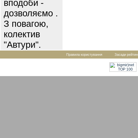
вподоби -
дозволяємо .
З повагою,
колектив
"Автури".
Правила користування
Засади рейтин