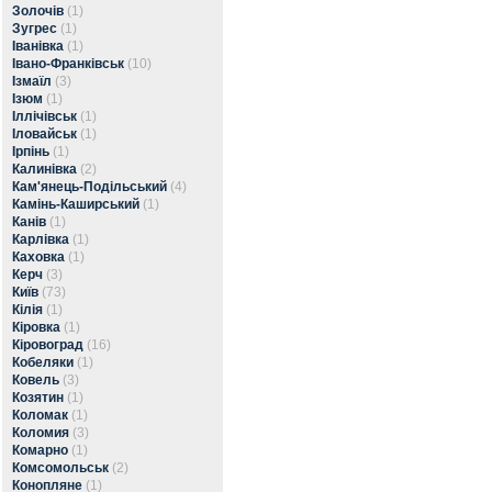
Золочів
(1)
Зугрес
(1)
Іванівка
(1)
Івано-Франківськ
(10)
Ізмаїл
(3)
Ізюм
(1)
Іллічівськ
(1)
Іловайськ
(1)
Ірпінь
(1)
Калинівка
(2)
Кам'янець-Подільський
(4)
Камінь-Каширський
(1)
Канів
(1)
Карлівка
(1)
Каховка
(1)
Керч
(3)
Київ
(73)
Кілія
(1)
Кіровка
(1)
Кіровоград
(16)
Кобеляки
(1)
Ковель
(3)
Козятин
(1)
Коломак
(1)
Коломия
(3)
Комарно
(1)
Комсомольськ
(2)
Конопляне
(1)