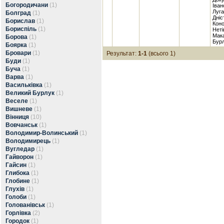
Богородичани
(1)
Іван
Луга
Болград
(1)
Дніс
Борислав
(1)
Коно
Бориспіль
(1)
Неті
Мака
Борова
(1)
Бурл
Боярка
(1)
Бровари
(1)
Результат:
1-1
(всього 1)
Буди
(1)
Буча
(1)
Варва
(1)
Васильківка
(1)
Великий Бурлук
(1)
Веселе
(1)
Вишневе
(1)
Вінниця
(10)
Вовчанськ
(1)
Володимир-Волинський
(1)
Володимирець
(1)
Вугледар
(1)
Гайворон
(1)
Гайсин
(1)
Глибока
(1)
Глобине
(1)
Глухів
(1)
Голоби
(1)
Голованівськ
(1)
Горлівка
(2)
Городок
(1)