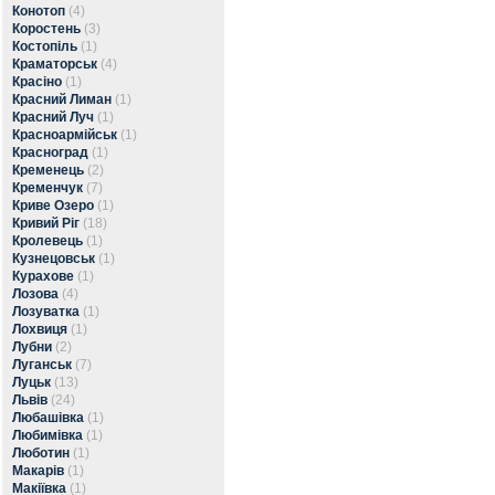
Конотоп
(4)
Коростень
(3)
Костопіль
(1)
Краматорськ
(4)
Красіно
(1)
Красний Лиман
(1)
Красний Луч
(1)
Красноармійськ
(1)
Красноград
(1)
Кременець
(2)
Кременчук
(7)
Криве Озеро
(1)
Кривий Ріг
(18)
Кролевець
(1)
Кузнецовськ
(1)
Курахове
(1)
Лозова
(4)
Лозуватка
(1)
Лохвиця
(1)
Лубни
(2)
Луганськ
(7)
Луцьк
(13)
Львів
(24)
Любашівка
(1)
Любимівка
(1)
Люботин
(1)
Макарів
(1)
Макіївка
(1)