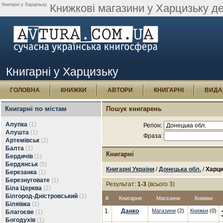
Книгарні у Харцизьку.
Книжкові магазини у Харцизьку де
Книгарні у Харцизьку
ГОЛОВНА
КНИЖКИ
АВТОРИ
КНИГАРНІ
ВИДА
Книгарні по містам
Пошук книгарень
Алупка
(1)
Регіон:
Алушта
(1)
Фраза:
Артемівськ
(2)
Балта
(1)
Книгарні
Бердичів
(1)
Бердянськ
(5)
Книгарні України
/
Донецька обл.
/
Харци
Березанка
(1)
Березнуговате
(1)
Результат:
1-3
(всього 3)
Біла Церква
(2)
Білгород-Дністровський
(2)
#
Книгарня
Магазини
Книжки
Біляївка
(1)
1.
Данко
Магазини
(2)
Книжки
(0)
Благоєве
(1)
Богодухів
(1)