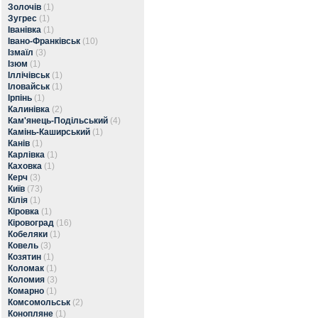
Золочів
(1)
Зугрес
(1)
Іванівка
(1)
Івано-Франківськ
(10)
Ізмаїл
(3)
Ізюм
(1)
Іллічівськ
(1)
Іловайськ
(1)
Ірпінь
(1)
Калинівка
(2)
Кам'янець-Подільський
(4)
Камінь-Каширський
(1)
Канів
(1)
Карлівка
(1)
Каховка
(1)
Керч
(3)
Київ
(73)
Кілія
(1)
Кіровка
(1)
Кіровоград
(16)
Кобеляки
(1)
Ковель
(3)
Козятин
(1)
Коломак
(1)
Коломия
(3)
Комарно
(1)
Комсомольськ
(2)
Конопляне
(1)