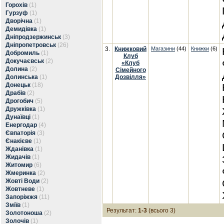
Горохів
(1)
Гурзуф
(1)
Дворічна
(1)
Демидівка
(1)
Дніпродзержинськ
(3)
Дніпропетровськ
(26)
3.
Книжковий
Магазини
(44)
Книжки
(6)
Добромиль
(1)
Клуб
Докучаєвськ
(2)
«Клуб
Долина
(2)
Сімейного
Долинська
(1)
Дозвілля»
Донецьк
(18)
Драбів
(2)
Дрогобич
(5)
Дружківка
(1)
Дунаївці
(1)
Енергодар
(4)
Євпаторія
(3)
Єнакієве
(1)
Жданівка
(1)
Жидачів
(1)
Житомир
(6)
Жмеринка
(2)
Жовті Води
(2)
Жовтневе
(1)
Запоріжжя
(11)
Зміїв
(1)
Результат:
1-3
(всього 3)
Золотоноша
(2)
Золочів
(1)