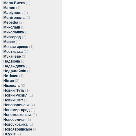
Мала Виска
(1)
Малин
(1)
Маріуполь
(4)
Мелітополь
(2)
Мерефа
(2)
Миколаїв
(5)
Миколаївка
(1)
Миргород
(2)
Мирне
(1)
Монастирище
(1)
Мостиська
(1)
Мукачеве
(3)
Надвірна
(1)
Надеждівка
(1)
Недригайлів
(1)
Нетішин
(1)
Ніжин
(3)
Нікополь
(8)
Новий Путь
(1)
Новий Розділ
(1)
Новий Світ
(1)
Нововолинськ
(4)
Новомиргород
(1)
Новомосковськ
(1)
Новоселиця
(1)
Новоукраїнка
(1)
Новояворівське
(4)
Обухів
(2)