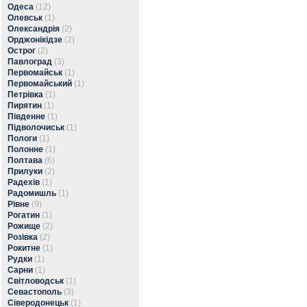
Одеса
(12)
Олевськ
(1)
Олександрія
(2)
Орджонікідзе
(2)
Острог
(2)
Павлоград
(3)
Первомайськ
(1)
Первомайський
(1)
Петрівка
(1)
Пирятин
(1)
Південне
(1)
Підволочиськ
(1)
Пологи
(1)
Полонне
(1)
Полтава
(6)
Прилуки
(2)
Радехів
(1)
Радомишль
(1)
Рівне
(9)
Рогатин
(1)
Рожище
(2)
Розівка
(2)
Рокитне
(1)
Рудки
(1)
Сарни
(1)
Світловодськ
(1)
Севастополь
(3)
Сіверодонецьк
(1)