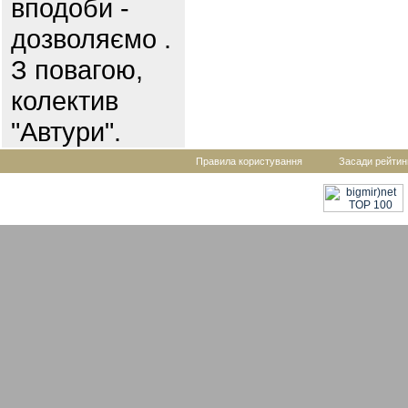
вподоби -
дозволяємо .
З повагою,
колектив
"Автури".
Правила користування
Засади рейтин