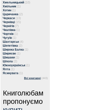
Хмельницький
(10)
Хмільник
(1)
Хотин
(1)
Царичанка
(2)
Черкаси
(13)
Чернівці
(15)
Чернігів
(7)
Чкалівка
(1)
Чортків
(1)
Чугуїв
(1)
Шахтарськ
(4)
Шепетівка
(2)
Широка Балка
(1)
Ширяєве
(1)
Шишаки
(1)
Шпола
(2)
Южноукраїнськ
(1)
Ялта
(1)
Ясинувата
(1)
Всі книгарні
(443)
Книголюбам
пропонуємо
купить