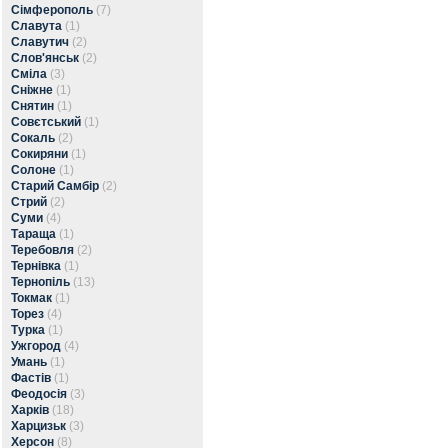
Сімферополь
(7)
Славута
(1)
Славутич
(2)
Слов'янськ
(2)
Сміла
(3)
Сніжне
(1)
Снятин
(1)
Совєтський
(1)
Сокаль
(2)
Сокиряни
(1)
Солоне
(1)
Старий Самбір
(2)
Стрий
(2)
Суми
(4)
Тараща
(1)
Теребовля
(2)
Тернівка
(1)
Тернопіль
(13)
Токмак
(1)
Торез
(4)
Турка
(1)
Ужгород
(4)
Умань
(1)
Фастів
(1)
Феодосія
(3)
Харків
(18)
Харцизьк
(3)
Херсон
(8)