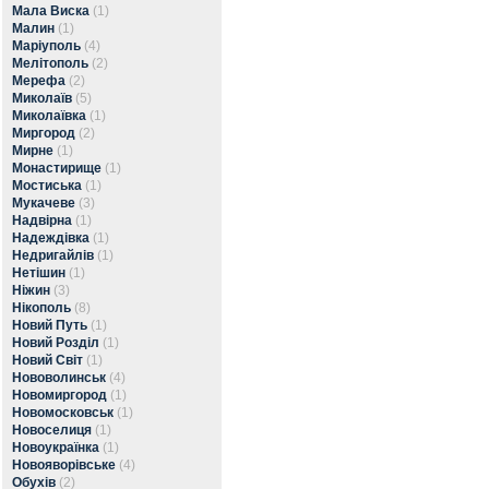
Мала Виска
(1)
Малин
(1)
Маріуполь
(4)
Мелітополь
(2)
Мерефа
(2)
Миколаїв
(5)
Миколаївка
(1)
Миргород
(2)
Мирне
(1)
Монастирище
(1)
Мостиська
(1)
Мукачеве
(3)
Надвірна
(1)
Надеждівка
(1)
Недригайлів
(1)
Нетішин
(1)
Ніжин
(3)
Нікополь
(8)
Новий Путь
(1)
Новий Розділ
(1)
Новий Світ
(1)
Нововолинськ
(4)
Новомиргород
(1)
Новомосковськ
(1)
Новоселиця
(1)
Новоукраїнка
(1)
Новояворівське
(4)
Обухів
(2)