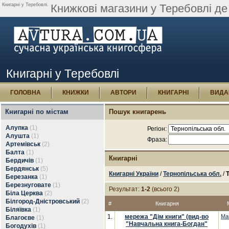
Книгарні у Теребовлі.
Книжкові магазини у Теребовлі де
Книгарні у Теребовлі
ГОЛОВНА
КНИЖКИ
АВТОРИ
КНИГАРНІ
ВИДА
Книгарні по містам
Пошук книгарень
Алупка
(1)
Регіон:
Алушта
(1)
Фраза:
Артемівськ
(2)
Балта
(1)
Книгарні
Бердичів
(1)
Бердянськ
(5)
Книгарні України
/
Тернопільська обл.
/
Березанка
(1)
Березнуговате
(1)
Результат:
1-2
(всього 2)
Біла Церква
(2)
Білгород-Дністровський
(2)
#
Книгарня
Біляївка
(1)
1.
мережа "Дім книги" (вид-во
Ма
Благоєве
(1)
"Навчальна книга-Богдан"
Богодухів
(1)