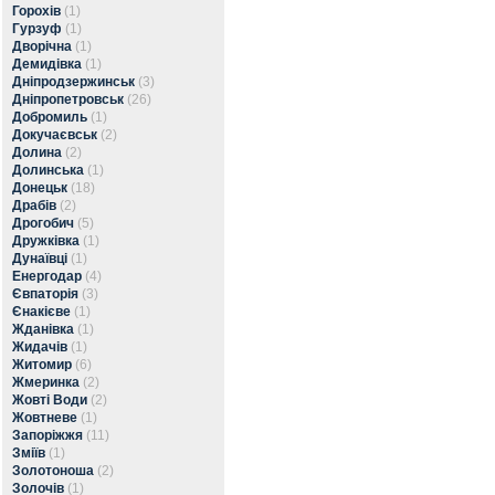
Горохів
(1)
Гурзуф
(1)
Дворічна
(1)
Демидівка
(1)
Дніпродзержинськ
(3)
Дніпропетровськ
(26)
Добромиль
(1)
Докучаєвськ
(2)
Долина
(2)
Долинська
(1)
Донецьк
(18)
Драбів
(2)
Дрогобич
(5)
Дружківка
(1)
Дунаївці
(1)
Енергодар
(4)
Євпаторія
(3)
Єнакієве
(1)
Жданівка
(1)
Жидачів
(1)
Житомир
(6)
Жмеринка
(2)
Жовті Води
(2)
Жовтневе
(1)
Запоріжжя
(11)
Зміїв
(1)
Золотоноша
(2)
Золочів
(1)