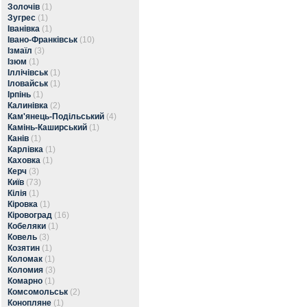
Золочів
(1)
Зугрес
(1)
Іванівка
(1)
Івано-Франківськ
(10)
Ізмаїл
(3)
Ізюм
(1)
Іллічівськ
(1)
Іловайськ
(1)
Ірпінь
(1)
Калинівка
(2)
Кам'янець-Подільський
(4)
Камінь-Каширський
(1)
Канів
(1)
Карлівка
(1)
Каховка
(1)
Керч
(3)
Київ
(73)
Кілія
(1)
Кіровка
(1)
Кіровоград
(16)
Кобеляки
(1)
Ковель
(3)
Козятин
(1)
Коломак
(1)
Коломия
(3)
Комарно
(1)
Комсомольськ
(2)
Конопляне
(1)