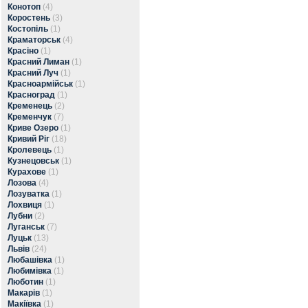
Конотоп
(4)
Коростень
(3)
Костопіль
(1)
Краматорськ
(4)
Красіно
(1)
Красний Лиман
(1)
Красний Луч
(1)
Красноармійськ
(1)
Красноград
(1)
Кременець
(2)
Кременчук
(7)
Криве Озеро
(1)
Кривий Ріг
(18)
Кролевець
(1)
Кузнецовськ
(1)
Курахове
(1)
Лозова
(4)
Лозуватка
(1)
Лохвиця
(1)
Лубни
(2)
Луганськ
(7)
Луцьк
(13)
Львів
(24)
Любашівка
(1)
Любимівка
(1)
Люботин
(1)
Макарів
(1)
Макіївка
(1)