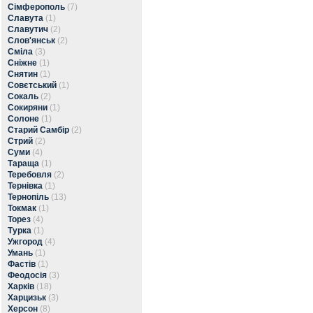
Сімферополь
(7)
Славута
(1)
Славутич
(2)
Слов'янськ
(2)
Сміла
(3)
Сніжне
(1)
Снятин
(1)
Совєтський
(1)
Сокаль
(2)
Сокиряни
(1)
Солоне
(1)
Старий Самбір
(2)
Стрий
(2)
Суми
(4)
Тараща
(1)
Теребовля
(2)
Тернівка
(1)
Тернопіль
(13)
Токмак
(1)
Торез
(4)
Турка
(1)
Ужгород
(4)
Умань
(1)
Фастів
(1)
Феодосія
(3)
Харків
(18)
Харцизьк
(3)
Херсон
(8)