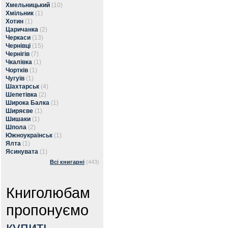
Хмельницький
(10)
Хмільник
(1)
Хотин
(1)
Царичанка
(2)
Черкаси
(13)
Чернівці
(15)
Чернігів
(7)
Чкалівка
(1)
Чортків
(1)
Чугуїв
(1)
Шахтарськ
(4)
Шепетівка
(2)
Широка Балка
(1)
Ширяєве
(1)
Шишаки
(1)
Шпола
(2)
Южноукраїнськ
(1)
Ялта
(1)
Ясинувата
(1)
Всі книгарні
(443)
Книголюбам
пропонуємо
купить