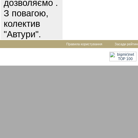
дозволяємо .
З повагою,
колектив
"Автури".
Правила користування
Засади рейтин