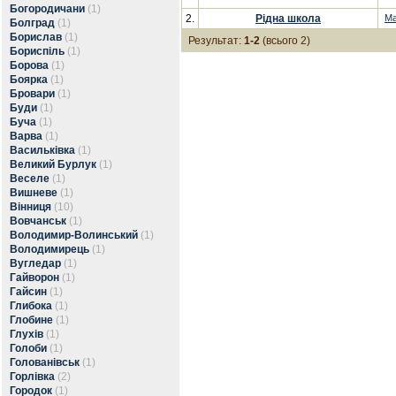
Богородичани
(1)
2.
Рідна школа
Ма
Болград
(1)
Борислав
(1)
Результат:
1-2
(всього 2)
Бориспіль
(1)
Борова
(1)
Боярка
(1)
Бровари
(1)
Буди
(1)
Буча
(1)
Варва
(1)
Васильківка
(1)
Великий Бурлук
(1)
Веселе
(1)
Вишневе
(1)
Вінниця
(10)
Вовчанськ
(1)
Володимир-Волинський
(1)
Володимирець
(1)
Вугледар
(1)
Гайворон
(1)
Гайсин
(1)
Глибока
(1)
Глобине
(1)
Глухів
(1)
Голоби
(1)
Голованівськ
(1)
Горлівка
(2)
Городок
(1)