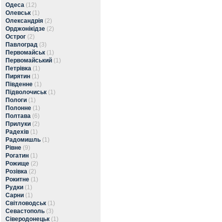
Одеса
(12)
Олевськ
(1)
Олександрія
(2)
Орджонікідзе
(2)
Острог
(2)
Павлоград
(3)
Первомайськ
(1)
Первомайський
(1)
Петрівка
(1)
Пирятин
(1)
Південне
(1)
Підволочиськ
(1)
Пологи
(1)
Полонне
(1)
Полтава
(6)
Прилуки
(2)
Радехів
(1)
Радомишль
(1)
Рівне
(9)
Рогатин
(1)
Рожище
(2)
Розівка
(2)
Рокитне
(1)
Рудки
(1)
Сарни
(1)
Світловодськ
(1)
Севастополь
(3)
Сіверодонецьк
(1)