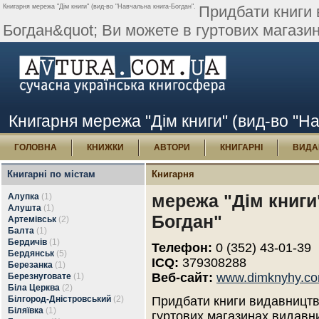
Книгарня мережа "Дім книги" (вид-во "Навчальна книга-Богдан".
Придбати книги 
Богдан&quot; Ви можете в гуртових магазин
Книгарня мережа "Дім книги" (вид-во "Н
ГОЛОВНА
КНИЖКИ
АВТОРИ
КНИГАРНІ
ВИДА
Книгарні по містам
Книгарня
мережа "Дім книги
Алупка
(1)
Алушта
(1)
Богдан"
Артемівськ
(2)
Балта
(1)
Бердичів
(1)
Телефон:
0 (352) 43-01-39
Бердянськ
(5)
ICQ:
379308288
Березанка
(1)
Веб-сайт:
www.dimknyhy.c
Березнуговате
(1)
Біла Церква
(2)
Білгород-Дністровський
(2)
Придбати книги видавництв
Біляївка
(1)
гуртових магазинах видавниц