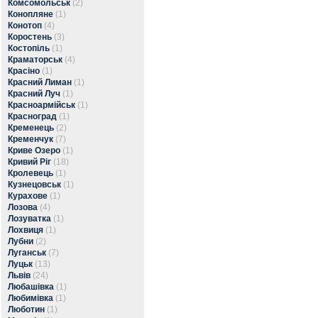
Комсомольськ
(2)
Конопляне
(1)
Конотоп
(4)
Коростень
(3)
Костопіль
(1)
Краматорськ
(4)
Красіно
(1)
Красний Лиман
(1)
Красний Луч
(1)
Красноармійськ
(1)
Красноград
(1)
Кременець
(2)
Кременчук
(7)
Криве Озеро
(1)
Кривий Ріг
(18)
Кролевець
(1)
Кузнецовськ
(1)
Курахове
(1)
Лозова
(4)
Лозуватка
(1)
Лохвиця
(1)
Лубни
(2)
Луганськ
(7)
Луцьк
(13)
Львів
(24)
Любашівка
(1)
Любимівка
(1)
Люботин
(1)