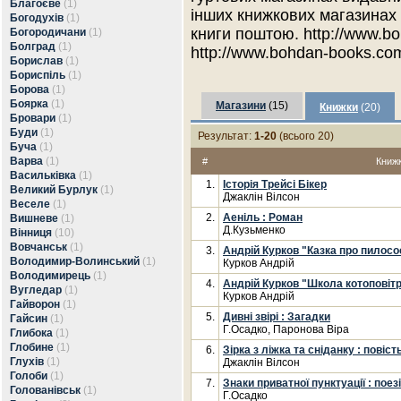
Благоєве
(1)
інших книжкових магазинах 
Богодухів
(1)
книги поштою. http://www.b
Богородичани
(1)
Болград
(1)
http://www.bohdan-books.com
Борислав
(1)
Бориспіль
(1)
Борова
(1)
Боярка
(1)
Магазини
(15)
Книжки
(20)
Бровари
(1)
Буди
(1)
Результат:
1-20
(всього 20)
Буча
(1)
Варва
(1)
#
Книж
Васильківка
(1)
1.
Історія Трейсі Бікер
Великий Бурлук
(1)
Джаклін Вілсон
Веселе
(1)
2.
Аеніль : Роман
Вишневе
(1)
Д.Кузьменко
Вінниця
(10)
Вовчанськ
(1)
3.
Андрій Курков "Казка про пилосо
Володимир-Волинський
(1)
Курков Андрій
Володимирець
(1)
4.
Андрій Курков "Школа котоповітр
Вугледар
(1)
Курков Андрій
Гайворон
(1)
5.
Дивні звірі : Загадки
Гайсин
(1)
Г.Осадко, Паронова Віра
Глибока
(1)
Глобине
(1)
6.
Зірка з ліжка та сніданку : повіст
Глухів
(1)
Джаклін Вілсон
Голоби
(1)
7.
Знаки приватної пунктуації : поезі
Голованівськ
(1)
Г.Осадко