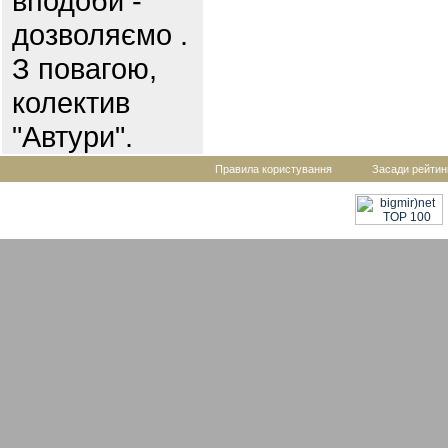
вподоби -
дозволяємо .
З повагою,
колектив
"Автури".
Правила користування
Засади рейтин