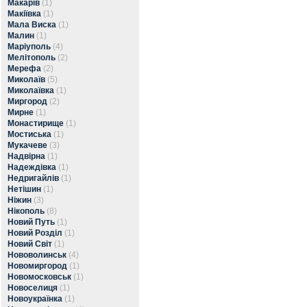
Макарів
(1)
Макіївка
(1)
Мала Виска
(1)
Малин
(1)
Маріуполь
(4)
Мелітополь
(2)
Мерефа
(2)
Миколаїв
(5)
Миколаївка
(1)
Миргород
(2)
Мирне
(1)
Монастирище
(1)
Мостиська
(1)
Мукачеве
(3)
Надвірна
(1)
Надеждівка
(1)
Недригайлів
(1)
Нетішин
(1)
Ніжин
(3)
Нікополь
(8)
Новий Путь
(1)
Новий Розділ
(1)
Новий Світ
(1)
Нововолинськ
(4)
Новомиргород
(1)
Новомосковськ
(1)
Новоселиця
(1)
Новоукраїнка
(1)