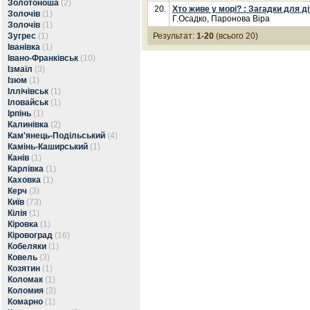
Золотоноша
(2)
20.
Хто живе у морі? : Загадки для д
Золочів
(1)
Г.Осадко, Паронова Віра
Золочів
(1)
Зугрес
(1)
Результат:
1-20
(всього 20)
Іванівка
(1)
Івано-Франківськ
(10)
Ізмаїл
(3)
Ізюм
(1)
Іллічівськ
(1)
Іловайськ
(1)
Ірпінь
(1)
Калинівка
(2)
Кам'янець-Подільський
(4)
Камінь-Каширський
(1)
Канів
(1)
Карлівка
(1)
Каховка
(1)
Керч
(3)
Київ
(73)
Кілія
(1)
Кіровка
(1)
Кіровоград
(16)
Кобеляки
(1)
Ковель
(3)
Козятин
(1)
Коломак
(1)
Коломия
(3)
Комарно
(1)