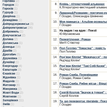
Горлівка
(2)
8.
Курінь : літературний альманах
Городок
(1)
К.Літературно-мистецький альман
Горохів
(1)
Гурзуф
(1)
9.
Лаванда&Розмарин : поетично-ку
Дворічна
(1)
Г.Осадко, Олександра Шевченко
Демидівка
(1)
10.
Моя принцеса : Альбом-розмаль
Дніпродзержинськ
(3)
Г.Осадко
Дніпропетровськ
(26)
11.
На видих і на вдих : Поезії
Добромиль
(1)
Ю.Мусаковська
Докучаєвськ
(2)
Долина
(2)
12.
Перевтілення : Роман
Меґґі Стівотер
Долинська
(1)
Донецьк
(18)
13.
Пол Ґелліко "Томасіна" : повість
Драбів
(2)
Пол Ґелліко
Дрогобич
(5)
14.
Ред'ярд Кіплінґ "Межичасся" : по
Дружківка
(1)
Ред'ярд Кіплінґ
Дунаївці
(1)
Енергодар
(4)
15.
Ред'ярд Кіплінґ "Такі Собі Казки" 
Ред'ярд Кіплінґ
Євпаторія
(3)
Єнакієве
(1)
16.
Роман Скиба. Перевіршики
Жданівка
(1)
Г.Осадко, Роман Скиба
Жидачів
(1)
17.
Роман Скиба. Рибне місце : Вірші
Житомир
(6)
Г.Осадко
Жмеринка
(2)
18.
Сергій Козлов "Їжачок в тумані" 
Жовті Води
(2)
Сергій Козлов
Жовтневе
(1)
Запоріжжя
(11)
19.
Та, що перевертає пінгвінів : Поез
Зміїв
(1)
Г.Осадко