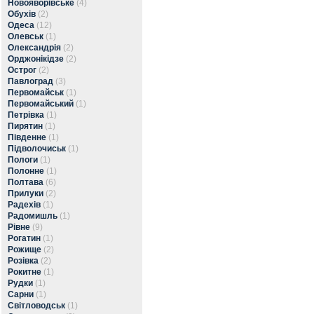
Новояворівське
(4)
Обухів
(2)
Одеса
(12)
Олевськ
(1)
Олександрія
(2)
Орджонікідзе
(2)
Острог
(2)
Павлоград
(3)
Первомайськ
(1)
Первомайський
(1)
Петрівка
(1)
Пирятин
(1)
Південне
(1)
Підволочиськ
(1)
Пологи
(1)
Полонне
(1)
Полтава
(6)
Прилуки
(2)
Радехів
(1)
Радомишль
(1)
Рівне
(9)
Рогатин
(1)
Рожище
(2)
Розівка
(2)
Рокитне
(1)
Рудки
(1)
Сарни
(1)
Світловодськ
(1)