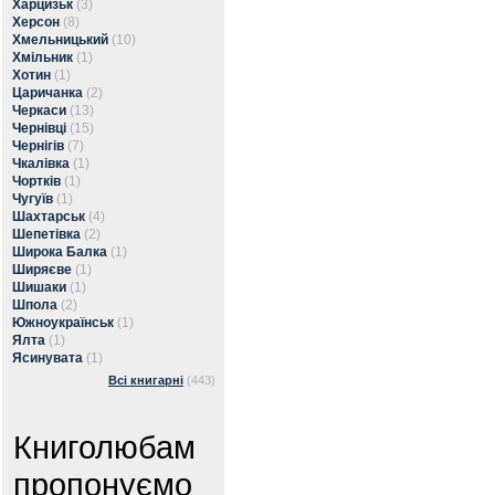
Харцизьк
(3)
Херсон
(8)
Хмельницький
(10)
Хмільник
(1)
Хотин
(1)
Царичанка
(2)
Черкаси
(13)
Чернівці
(15)
Чернігів
(7)
Чкалівка
(1)
Чортків
(1)
Чугуїв
(1)
Шахтарськ
(4)
Шепетівка
(2)
Широка Балка
(1)
Ширяєве
(1)
Шишаки
(1)
Шпола
(2)
Южноукраїнськ
(1)
Ялта
(1)
Ясинувата
(1)
Всі книгарні
(443)
Книголюбам
пропонуємо