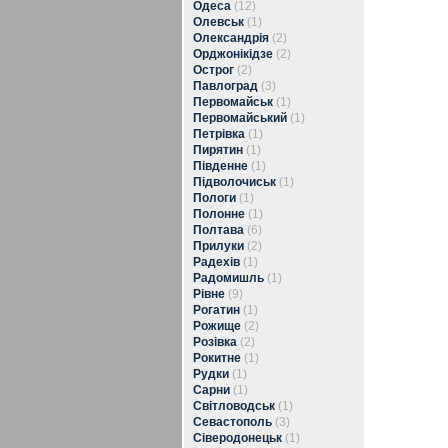
Одеса
(12)
Олевськ
(1)
Олександрія
(2)
Орджонікідзе
(2)
Острог
(2)
Павлоград
(3)
Первомайськ
(1)
Первомайський
(1)
Петрівка
(1)
Пирятин
(1)
Південне
(1)
Підволочиськ
(1)
Пологи
(1)
Полонне
(1)
Полтава
(6)
Прилуки
(2)
Радехів
(1)
Радомишль
(1)
Рівне
(9)
Рогатин
(1)
Рожище
(2)
Розівка
(2)
Рокитне
(1)
Рудки
(1)
Сарни
(1)
Світловодськ
(1)
Севастополь
(3)
Сіверодонецьк
(1)