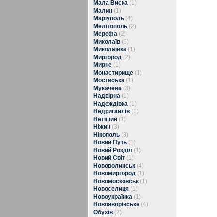
Мала Виска
(1)
Малин
(1)
Маріуполь
(4)
Мелітополь
(2)
Мерефа
(2)
Миколаїв
(5)
Миколаївка
(1)
Миргород
(2)
Мирне
(1)
Монастирище
(1)
Мостиська
(1)
Мукачеве
(3)
Надвірна
(1)
Надеждівка
(1)
Недригайлів
(1)
Нетішин
(1)
Ніжин
(3)
Нікополь
(8)
Новий Путь
(1)
Новий Розділ
(1)
Новий Світ
(1)
Нововолинськ
(4)
Новомиргород
(1)
Новомосковськ
(1)
Новоселиця
(1)
Новоукраїнка
(1)
Новояворівське
(4)
Обухів
(2)