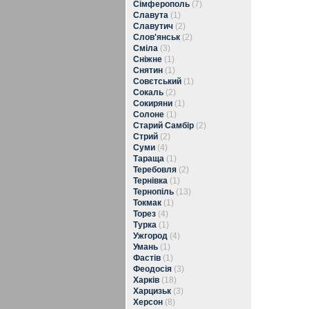
Сімферополь
(7)
Славута
(1)
Славутич
(2)
Слов'янськ
(2)
Сміла
(3)
Сніжне
(1)
Снятин
(1)
Совєтський
(1)
Сокаль
(2)
Сокиряни
(1)
Солоне
(1)
Старий Самбір
(2)
Стрий
(2)
Суми
(4)
Тараща
(1)
Теребовля
(2)
Тернівка
(1)
Тернопіль
(13)
Токмак
(1)
Торез
(4)
Турка
(1)
Ужгород
(4)
Умань
(1)
Фастів
(1)
Феодосія
(3)
Харків
(18)
Харцизьк
(3)
Херсон
(8)