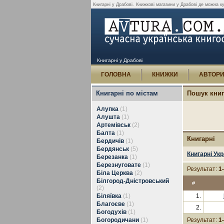
Книгарні у Драбові.
Книжкові магазини у Драбові де можна к
Книгарні у Драбові
ГОЛОВНА
КНИЖКИ
АВТОР
Книгарні по містам
Пошук кни
Алупка
(1)
Алушта
(1)
Артемівськ
(2)
Балта
(1)
Книгарні
Бердичів
(1)
Бердянськ
(5)
Книгарні Укр
Березанка
(1)
Березнуговате
(1)
Результат:
1
Біла Церква
(2)
Білгород-Дністровський
#
(2)
Біляївка
(1)
1.
Благоєве
(1)
2.
Богодухів
(1)
Богородичани
(1)
Результат:
1