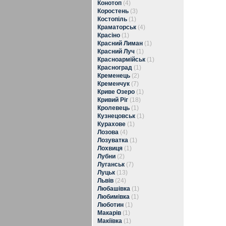
Конотоп
(4)
Коростень
(3)
Костопіль
(1)
Краматорськ
(4)
Красіно
(1)
Красний Лиман
(1)
Красний Луч
(1)
Красноармійськ
(1)
Красноград
(1)
Кременець
(2)
Кременчук
(7)
Криве Озеро
(1)
Кривий Ріг
(18)
Кролевець
(1)
Кузнецовськ
(1)
Курахове
(1)
Лозова
(4)
Лозуватка
(1)
Лохвиця
(1)
Лубни
(2)
Луганськ
(7)
Луцьк
(13)
Львів
(24)
Любашівка
(1)
Любимівка
(1)
Люботин
(1)
Макарів
(1)
Макіївка
(1)