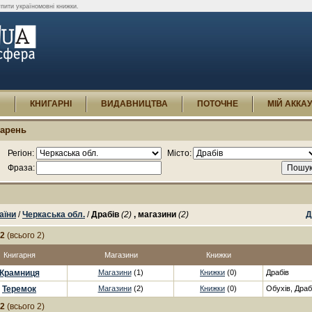
упити україномовні книжки.
И
КНИГАРНІ
ВИДАВНИЦТВА
ПОТОЧНЕ
МІЙ АККА
гарень
Регіон:
Місто:
Фраза:
аїни
/
Черкаська обл.
/
Драбів
(2)
, магазини
(2)
Д
-2
(всього 2)
Книгарня
Магазини
Книжки
Крамниця
Магазини
(1)
Книжки
(0)
Драбів
Теремок
Магазини
(2)
Книжки
(0)
Обухів, Драб
-2
(всього 2)