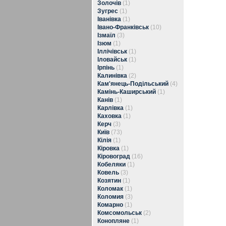
Золочів
(1)
Зугрес
(1)
Іванівка
(1)
Івано-Франківськ
(10)
Ізмаїл
(3)
Ізюм
(1)
Іллічівськ
(1)
Іловайськ
(1)
Ірпінь
(1)
Калинівка
(2)
Кам'янець-Подільський
(4)
Камінь-Каширський
(1)
Канів
(1)
Карлівка
(1)
Каховка
(1)
Керч
(3)
Київ
(73)
Кілія
(1)
Кіровка
(1)
Кіровоград
(16)
Кобеляки
(1)
Ковель
(3)
Козятин
(1)
Коломак
(1)
Коломия
(3)
Комарно
(1)
Комсомольськ
(2)
Конопляне
(1)