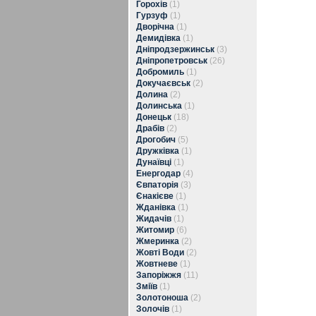
Горохів
(1)
Гурзуф
(1)
Дворічна
(1)
Демидівка
(1)
Дніпродзержинськ
(3)
Дніпропетровськ
(26)
Добромиль
(1)
Докучаєвськ
(2)
Долина
(2)
Долинська
(1)
Донецьк
(18)
Драбів
(2)
Дрогобич
(5)
Дружківка
(1)
Дунаївці
(1)
Енергодар
(4)
Євпаторія
(3)
Єнакієве
(1)
Жданівка
(1)
Жидачів
(1)
Житомир
(6)
Жмеринка
(2)
Жовті Води
(2)
Жовтневе
(1)
Запоріжжя
(11)
Зміїв
(1)
Золотоноша
(2)
Золочів
(1)