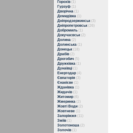
Горохів
(1)
Гурзуф
(1)
Дворічна
(1)
Демидівка
(1)
Дніпродзержинськ
(3)
Дніпропетровськ
(26)
Добромиль
(1)
Докучаєвськ
(2)
Долина
(2)
Долинська
(1)
Донецьк
(18)
Драбів
(2)
Дрогобич
(5)
Дружківка
(1)
Дунаївці
(1)
Енергодар
(4)
Євпаторія
(3)
Єнакієве
(1)
Жданівка
(1)
Жидачів
(1)
Житомир
(6)
Жмеринка
(2)
Жовті Води
(2)
Жовтневе
(1)
Запоріжжя
(11)
Зміїв
(1)
Золотоноша
(2)
Золочів
(1)