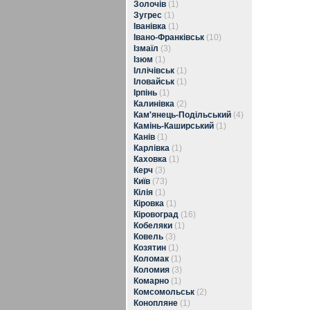
Золочів
(1)
Зугрес
(1)
Іванівка
(1)
Івано-Франківськ
(10)
Ізмаїл
(3)
Ізюм
(1)
Іллічівськ
(1)
Іловайськ
(1)
Ірпінь
(1)
Калинівка
(2)
Кам'янець-Подільський
(4)
Камінь-Каширський
(1)
Канів
(1)
Карлівка
(1)
Каховка
(1)
Керч
(3)
Київ
(73)
Кілія
(1)
Кіровка
(1)
Кіровоград
(16)
Кобеляки
(1)
Ковель
(3)
Козятин
(1)
Коломак
(1)
Коломия
(3)
Комарно
(1)
Комсомольськ
(2)
Конопляне
(1)