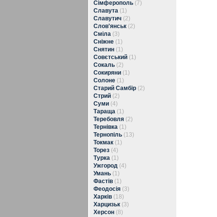
Сімферополь
(7)
Славута
(1)
Славутич
(2)
Слов'янськ
(2)
Сміла
(3)
Сніжне
(1)
Снятин
(1)
Совєтський
(1)
Сокаль
(2)
Сокиряни
(1)
Солоне
(1)
Старий Самбір
(2)
Стрий
(2)
Суми
(4)
Тараща
(1)
Теребовля
(2)
Тернівка
(1)
Тернопіль
(13)
Токмак
(1)
Торез
(4)
Турка
(1)
Ужгород
(4)
Умань
(1)
Фастів
(1)
Феодосія
(3)
Харків
(18)
Харцизьк
(3)
Херсон
(8)