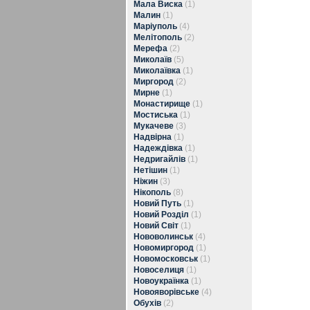
Мала Виска
(1)
Малин
(1)
Маріуполь
(4)
Мелітополь
(2)
Мерефа
(2)
Миколаїв
(5)
Миколаївка
(1)
Миргород
(2)
Мирне
(1)
Монастирище
(1)
Мостиська
(1)
Мукачеве
(3)
Надвірна
(1)
Надеждівка
(1)
Недригайлів
(1)
Нетішин
(1)
Ніжин
(3)
Нікополь
(8)
Новий Путь
(1)
Новий Розділ
(1)
Новий Світ
(1)
Нововолинськ
(4)
Новомиргород
(1)
Новомосковськ
(1)
Новоселиця
(1)
Новоукраїнка
(1)
Новояворівське
(4)
Обухів
(2)