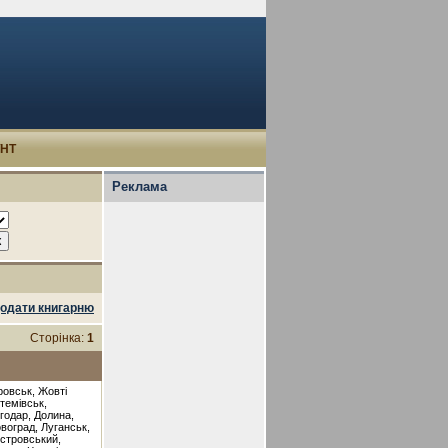
УНТ
Реклама
одати книгарню
Сторінка:
1
ровськ, Жовті
темівськ,
годар, Долина,
овоград, Луганськ,
істровський,