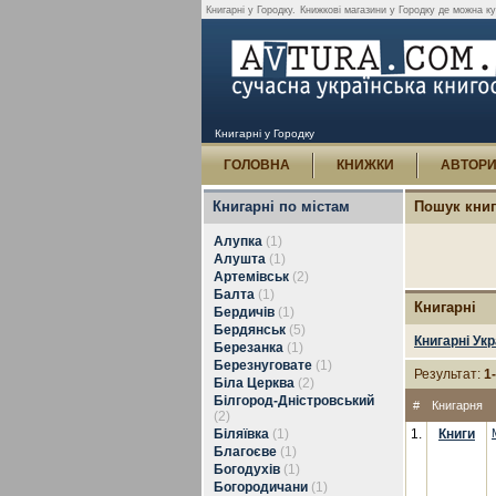
Книгарні у Городку.
Книжкові магазини у Городку де можна ку
Книгарні у Городку
ГОЛОВНА
КНИЖКИ
АВТОР
Книгарні по містам
Пошук кни
Алупка
(1)
Алушта
(1)
Артемівськ
(2)
Балта
(1)
Книгарні
Бердичів
(1)
Бердянськ
(5)
Книгарні Укр
Березанка
(1)
Березнуговате
(1)
Результат:
1
Біла Церква
(2)
Білгород-Дністровський
#
Книгарня
(2)
Біляївка
(1)
1.
Книги
Благоєве
(1)
Богодухів
(1)
Богородичани
(1)