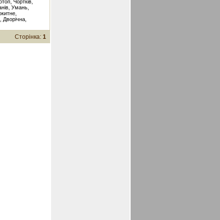
отоп, Чортків,
анів, Умань,
окитне,
, Дворічна,
Сторінка:
1