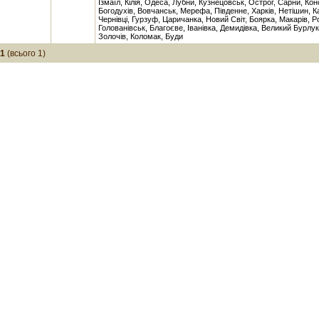
Ізмаїл, Кілія, Одеса, Лубни, Кузнецовськ, Острог, Сарни, Кон
Богодухів, Вовчанськ, Мерефа, Південне, Харків, Нетішин, К
Чернівці, Гурзуф, Царичанка, Новий Світ, Боярка, Макарів, Р
Голованівськ, Благоєве, Іванівка, Демидівка, Великий Бурлук
Золочів, Коломак, Буди
-1
(всього 1)