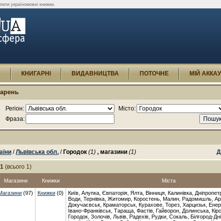
пити україномовні книжки.
И
КНИГАРНІ
ВИДАВНИЦТВА
ПОТОЧНЕ
МІЙ АККА
гарень
Регіон:
Місто:
Фраза:
аїни
/
Львівська обл.
/
Городок
(1)
, магазини
(1)
Д
-1
(всього 1)
Магазини
Книжки
Міста
Магазини
(97)
Книжки
(0)
Київ, Алупка, Євпаторія, Ялта, Вінниця, Калинівка, Дніпропет
Води, Тернівка, Житомир, Коростень, Малин, Радомишль, Ар
Докучаєвськ, Краматорськ, Курахове, Торез, Харцизьк, Енер
Івано-Франківськ, Тараща, Фастів, Гайворон, Долинська, Кір
Городок, Золочів, Львів, Радехів, Рудки, Сокаль, Білгород-Дн