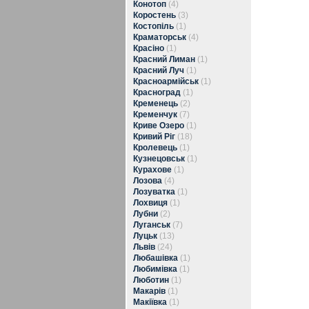
Конотоп
(4)
Коростень
(3)
Костопіль
(1)
Краматорськ
(4)
Красіно
(1)
Красний Лиман
(1)
Красний Луч
(1)
Красноармійськ
(1)
Красноград
(1)
Кременець
(2)
Кременчук
(7)
Криве Озеро
(1)
Кривий Ріг
(18)
Кролевець
(1)
Кузнецовськ
(1)
Курахове
(1)
Лозова
(4)
Лозуватка
(1)
Лохвиця
(1)
Лубни
(2)
Луганськ
(7)
Луцьк
(13)
Львів
(24)
Любашівка
(1)
Любимівка
(1)
Люботин
(1)
Макарів
(1)
Макіївка
(1)