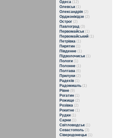
Одеса
(12)
Олевськ
(1)
Олександрія
(2)
Орджонікідзе
(2)
Острог
(2)
Павлоград
(3)
Первомайськ
(1)
Первомайський
(1)
Петрівка
(1)
Пирятин
(1)
Південне
(1)
Підволочиськ
(1)
Пологи
(1)
Полонне
(1)
Полтава
(6)
Прилуки
(2)
Радехів
(1)
Радомишль
(1)
Рівне
(9)
Рогатин
(1)
Рожище
(2)
Розівка
(2)
Рокитне
(1)
Рудки
(1)
Сарни
(1)
Світловодськ
(1)
Севастополь
(3)
Сіверодонецьк
(1)