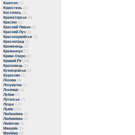
Конотоп
(4)
Коростень
(3)
Костопіль
(1)
Краматорськ
(4)
Красіно
(1)
Красний Лиман
(1)
Красний Луч
(1)
Красноармійськ
(1)
Красноград
(1)
Кременець
(2)
Кременчук
(7)
Криве Озеро
(1)
Кривий Ріг
(18)
Кролевець
(1)
Кузнецовськ
(1)
Курахове
(1)
Лозова
(4)
Лозуватка
(1)
Лохвиця
(1)
Лубни
(2)
Луганськ
(7)
Луцьк
(13)
Львів
(24)
Любашівка
(1)
Любимівка
(1)
Люботин
(1)
Макарів
(1)
Макіївка
(1)