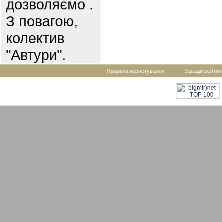
дозволяємо .
З повагою,
колектив
"Автури".
Правила користування
Засади рейтин