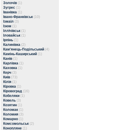
Золочів
(1)
Зугрес
(1)
Іванівка
(1)
Івано-Франківськ
(10)
Ізмаїл
(3)
Ізюм
(1)
Іллічівськ
(1)
Іловайськ
(1)
Ірпінь
(1)
Калинівка
(2)
Кам'янець-Подільський
(4)
Камінь-Каширський
(1)
Канів
(1)
Карлівка
(1)
Каховка
(1)
Керч
(3)
Київ
(73)
Кілія
(1)
Кіровка
(1)
Кіровоград
(16)
Кобеляки
(1)
Ковель
(3)
Козятин
(1)
Коломак
(1)
Коломия
(3)
Комарно
(1)
Комсомольськ
(2)
Конопляне
(1)