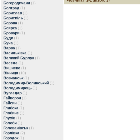
Результат:
1-1
(всього 1)
Богородичани
(1)
Болград
(1)
Борислав
(1)
Бориспіль
(1)
Борова
(1)
Боярка
(1)
Бровари
(1)
Буди
(1)
Буча
(1)
Варва
(1)
Васильківка
(1)
Великий Бурлук
(1)
Веселе
(1)
Вишневе
(1)
Вінниця
(10)
Вовчанськ
(1)
Володимир-Волинський
(1)
Володимирець
(1)
Вугледар
(1)
Гайворон
(1)
Гайсин
(1)
Глибока
(1)
Глобине
(1)
Глухів
(1)
Голоби
(1)
Голованівськ
(1)
Горлівка
(2)
Городок
(1)