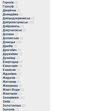
Горохів
(1)
Гурзуф
(1)
Дворічна
(1)
Демидівка
(1)
Дніпродзержинськ
(3)
Дніпропетровськ
(26)
Добромиль
(1)
Докучаєвськ
(2)
Долина
(2)
Долинська
(1)
Донецьк
(18)
Драбів
(2)
Дрогобич
(5)
Дружківка
(1)
Дунаївці
(1)
Енергодар
(4)
Євпаторія
(3)
Єнакієве
(1)
Жданівка
(1)
Жидачів
(1)
Житомир
(6)
Жмеринка
(2)
Жовті Води
(2)
Жовтневе
(1)
Запоріжжя
(11)
Зміїв
(1)
Золотоноша
(2)
Золочів
(1)