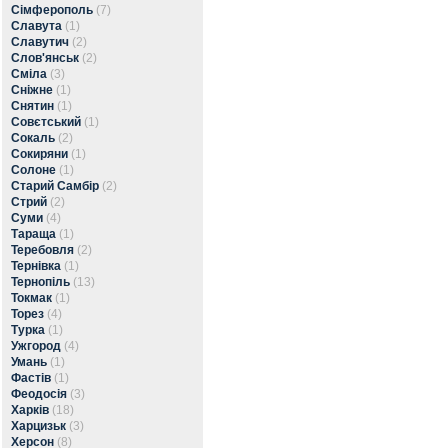
Сімферополь
(7)
Славута
(1)
Славутич
(2)
Слов'янськ
(2)
Сміла
(3)
Сніжне
(1)
Снятин
(1)
Совєтський
(1)
Сокаль
(2)
Сокиряни
(1)
Солоне
(1)
Старий Самбір
(2)
Стрий
(2)
Суми
(4)
Тараща
(1)
Теребовля
(2)
Тернівка
(1)
Тернопіль
(13)
Токмак
(1)
Торез
(4)
Турка
(1)
Ужгород
(4)
Умань
(1)
Фастів
(1)
Феодосія
(3)
Харків
(18)
Харцизьк
(3)
Херсон
(8)