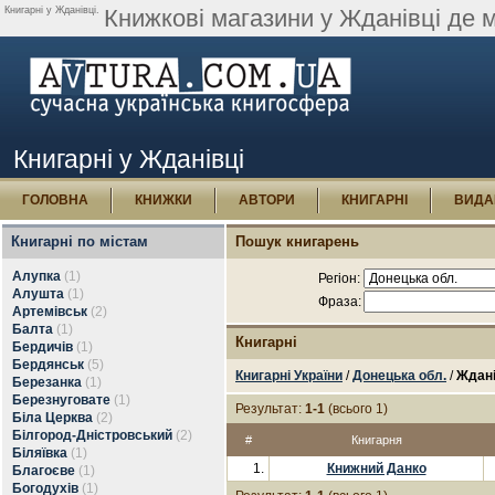
Книгарні у Жданівці.
Книжкові магазини у Жданівці де 
Книгарні у Жданівці
ГОЛОВНА
КНИЖКИ
АВТОРИ
КНИГАРНІ
ВИДА
Книгарні по містам
Пошук книгарень
Алупка
(1)
Регіон:
Алушта
(1)
Фраза:
Артемівськ
(2)
Балта
(1)
Книгарні
Бердичів
(1)
Бердянськ
(5)
Книгарні України
/
Донецька обл.
/
Ждані
Березанка
(1)
Березнуговате
(1)
Результат:
1-1
(всього 1)
Біла Церква
(2)
Білгород-Дністровський
(2)
#
Книгарня
Біляївка
(1)
1.
Книжний Данко
Благоєве
(1)
Богодухів
(1)