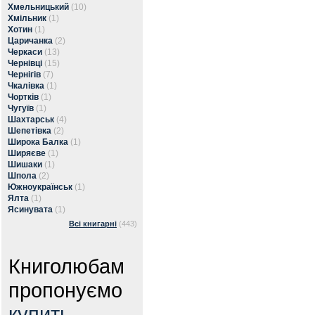
Хмельницький
(10)
Хмільник
(1)
Хотин
(1)
Царичанка
(2)
Черкаси
(13)
Чернівці
(15)
Чернігів
(7)
Чкалівка
(1)
Чортків
(1)
Чугуїв
(1)
Шахтарськ
(4)
Шепетівка
(2)
Широка Балка
(1)
Ширяєве
(1)
Шишаки
(1)
Шпола
(2)
Южноукраїнськ
(1)
Ялта
(1)
Ясинувата
(1)
Всі книгарні
(443)
Книголюбам
пропонуємо
купить