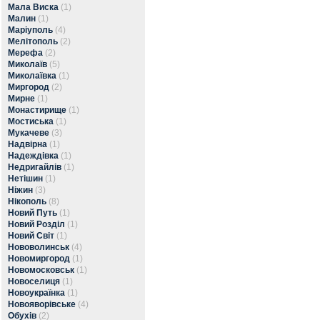
Мала Виска
(1)
Малин
(1)
Маріуполь
(4)
Мелітополь
(2)
Мерефа
(2)
Миколаїв
(5)
Миколаївка
(1)
Миргород
(2)
Мирне
(1)
Монастирище
(1)
Мостиська
(1)
Мукачеве
(3)
Надвірна
(1)
Надеждівка
(1)
Недригайлів
(1)
Нетішин
(1)
Ніжин
(3)
Нікополь
(8)
Новий Путь
(1)
Новий Розділ
(1)
Новий Світ
(1)
Нововолинськ
(4)
Новомиргород
(1)
Новомосковськ
(1)
Новоселиця
(1)
Новоукраїнка
(1)
Новояворівське
(4)
Обухів
(2)