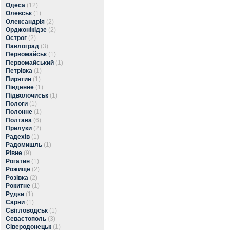
Одеса
(12)
Олевськ
(1)
Олександрія
(2)
Орджонікідзе
(2)
Острог
(2)
Павлоград
(3)
Первомайськ
(1)
Первомайський
(1)
Петрівка
(1)
Пирятин
(1)
Південне
(1)
Підволочиськ
(1)
Пологи
(1)
Полонне
(1)
Полтава
(6)
Прилуки
(2)
Радехів
(1)
Радомишль
(1)
Рівне
(9)
Рогатин
(1)
Рожище
(2)
Розівка
(2)
Рокитне
(1)
Рудки
(1)
Сарни
(1)
Світловодськ
(1)
Севастополь
(3)
Сіверодонецьк
(1)