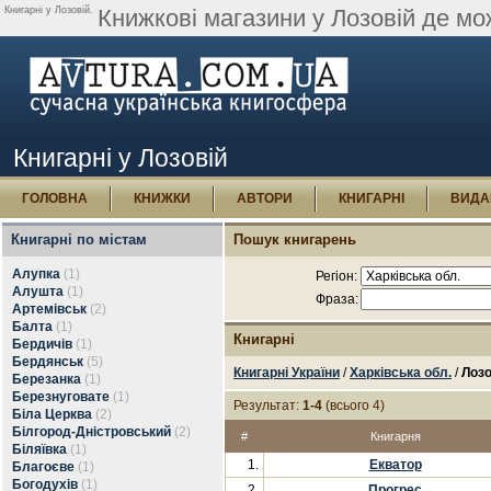
Книгарні у Лозовій.
Книжкові магазини у Лозовій де мо
Книгарні у Лозовій
ГОЛОВНА
КНИЖКИ
АВТОРИ
КНИГАРНІ
ВИДА
Книгарні по містам
Пошук книгарень
Алупка
(1)
Регіон:
Алушта
(1)
Фраза:
Артемівськ
(2)
Балта
(1)
Книгарні
Бердичів
(1)
Бердянськ
(5)
Книгарні України
/
Харківська обл.
/
Лоз
Березанка
(1)
Березнуговате
(1)
Результат:
1-4
(всього 4)
Біла Церква
(2)
Білгород-Дністровський
(2)
#
Книгарня
Біляївка
(1)
1.
Екватор
Благоєве
(1)
Богодухів
(1)
2.
Прогрес