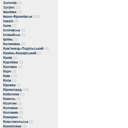
Золочів
(1)
Зугрес
(1)
Іванівка
(1)
Івано-Франківськ
(10)
Ізмаїл
(3)
Ізюм
(1)
Іллічівськ
(1)
Іловайськ
(1)
Ірпінь
(1)
Калинівка
(2)
Кам'янець-Подільський
(4)
Камінь-Каширський
(1)
Канів
(1)
Карлівка
(1)
Каховка
(1)
Керч
(3)
Київ
(73)
Кілія
(1)
Кіровка
(1)
Кіровоград
(16)
Кобеляки
(1)
Ковель
(3)
Козятин
(1)
Коломак
(1)
Коломия
(3)
Комарно
(1)
Комсомольськ
(2)
Конопляне
(1)