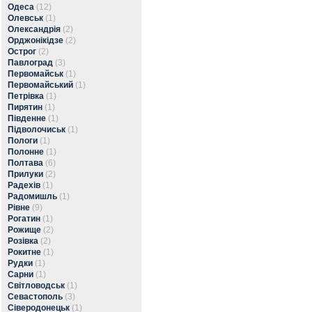
Одеса
(12)
Олевськ
(1)
Олександрія
(2)
Орджонікідзе
(2)
Острог
(2)
Павлоград
(3)
Первомайськ
(1)
Первомайський
(1)
Петрівка
(1)
Пирятин
(1)
Південне
(1)
Підволочиськ
(1)
Пологи
(1)
Полонне
(1)
Полтава
(6)
Прилуки
(2)
Радехів
(1)
Радомишль
(1)
Рівне
(9)
Рогатин
(1)
Рожище
(2)
Розівка
(2)
Рокитне
(1)
Рудки
(1)
Сарни
(1)
Світловодськ
(1)
Севастополь
(3)
Сіверодонецьк
(1)