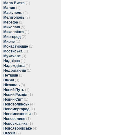
Мала Виска
(1)
Малин
(1)
Маріуполь
(4)
Мелітополь
(2)
Мерефа
(2)
Миколаїв
(5)
Миколаївка
(1)
Миргород
(2)
Мирне
(1)
Монастирище
(1)
Мостиська
(1)
Мукачеве
(3)
Надвірна
(1)
Надеждівка
(1)
Недригайлів
(1)
Нетішин
(1)
Ніжин
(3)
Нікополь
(8)
Новий Путь
(1)
Новий Розділ
(1)
Новий Світ
(1)
Нововолинськ
(4)
Новомиргород
(1)
Новомосковськ
(1)
Новоселиця
(1)
Новоукраїнка
(1)
Новояворівське
(4)
Обухів
(2)