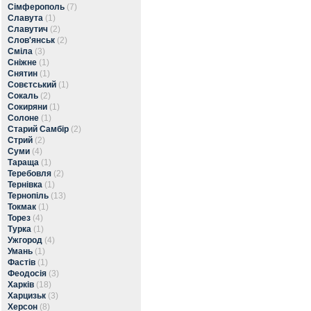
Сімферополь
(7)
Славута
(1)
Славутич
(2)
Слов'янськ
(2)
Сміла
(3)
Сніжне
(1)
Снятин
(1)
Совєтський
(1)
Сокаль
(2)
Сокиряни
(1)
Солоне
(1)
Старий Самбір
(2)
Стрий
(2)
Суми
(4)
Тараща
(1)
Теребовля
(2)
Тернівка
(1)
Тернопіль
(13)
Токмак
(1)
Торез
(4)
Турка
(1)
Ужгород
(4)
Умань
(1)
Фастів
(1)
Феодосія
(3)
Харків
(18)
Харцизьк
(3)
Херсон
(8)