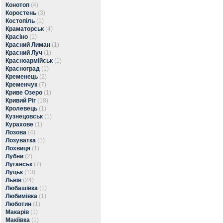
Конотоп
(4)
Коростень
(3)
Костопіль
(1)
Краматорськ
(4)
Красіно
(1)
Красний Лиман
(1)
Красний Луч
(1)
Красноармійськ
(1)
Красноград
(1)
Кременець
(2)
Кременчук
(7)
Криве Озеро
(1)
Кривий Ріг
(18)
Кролевець
(1)
Кузнецовськ
(1)
Курахове
(1)
Лозова
(4)
Лозуватка
(1)
Лохвиця
(1)
Лубни
(2)
Луганськ
(7)
Луцьк
(13)
Львів
(24)
Любашівка
(1)
Любимівка
(1)
Люботин
(1)
Макарів
(1)
Макіївка
(1)