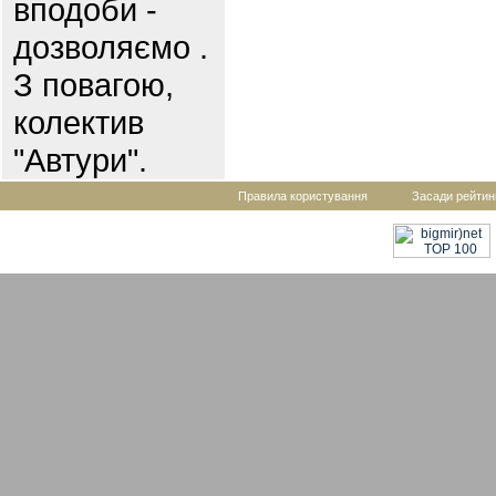
вподоби -
дозволяємо .
З повагою,
колектив
"Автури".
Правила користування
Засади рейтин