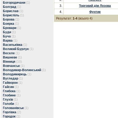
Богородичани
(1)
3.
Торговий дім Лозова
Болград
(1)
Борислав
(1)
4.
Фунтик
Бориспіль
(1)
Результат:
1-4
(всього 4)
Борова
(1)
Боярка
(1)
Бровари
(1)
Буди
(1)
Буча
(1)
Варва
(1)
Васильківка
(1)
Великий Бурлук
(1)
Веселе
(1)
Вишневе
(1)
Вінниця
(10)
Вовчанськ
(1)
Володимир-Волинський
(1)
Володимирець
(1)
Вугледар
(1)
Гайворон
(1)
Гайсин
(1)
Глибока
(1)
Глобине
(1)
Глухів
(1)
Голоби
(1)
Голованівськ
(1)
Горлівка
(2)
Городок
(1)