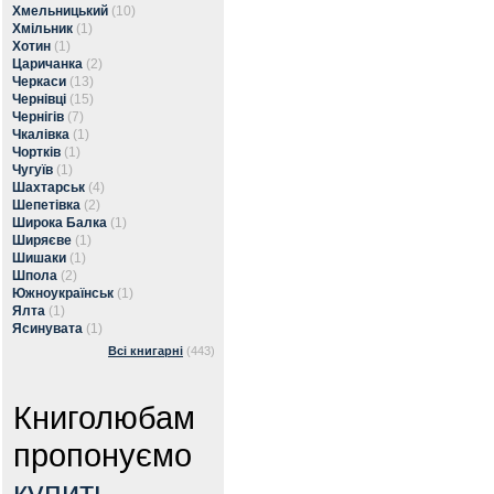
Хмельницький
(10)
Хмільник
(1)
Хотин
(1)
Царичанка
(2)
Черкаси
(13)
Чернівці
(15)
Чернігів
(7)
Чкалівка
(1)
Чортків
(1)
Чугуїв
(1)
Шахтарськ
(4)
Шепетівка
(2)
Широка Балка
(1)
Ширяєве
(1)
Шишаки
(1)
Шпола
(2)
Южноукраїнськ
(1)
Ялта
(1)
Ясинувата
(1)
Всі книгарні
(443)
Книголюбам
пропонуємо
купить