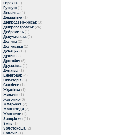
Горохів
(1)
Гурзуф
(1)
Дворічна
(1)
Демидівка
(1)
Дніпродзержинськ
(3)
Дніпропетровськ
(26)
Добромиль
(1)
Докучаєвськ
(2)
Долина
(2)
Долинська
(1)
Донецьк
(18)
Драбів
(2)
Дрогобич
(5)
Дружківка
(1)
Дунаївці
(1)
Енергодар
(4)
Євпаторія
(3)
Єнакієве
(1)
Жданівка
(1)
Жидачів
(1)
Житомир
(6)
Жмеринка
(2)
Жовті Води
(2)
Жовтневе
(1)
Запоріжжя
(11)
Зміїв
(1)
Золотоноша
(2)
Золочів
(1)