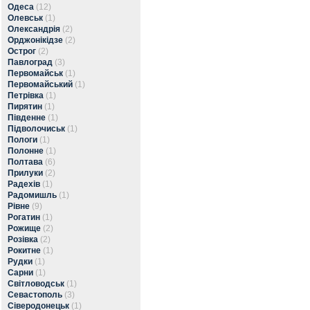
Одеса
(12)
Олевськ
(1)
Олександрія
(2)
Орджонікідзе
(2)
Острог
(2)
Павлоград
(3)
Первомайськ
(1)
Первомайський
(1)
Петрівка
(1)
Пирятин
(1)
Південне
(1)
Підволочиськ
(1)
Пологи
(1)
Полонне
(1)
Полтава
(6)
Прилуки
(2)
Радехів
(1)
Радомишль
(1)
Рівне
(9)
Рогатин
(1)
Рожище
(2)
Розівка
(2)
Рокитне
(1)
Рудки
(1)
Сарни
(1)
Світловодськ
(1)
Севастополь
(3)
Сіверодонецьк
(1)