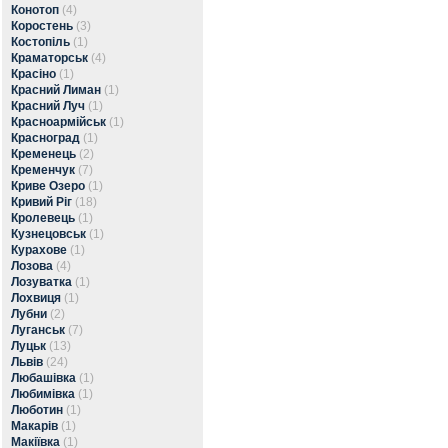
Конотоп
(4)
Коростень
(3)
Костопіль
(1)
Краматорськ
(4)
Красіно
(1)
Красний Лиман
(1)
Красний Луч
(1)
Красноармійськ
(1)
Красноград
(1)
Кременець
(2)
Кременчук
(7)
Криве Озеро
(1)
Кривий Ріг
(18)
Кролевець
(1)
Кузнецовськ
(1)
Курахове
(1)
Лозова
(4)
Лозуватка
(1)
Лохвиця
(1)
Лубни
(2)
Луганськ
(7)
Луцьк
(13)
Львів
(24)
Любашівка
(1)
Любимівка
(1)
Люботин
(1)
Макарів
(1)
Макіївка
(1)