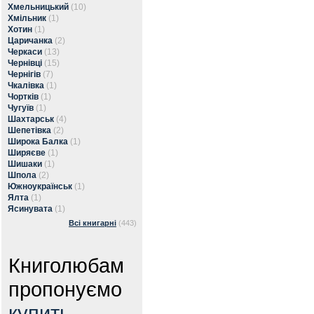
Хмельницький
(10)
Хмільник
(1)
Хотин
(1)
Царичанка
(2)
Черкаси
(13)
Чернівці
(15)
Чернігів
(7)
Чкалівка
(1)
Чортків
(1)
Чугуїв
(1)
Шахтарськ
(4)
Шепетівка
(2)
Широка Балка
(1)
Ширяєве
(1)
Шишаки
(1)
Шпола
(2)
Южноукраїнськ
(1)
Ялта
(1)
Ясинувата
(1)
Всі книгарні
(443)
Книголюбам
пропонуємо
купить