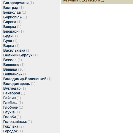
Результат:
1-1
(всього 1)
Богородичани
(1)
Болград
(1)
Борислав
(1)
Бориспіль
(1)
Борова
(1)
Боярка
(1)
Бровари
(1)
Буди
(1)
Буча
(1)
Варва
(1)
Васильківка
(1)
Великий Бурлук
(1)
Веселе
(1)
Вишневе
(1)
Вінниця
(10)
Вовчанськ
(1)
Володимир-Волинський
(1)
Володимирець
(1)
Вугледар
(1)
Гайворон
(1)
Гайсин
(1)
Глибока
(1)
Глобине
(1)
Глухів
(1)
Голоби
(1)
Голованівськ
(1)
Горлівка
(2)
Городок
(1)