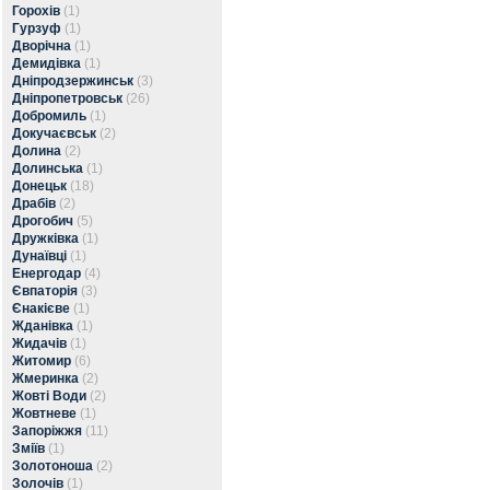
Горохів
(1)
Гурзуф
(1)
Дворічна
(1)
Демидівка
(1)
Дніпродзержинськ
(3)
Дніпропетровськ
(26)
Добромиль
(1)
Докучаєвськ
(2)
Долина
(2)
Долинська
(1)
Донецьк
(18)
Драбів
(2)
Дрогобич
(5)
Дружківка
(1)
Дунаївці
(1)
Енергодар
(4)
Євпаторія
(3)
Єнакієве
(1)
Жданівка
(1)
Жидачів
(1)
Житомир
(6)
Жмеринка
(2)
Жовті Води
(2)
Жовтневе
(1)
Запоріжжя
(11)
Зміїв
(1)
Золотоноша
(2)
Золочів
(1)