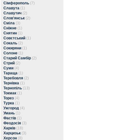
Сімферополь
(7)
Славута
(1)
Славутич
(2)
Слов'янськ
(2)
Сміла
(3)
Сніжне
(1)
Снятин
(1)
Совєтський
(1)
Сокаль
(2)
Сокиряни
(1)
Солоне
(1)
Старий Самбір
(2)
Стрий
(2)
Суми
(4)
Тараща
(1)
Теребовля
(2)
Тернівка
(1)
Тернопіль
(13)
Токмак
(1)
Торез
(4)
Турка
(1)
Ужгород
(4)
Умань
(1)
Фастів
(1)
Феодосія
(3)
Харків
(18)
Харцизьк
(3)
Херсон
(8)