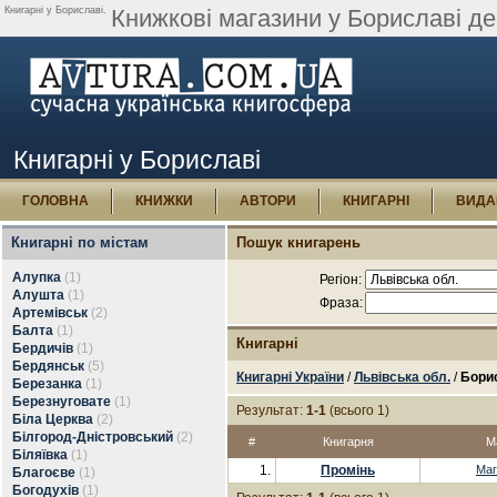
Книгарні у Бориславі.
Книжкові магазини у Бориславі де
Книгарні у Бориславі
ГОЛОВНА
КНИЖКИ
АВТОРИ
КНИГАРНІ
ВИДА
Книгарні по містам
Пошук книгарень
Алупка
(1)
Регіон:
Алушта
(1)
Фраза:
Артемівськ
(2)
Балта
(1)
Книгарні
Бердичів
(1)
Бердянськ
(5)
Книгарні України
/
Львівська обл.
/
Бори
Березанка
(1)
Березнуговате
(1)
Результат:
1-1
(всього 1)
Біла Церква
(2)
Білгород-Дністровський
(2)
#
Книгарня
М
Біляївка
(1)
1.
Промінь
Маг
Благоєве
(1)
Богодухів
(1)