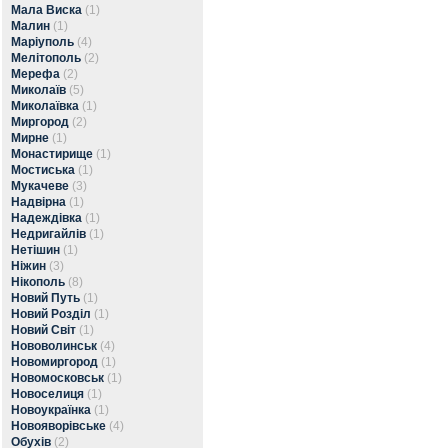
Мала Виска
(1)
Малин
(1)
Маріуполь
(4)
Мелітополь
(2)
Мерефа
(2)
Миколаїв
(5)
Миколаївка
(1)
Миргород
(2)
Мирне
(1)
Монастирище
(1)
Мостиська
(1)
Мукачеве
(3)
Надвірна
(1)
Надеждівка
(1)
Недригайлів
(1)
Нетішин
(1)
Ніжин
(3)
Нікополь
(8)
Новий Путь
(1)
Новий Розділ
(1)
Новий Світ
(1)
Нововолинськ
(4)
Новомиргород
(1)
Новомосковськ
(1)
Новоселиця
(1)
Новоукраїнка
(1)
Новояворівське
(4)
Обухів
(2)