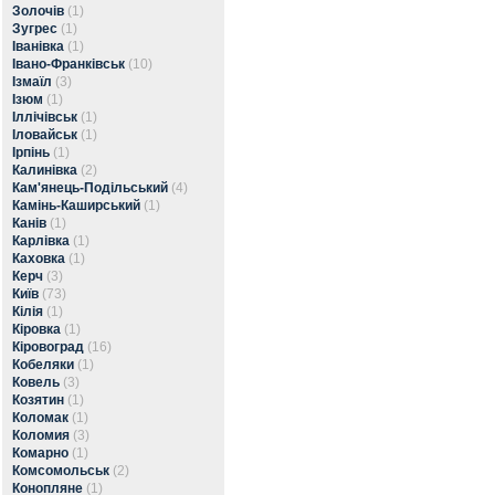
Золочів
(1)
Зугрес
(1)
Іванівка
(1)
Івано-Франківськ
(10)
Ізмаїл
(3)
Ізюм
(1)
Іллічівськ
(1)
Іловайськ
(1)
Ірпінь
(1)
Калинівка
(2)
Кам'янець-Подільський
(4)
Камінь-Каширський
(1)
Канів
(1)
Карлівка
(1)
Каховка
(1)
Керч
(3)
Київ
(73)
Кілія
(1)
Кіровка
(1)
Кіровоград
(16)
Кобеляки
(1)
Ковель
(3)
Козятин
(1)
Коломак
(1)
Коломия
(3)
Комарно
(1)
Комсомольськ
(2)
Конопляне
(1)