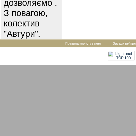
дозволяємо .
З повагою,
колектив
"Автури".
Правила користування
Засади рейтин