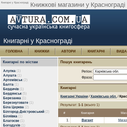
Книгарні у Краснограді.
Книжкові магазини у Краснограді
Книгарні у Краснограді
ГОЛОВНА
КНИЖКИ
АВТОРИ
КНИГАРНІ
ВИДА
Книгарні по містам
Пошук книгарень
Алупка
(1)
Регіон:
Алушта
(1)
Фраза:
Артемівськ
(2)
Балта
(1)
Книгарні
Бердичів
(1)
Бердянськ
(5)
Книгарні України
/
Харківська обл.
/
Кра
Березанка
(1)
Березнуговате
(1)
Результат:
1-1
(всього 1)
Біла Церква
(2)
Білгород-Дністровський
(2)
#
Книгарня
Маг
Біляївка
(1)
1.
Вагант
Магаз
Благоєве
(1)
Богодухів
(1)