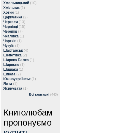
Хмельницький
(10)
Хмільник
(1)
Хотин
(1)
Царичанка
(2)
Черкаси
(13)
Чернівці
(15)
Чернігів
(7)
Чкалівка
(1)
Чортків
(1)
Чугуїв
(1)
Шахтарськ
(4)
Шепетівка
(2)
Широка Балка
(1)
Ширяєве
(1)
Шишаки
(1)
Шпола
(2)
Южноукраїнськ
(1)
Ялта
(1)
Ясинувата
(1)
Всі книгарні
(443)
Книголюбам
пропонуємо
купить