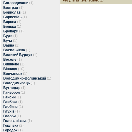
Результат:
1-1
(всього 1)
Богородичани
(1)
Болград
(1)
Борислав
(1)
Бориспіль
(1)
Борова
(1)
Боярка
(1)
Бровари
(1)
Буди
(1)
Буча
(1)
Варва
(1)
Васильківка
(1)
Великий Бурлук
(1)
Веселе
(1)
Вишневе
(1)
Вінниця
(10)
Вовчанськ
(1)
Володимир-Волинський
(1)
Володимирець
(1)
Вугледар
(1)
Гайворон
(1)
Гайсин
(1)
Глибока
(1)
Глобине
(1)
Глухів
(1)
Голоби
(1)
Голованівськ
(1)
Горлівка
(2)
Городок
(1)