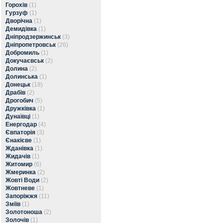
Горохів
(1)
Гурзуф
(1)
Дворічна
(1)
Демидівка
(1)
Дніпродзержинськ
(3)
Дніпропетровськ
(26)
Добромиль
(1)
Докучаєвськ
(2)
Долина
(2)
Долинська
(1)
Донецьк
(18)
Драбів
(2)
Дрогобич
(5)
Дружківка
(1)
Дунаївці
(1)
Енергодар
(4)
Євпаторія
(3)
Єнакієве
(1)
Жданівка
(1)
Жидачів
(1)
Житомир
(6)
Жмеринка
(2)
Жовті Води
(2)
Жовтневе
(1)
Запоріжжя
(11)
Зміїв
(1)
Золотоноша
(2)
Золочів
(1)