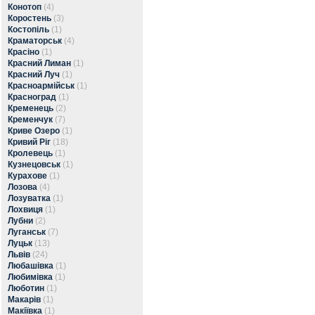
Конотоп
(4)
Коростень
(3)
Костопіль
(1)
Краматорськ
(4)
Красіно
(1)
Красний Лиман
(1)
Красний Луч
(1)
Красноармійськ
(1)
Красноград
(1)
Кременець
(2)
Кременчук
(7)
Криве Озеро
(1)
Кривий Ріг
(18)
Кролевець
(1)
Кузнецовськ
(1)
Курахове
(1)
Лозова
(4)
Лозуватка
(1)
Лохвиця
(1)
Лубни
(2)
Луганськ
(7)
Луцьк
(13)
Львів
(24)
Любашівка
(1)
Любимівка
(1)
Люботин
(1)
Макарів
(1)
Макіївка
(1)