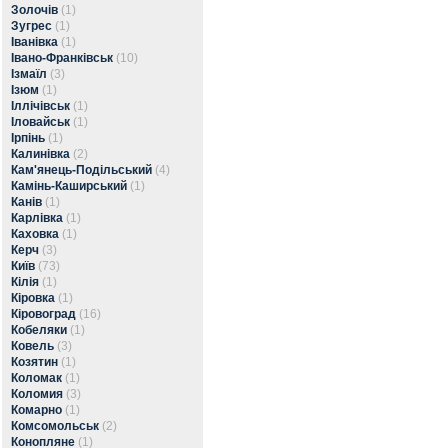
Золочів
(1)
Зугрес
(1)
Іванівка
(1)
Івано-Франківськ
(10)
Ізмаїл
(3)
Ізюм
(1)
Іллічівськ
(1)
Іловайськ
(1)
Ірпінь
(1)
Калинівка
(2)
Кам'янець-Подільський
(4)
Камінь-Каширський
(1)
Канів
(1)
Карлівка
(1)
Каховка
(1)
Керч
(3)
Київ
(73)
Кілія
(1)
Кіровка
(1)
Кіровоград
(16)
Кобеляки
(1)
Ковель
(3)
Козятин
(1)
Коломак
(1)
Коломия
(3)
Комарно
(1)
Комсомольськ
(2)
Конопляне
(1)