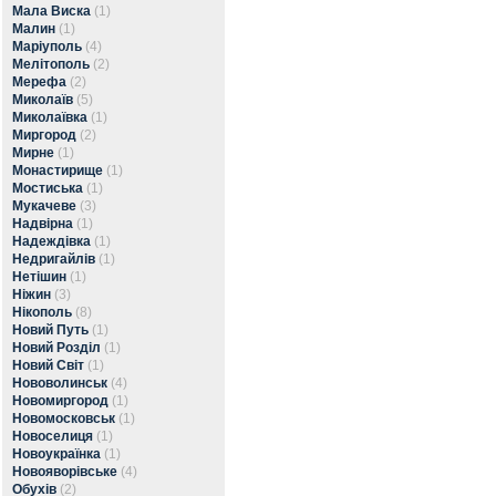
Мала Виска
(1)
Малин
(1)
Маріуполь
(4)
Мелітополь
(2)
Мерефа
(2)
Миколаїв
(5)
Миколаївка
(1)
Миргород
(2)
Мирне
(1)
Монастирище
(1)
Мостиська
(1)
Мукачеве
(3)
Надвірна
(1)
Надеждівка
(1)
Недригайлів
(1)
Нетішин
(1)
Ніжин
(3)
Нікополь
(8)
Новий Путь
(1)
Новий Розділ
(1)
Новий Світ
(1)
Нововолинськ
(4)
Новомиргород
(1)
Новомосковськ
(1)
Новоселиця
(1)
Новоукраїнка
(1)
Новояворівське
(4)
Обухів
(2)