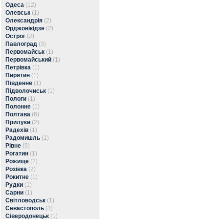
Одеса
(12)
Олевськ
(1)
Олександрія
(2)
Орджонікідзе
(2)
Острог
(2)
Павлоград
(3)
Первомайськ
(1)
Первомайський
(1)
Петрівка
(1)
Пирятин
(1)
Південне
(1)
Підволочиськ
(1)
Пологи
(1)
Полонне
(1)
Полтава
(6)
Прилуки
(2)
Радехів
(1)
Радомишль
(1)
Рівне
(9)
Рогатин
(1)
Рожище
(2)
Розівка
(2)
Рокитне
(1)
Рудки
(1)
Сарни
(1)
Світловодськ
(1)
Севастополь
(3)
Сіверодонецьк
(1)