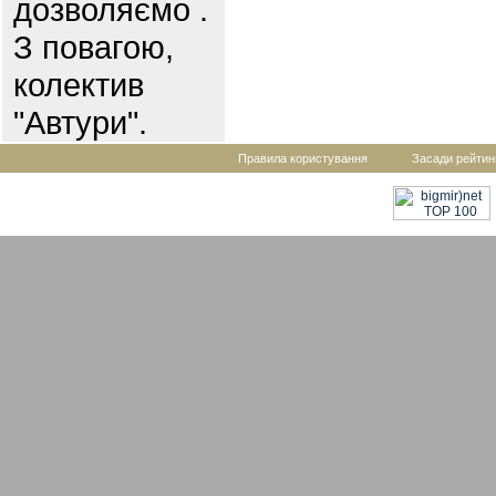
дозволяємо .
З повагою,
колектив
"Автури".
Правила користування
Засади рейтин