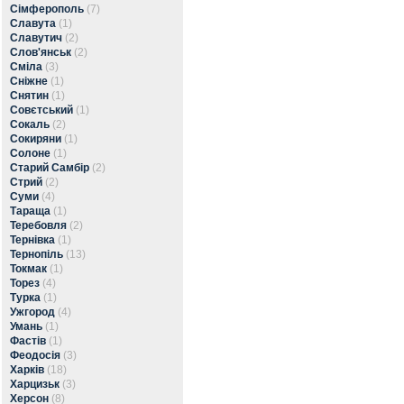
Сімферополь
(7)
Славута
(1)
Славутич
(2)
Слов'янськ
(2)
Сміла
(3)
Сніжне
(1)
Снятин
(1)
Совєтський
(1)
Сокаль
(2)
Сокиряни
(1)
Солоне
(1)
Старий Самбір
(2)
Стрий
(2)
Суми
(4)
Тараща
(1)
Теребовля
(2)
Тернівка
(1)
Тернопіль
(13)
Токмак
(1)
Торез
(4)
Турка
(1)
Ужгород
(4)
Умань
(1)
Фастів
(1)
Феодосія
(3)
Харків
(18)
Харцизьк
(3)
Херсон
(8)