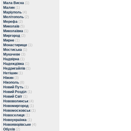
Мала Виска
(1)
Малин
(1)
Маріуполь
(4)
Мелітополь
(2)
Мерефа
(2)
Миколаїв
(5)
Миколаївка
(1)
Миргород
(2)
Мирне
(1)
Монастирище
(1)
Мостиська
(1)
Мукачеве
(3)
Надвірна
(1)
Надеждівка
(1)
Недригайлів
(1)
Нетішин
(1)
Ніжин
(3)
Нікополь
(8)
Новий Путь
(1)
Новий Розділ
(1)
Новий Світ
(1)
Нововолинськ
(4)
Новомиргород
(1)
Новомосковськ
(1)
Новоселиця
(1)
Новоукраїнка
(1)
Новояворівське
(4)
Обухів
(2)