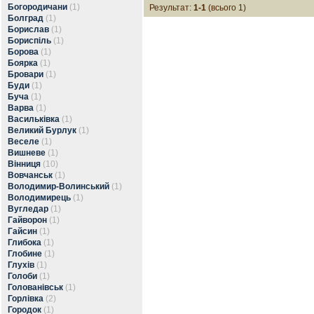
Богородичани
(1)
Результат:
1-1
(всього 1)
Болград
(1)
Борислав
(1)
Бориспіль
(1)
Борова
(1)
Боярка
(1)
Бровари
(1)
Буди
(1)
Буча
(1)
Варва
(1)
Васильківка
(1)
Великий Бурлук
(1)
Веселе
(1)
Вишневе
(1)
Вінниця
(10)
Вовчанськ
(1)
Володимир-Волинський
(1)
Володимирець
(1)
Вугледар
(1)
Гайворон
(1)
Гайсин
(1)
Глибока
(1)
Глобине
(1)
Глухів
(1)
Голоби
(1)
Голованівськ
(1)
Горлівка
(2)
Городок
(1)