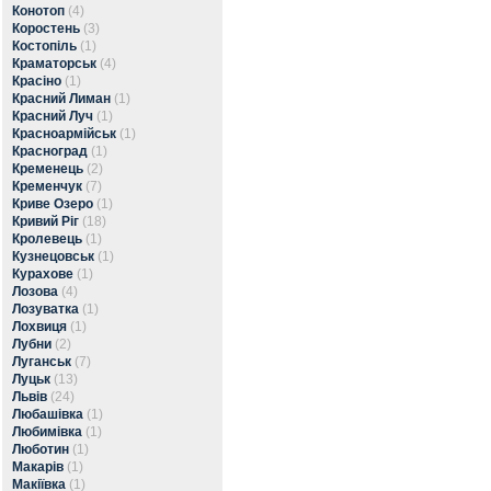
Конотоп
(4)
Коростень
(3)
Костопіль
(1)
Краматорськ
(4)
Красіно
(1)
Красний Лиман
(1)
Красний Луч
(1)
Красноармійськ
(1)
Красноград
(1)
Кременець
(2)
Кременчук
(7)
Криве Озеро
(1)
Кривий Ріг
(18)
Кролевець
(1)
Кузнецовськ
(1)
Курахове
(1)
Лозова
(4)
Лозуватка
(1)
Лохвиця
(1)
Лубни
(2)
Луганськ
(7)
Луцьк
(13)
Львів
(24)
Любашівка
(1)
Любимівка
(1)
Люботин
(1)
Макарів
(1)
Макіївка
(1)