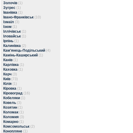
Золочів
(1)
Зугрес
(1)
Іванівка
(1)
Івано-Франківськ
(10)
Ізмаїл
(3)
Ізюм
(1)
Іллічівськ
(1)
Іловайськ
(1)
Ірпінь
(1)
Калинівка
(2)
Кам'янець-Подільський
(4)
Камінь-Каширський
(1)
Канів
(1)
Карлівка
(1)
Каховка
(1)
Керч
(3)
Київ
(73)
Кілія
(1)
Кіровка
(1)
Кіровоград
(16)
Кобеляки
(1)
Ковель
(3)
Козятин
(1)
Коломак
(1)
Коломия
(3)
Комарно
(1)
Комсомольськ
(2)
Конопляне
(1)