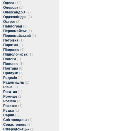
Одеса
(12)
Олевськ
(1)
Олександрія
(2)
Орджонікідзе
(2)
Острог
(2)
Павлоград
(3)
Первомайськ
(1)
Первомайський
(1)
Петрівка
(1)
Пирятин
(1)
Південне
(1)
Підволочиськ
(1)
Пологи
(1)
Полонне
(1)
Полтава
(6)
Прилуки
(2)
Радехів
(1)
Радомишль
(1)
Рівне
(9)
Рогатин
(1)
Рожище
(2)
Розівка
(2)
Рокитне
(1)
Рудки
(1)
Сарни
(1)
Світловодськ
(1)
Севастополь
(3)
Сіверодонецьк
(1)