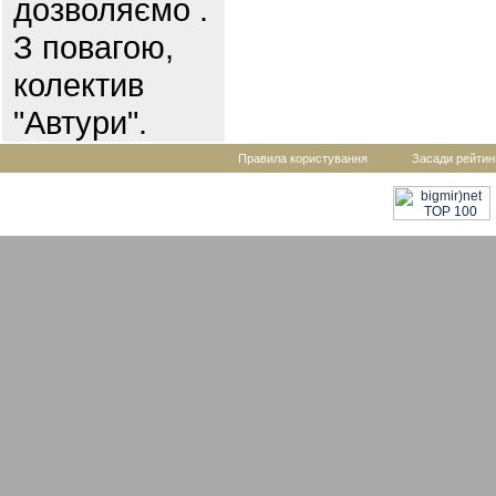
дозволяємо .
З повагою,
колектив
"Автури".
Правила користування
Засади рейтин