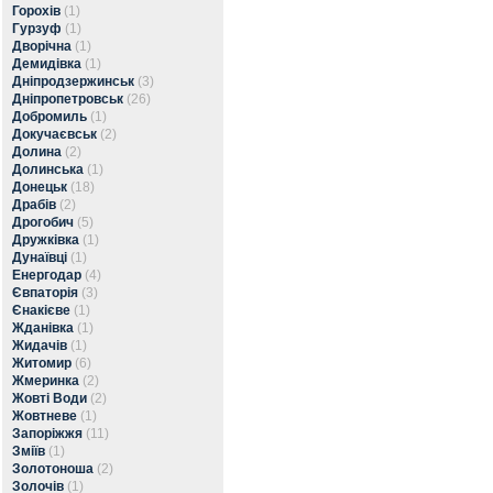
Горохів
(1)
Гурзуф
(1)
Дворічна
(1)
Демидівка
(1)
Дніпродзержинськ
(3)
Дніпропетровськ
(26)
Добромиль
(1)
Докучаєвськ
(2)
Долина
(2)
Долинська
(1)
Донецьк
(18)
Драбів
(2)
Дрогобич
(5)
Дружківка
(1)
Дунаївці
(1)
Енергодар
(4)
Євпаторія
(3)
Єнакієве
(1)
Жданівка
(1)
Жидачів
(1)
Житомир
(6)
Жмеринка
(2)
Жовті Води
(2)
Жовтневе
(1)
Запоріжжя
(11)
Зміїв
(1)
Золотоноша
(2)
Золочів
(1)