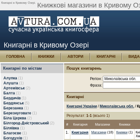
Книгарні в Кривому Озері.
Книжкові магазини в Кривому Оз
Книгарні в Кривому Озері
ГОЛОВНА
КНИЖКИ
АВТОРИ
КНИГАРНІ
ВИДА
Книгарні по містам
Пошук книгарень
Алупка
(1)
Регіон:
Алушта
(1)
Фраза:
Артемівськ
(2)
Балта
(1)
Книгарні
Бердичів
(1)
Бердянськ
(5)
Книгарні України
/
Миколаївська обл.
/
К
Березанка
(1)
Березнуговате
(1)
Результат:
1-1
(всього 1)
Біла Церква
(2)
Білгород-Дністровський
(2)
#
Книгарня
Магазини
Книжки
Біляївка
(1)
1.
Книгарня
Магазини
(18)
Книжки
(1)
Ки
Благоєве
(1)
Хм
Богодухів
(1)