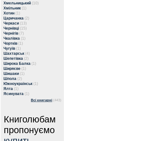
Хмельницький
(10)
Хмільник
(1)
Хотин
(1)
Царичанка
(2)
Черкаси
(13)
Чернівці
(15)
Чернігів
(7)
Чкалівка
(1)
Чортків
(1)
Чугуїв
(1)
Шахтарськ
(4)
Шепетівка
(2)
Широка Балка
(1)
Ширяєве
(1)
Шишаки
(1)
Шпола
(2)
Южноукраїнськ
(1)
Ялта
(1)
Ясинувата
(1)
Всі книгарні
(443)
Книголюбам
пропонуємо
купить