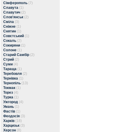
Сімферополь
(7)
Славута
(1)
Славутич
(2)
Слов'янськ
(2)
Сміла
(3)
Сніжне
(1)
Снятин
(1)
Совєтський
(1)
Сокаль
(2)
Сокиряни
(1)
Солоне
(1)
Старий Самбір
(2)
Стрий
(2)
Суми
(4)
Тараща
(1)
Теребовля
(2)
Тернівка
(1)
Тернопіль
(13)
Токмак
(1)
Торез
(4)
Турка
(1)
Ужгород
(4)
Умань
(1)
Фастів
(1)
Феодосія
(3)
Харків
(18)
Харцизьк
(3)
Херсон
(8)