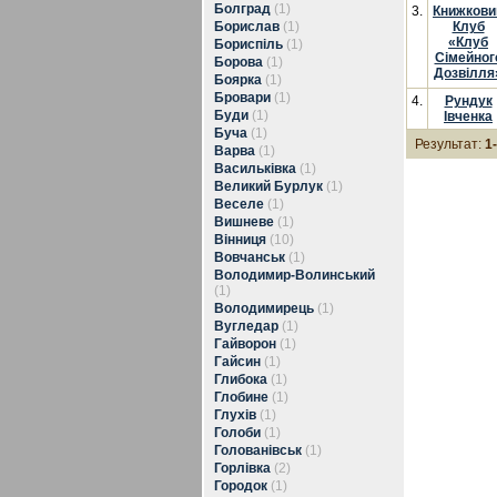
Болград
(1)
3.
Книжкови
Борислав
(1)
Клуб
«Клуб
Бориспіль
(1)
Сімейног
Борова
(1)
Дозвілля
Боярка
(1)
Бровари
(1)
4.
Рундук
Буди
(1)
Івченка
Буча
(1)
Результат:
1
Варва
(1)
Васильківка
(1)
Великий Бурлук
(1)
Веселе
(1)
Вишневе
(1)
Вінниця
(10)
Вовчанськ
(1)
Володимир-Волинський
(1)
Володимирець
(1)
Вугледар
(1)
Гайворон
(1)
Гайсин
(1)
Глибока
(1)
Глобине
(1)
Глухів
(1)
Голоби
(1)
Голованівськ
(1)
Горлівка
(2)
Городок
(1)