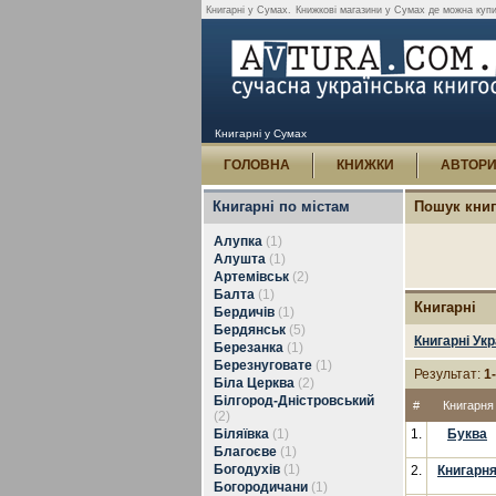
Книгарні у Сумах.
Книжкові магазини у Сумах де можна купи
Книгарні у Сумах
ГОЛОВНА
КНИЖКИ
АВТОР
Книгарні по містам
Пошук кни
Алупка
(1)
Алушта
(1)
Артемівськ
(2)
Балта
(1)
Книгарні
Бердичів
(1)
Бердянськ
(5)
Книгарні Укр
Березанка
(1)
Березнуговате
(1)
Результат:
1
Біла Церква
(2)
Білгород-Дністровський
#
Книгарня
(2)
Біляївка
(1)
1.
Буква
Благоєве
(1)
Богодухів
(1)
2.
Книгарн
Богородичани
(1)