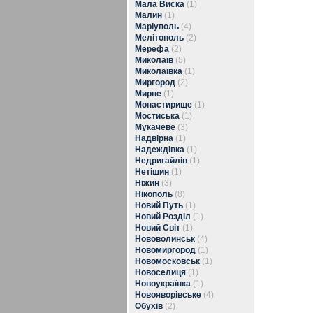
Мала Виска
(1)
Малин
(1)
Маріуполь
(4)
Мелітополь
(2)
Мерефа
(2)
Миколаїв
(5)
Миколаївка
(1)
Миргород
(2)
Мирне
(1)
Монастирище
(1)
Мостиська
(1)
Мукачеве
(3)
Надвірна
(1)
Надеждівка
(1)
Недригайлів
(1)
Нетішин
(1)
Ніжин
(3)
Нікополь
(8)
Новий Путь
(1)
Новий Розділ
(1)
Новий Світ
(1)
Нововолинськ
(4)
Новомиргород
(1)
Новомосковськ
(1)
Новоселиця
(1)
Новоукраїнка
(1)
Новояворівське
(4)
Обухів
(2)