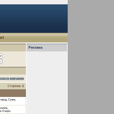
УНТ
Реклама
одати книгарню
Сторінка:
1
ргород, Суми,
нопіль,
ве Озеро