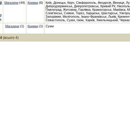
й
Магазини
(44)
Книжки
(6)
Київ, Донецьк, Керч, Сімферополь, Феодосія, Вінниця, Лу
Дніпродзержинськ, Дніпропетровськ, Кривий Ріг, Нікопол
Павлоград, Житомир, Горлівка, Краматорськ, Макіївка, М
Слов'янськ, Сніжне, Торез, Харцизьк, Шахтарськ, Ужгоро
о
Запоріжжя, Мелітополь, Івано-Франківськ, Львів, Кременч
»
Севастополь, Суми, Ізюм, Харків, Хмельницький, Черкаси
Магазини
(1)
Книжки
(1)
Суми
-4
(всього 4)