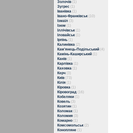
Золочів
(1)
Зугрес
(1)
Іванівка
(1)
Івано-Франківськ
(10)
Ізмаїл
(3)
Ізюм
(1)
Іллічівськ
(1)
Іловайськ
(1)
Ірпінь
(1)
Калинівка
(2)
Кам'янець-Подільський
(4)
Камінь-Каширський
(1)
Канів
(1)
Карлівка
(1)
Каховка
(1)
Керч
(3)
Київ
(73)
Кілія
(1)
Кіровка
(1)
Кіровоград
(16)
Кобеляки
(1)
Ковель
(3)
Козятин
(1)
Коломак
(1)
Коломия
(3)
Комарно
(1)
Комсомольськ
(2)
Конопляне
(1)