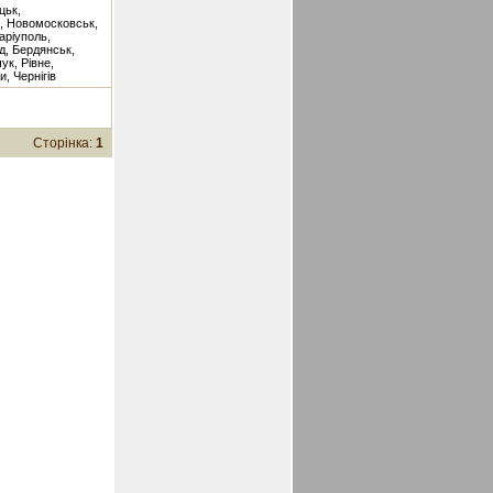
цьк,
ь, Новомосковськ,
аріуполь,
д, Бердянськ,
ук, Рівне,
, Чернігів
Сторінка:
1