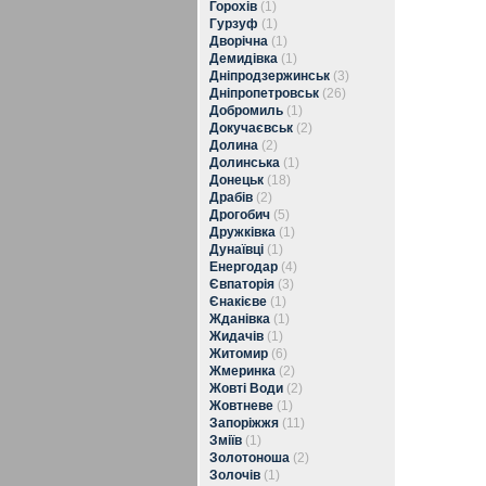
Горохів
(1)
Гурзуф
(1)
Дворічна
(1)
Демидівка
(1)
Дніпродзержинськ
(3)
Дніпропетровськ
(26)
Добромиль
(1)
Докучаєвськ
(2)
Долина
(2)
Долинська
(1)
Донецьк
(18)
Драбів
(2)
Дрогобич
(5)
Дружківка
(1)
Дунаївці
(1)
Енергодар
(4)
Євпаторія
(3)
Єнакієве
(1)
Жданівка
(1)
Жидачів
(1)
Житомир
(6)
Жмеринка
(2)
Жовті Води
(2)
Жовтневе
(1)
Запоріжжя
(11)
Зміїв
(1)
Золотоноша
(2)
Золочів
(1)