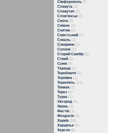
Сімферополь
(7)
Славута
(1)
Славутич
(2)
Слов'янськ
(2)
Сміла
(3)
Сніжне
(1)
Снятин
(1)
Совєтський
(1)
Сокаль
(2)
Сокиряни
(1)
Солоне
(1)
Старий Самбір
(2)
Стрий
(2)
Суми
(4)
Тараща
(1)
Теребовля
(2)
Тернівка
(1)
Тернопіль
(13)
Токмак
(1)
Торез
(4)
Турка
(1)
Ужгород
(4)
Умань
(1)
Фастів
(1)
Феодосія
(3)
Харків
(18)
Харцизьк
(3)
Херсон
(8)