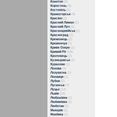
Конотоп
(4)
Коростень
(3)
Костопіль
(1)
Краматорськ
(4)
Красіно
(1)
Красний Лиман
(1)
Красний Луч
(1)
Красноармійськ
(1)
Красноград
(1)
Кременець
(2)
Кременчук
(7)
Криве Озеро
(1)
Кривий Ріг
(18)
Кролевець
(1)
Кузнецовськ
(1)
Курахове
(1)
Лозова
(4)
Лозуватка
(1)
Лохвиця
(1)
Лубни
(2)
Луганськ
(7)
Луцьк
(13)
Львів
(24)
Любашівка
(1)
Любимівка
(1)
Люботин
(1)
Макарів
(1)
Макіївка
(1)