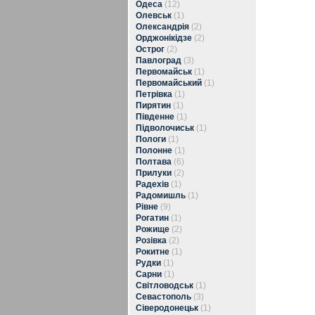
Одеса
(12)
Олевськ
(1)
Олександрія
(2)
Орджонікідзе
(2)
Острог
(2)
Павлоград
(3)
Первомайськ
(1)
Первомайський
(1)
Петрівка
(1)
Пирятин
(1)
Південне
(1)
Підволочиськ
(1)
Пологи
(1)
Полонне
(1)
Полтава
(6)
Прилуки
(2)
Радехів
(1)
Радомишль
(1)
Рівне
(9)
Рогатин
(1)
Рожище
(2)
Розівка
(2)
Рокитне
(1)
Рудки
(1)
Сарни
(1)
Світловодськ
(1)
Севастополь
(3)
Сіверодонецьк
(1)