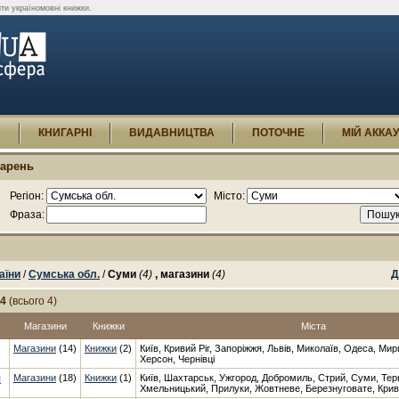
ти україномовні книжки.
И
КНИГАРНІ
ВИДАВНИЦТВА
ПОТОЧНЕ
МІЙ АККА
гарень
Регіон:
Місто:
Фраза:
аїни
/
Сумська обл.
/
Суми
(4)
, магазини
(4)
Д
-4
(всього 4)
Магазини
Книжки
Міста
Магазини
(14)
Книжки
(2)
Київ, Кривий Ріг, Запоріжжя, Львів, Миколаїв, Одеса, Ми
Херсон, Чернівці
я
Магазини
(18)
Книжки
(1)
Київ, Шахтарськ, Ужгород, Добромиль, Стрий, Суми, Тер
Хмельницький, Прилуки, Жовтневе, Березнуговате, Кри