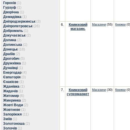
Горохів
(1)
Гурзуф
(1)
Дворічна
(1)
Демидівка
(1)
Дніпродзержинськ
(3)
6.
Книжковий
Магазини
(55)
Книжки
(0
Дніпропетровськ
(26)
магазин.
Добромиль
(1)
Докучаєвськ
(2)
Долина
(2)
Долинська
(1)
Донецьк
(18)
Драбів
(2)
Дрогобич
(5)
Дружківка
(1)
Дунаївці
(1)
Енергодар
(4)
Євпаторія
(3)
Єнакієве
(1)
Жданівка
(1)
7.
Книжковий
Магазини
(30)
Книжки
(0
Жидачів
(1)
супермаркет
Житомир
(6)
Жмеринка
(2)
Жовті Води
(2)
Жовтневе
(1)
Запоріжжя
(11)
Зміїв
(1)
Золотоноша
(2)
Золочів
(1)