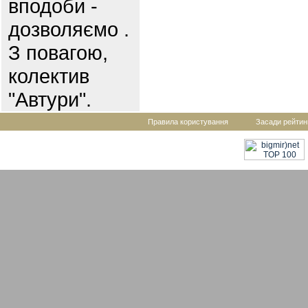
вподоби -
дозволяємо .
З повагою,
колектив
"Автури".
Правила користування
Засади рейтин