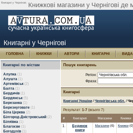
Книгарні у Чернігові.
Книжкові магазини у Чернігові де 
Книгарні у Чернігові
ГОЛОВНА
КНИЖКИ
АВТОРИ
КНИГАРНІ
ВИДА
Книгарні по містам
Пошук книгарень
Алупка
(1)
Регіон:
Алушта
(1)
Фраза:
Артемівськ
(2)
Балта
(1)
Книгарні
Бердичів
(1)
Бердянськ
(5)
Книгарні України
/
Чернігівська обл.
/
Чер
Березанка
(1)
Березнуговате
(1)
Результат:
1-7
(всього 7)
Біла Церква
(2)
Білгород-Дністровський
(2)
#
Книгарня
Магазини
Книжки
Біляївка
(1)
1.
Будинок
Магазини
(6)
Книжки
(0
Благоєве
(1)
книги
Богодухів
(1)