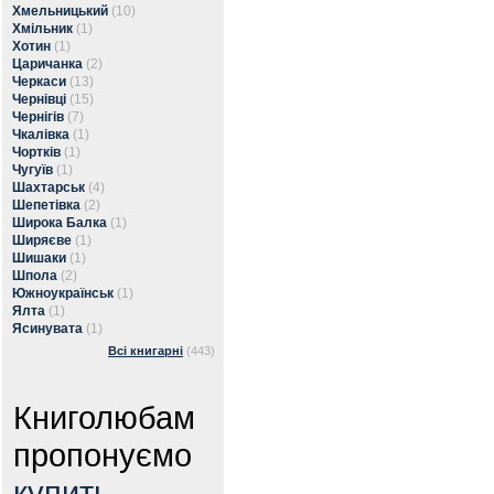
Хмельницький
(10)
Хмільник
(1)
Хотин
(1)
Царичанка
(2)
Черкаси
(13)
Чернівці
(15)
Чернігів
(7)
Чкалівка
(1)
Чортків
(1)
Чугуїв
(1)
Шахтарськ
(4)
Шепетівка
(2)
Широка Балка
(1)
Ширяєве
(1)
Шишаки
(1)
Шпола
(2)
Южноукраїнськ
(1)
Ялта
(1)
Ясинувата
(1)
Всі книгарні
(443)
Книголюбам
пропонуємо
купить