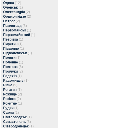
Одеса
(12)
Олевськ
(1)
Олександрія
(2)
Орджонікідзе
(2)
Острог
(2)
Павлоград
(3)
Первомайськ
(1)
Первомайський
(1)
Петрівка
(1)
Пирятин
(1)
Південне
(1)
Підволочиськ
(1)
Пологи
(1)
Полонне
(1)
Полтава
(6)
Прилуки
(2)
Радехів
(1)
Радомишль
(1)
Рівне
(9)
Рогатин
(1)
Рожище
(2)
Розівка
(2)
Рокитне
(1)
Рудки
(1)
Сарни
(1)
Світловодськ
(1)
Севастополь
(3)
Сіверодонецьк
(1)