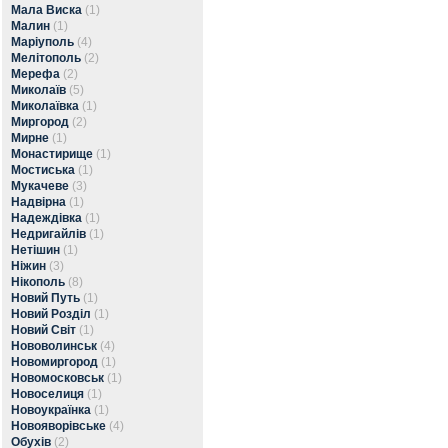
Мала Виска
(1)
Малин
(1)
Маріуполь
(4)
Мелітополь
(2)
Мерефа
(2)
Миколаїв
(5)
Миколаївка
(1)
Миргород
(2)
Мирне
(1)
Монастирище
(1)
Мостиська
(1)
Мукачеве
(3)
Надвірна
(1)
Надеждівка
(1)
Недригайлів
(1)
Нетішин
(1)
Ніжин
(3)
Нікополь
(8)
Новий Путь
(1)
Новий Розділ
(1)
Новий Світ
(1)
Нововолинськ
(4)
Новомиргород
(1)
Новомосковськ
(1)
Новоселиця
(1)
Новоукраїнка
(1)
Новояворівське
(4)
Обухів
(2)