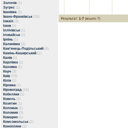
Золочів
(1)
Зугрес
(1)
Іванівка
(1)
Івано-Франківськ
(10)
Результат:
1-7
(всього 7)
Ізмаїл
(3)
Ізюм
(1)
Іллічівськ
(1)
Іловайськ
(1)
Ірпінь
(1)
Калинівка
(2)
Кам'янець-Подільський
(4)
Камінь-Каширський
(1)
Канів
(1)
Карлівка
(1)
Каховка
(1)
Керч
(3)
Київ
(73)
Кілія
(1)
Кіровка
(1)
Кіровоград
(16)
Кобеляки
(1)
Ковель
(3)
Козятин
(1)
Коломак
(1)
Коломия
(3)
Комарно
(1)
Комсомольськ
(2)
Конопляне
(1)