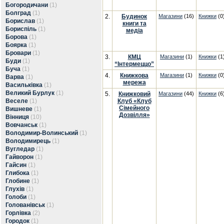
Богородичани
(1)
Болград
(1)
2.
Будинок
Магазини
(16)
Книжки
(0
Борислав
(1)
книги та
Бориспіль
(1)
медіа
Борова
(1)
Боярка
(1)
Бровари
(1)
3.
КМЦ
Магазини
(1)
Книжки
(1
Буди
(1)
“Інтермеццо”
Буча
(1)
4.
Книжкова
Магазини
(1)
Книжки
(0
Варва
(1)
мережа
Васильківка
(1)
Великий Бурлук
(1)
5.
Книжковий
Магазини
(44)
Книжки
(6
Веселе
(1)
Клуб «Клуб
Сімейного
Вишневе
(1)
Дозвілля»
Вінниця
(10)
Вовчанськ
(1)
Володимир-Волинський
(1)
Володимирець
(1)
Вугледар
(1)
Гайворон
(1)
Гайсин
(1)
Глибока
(1)
Глобине
(1)
Глухів
(1)
Голоби
(1)
Голованівськ
(1)
Горлівка
(2)
Городок
(1)