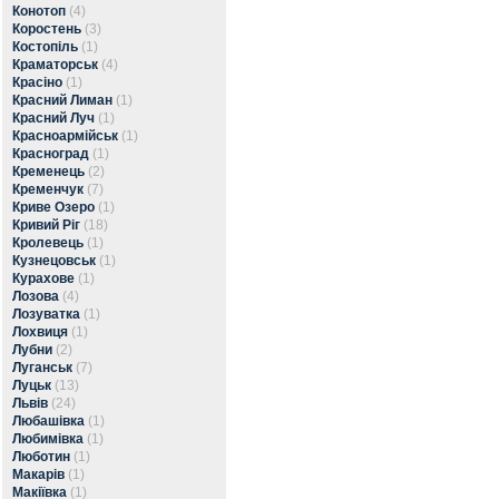
Конотоп
(4)
Коростень
(3)
Костопіль
(1)
Краматорськ
(4)
Красіно
(1)
Красний Лиман
(1)
Красний Луч
(1)
Красноармійськ
(1)
Красноград
(1)
Кременець
(2)
Кременчук
(7)
Криве Озеро
(1)
Кривий Ріг
(18)
Кролевець
(1)
Кузнецовськ
(1)
Курахове
(1)
Лозова
(4)
Лозуватка
(1)
Лохвиця
(1)
Лубни
(2)
Луганськ
(7)
Луцьк
(13)
Львів
(24)
Любашівка
(1)
Любимівка
(1)
Люботин
(1)
Макарів
(1)
Макіївка
(1)