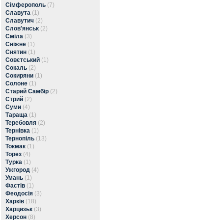
Сімферополь
(7)
Славута
(1)
Славутич
(2)
Слов'янськ
(2)
Сміла
(3)
Сніжне
(1)
Снятин
(1)
Совєтський
(1)
Сокаль
(2)
Сокиряни
(1)
Солоне
(1)
Старий Самбір
(2)
Стрий
(2)
Суми
(4)
Тараща
(1)
Теребовля
(2)
Тернівка
(1)
Тернопіль
(13)
Токмак
(1)
Торез
(4)
Турка
(1)
Ужгород
(4)
Умань
(1)
Фастів
(1)
Феодосія
(3)
Харків
(18)
Харцизьк
(3)
Херсон
(8)