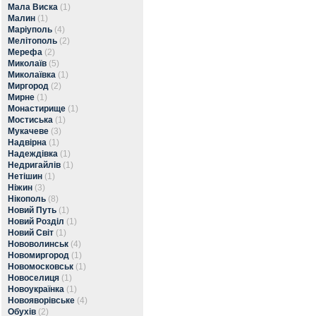
Мала Виска
(1)
Малин
(1)
Маріуполь
(4)
Мелітополь
(2)
Мерефа
(2)
Миколаїв
(5)
Миколаївка
(1)
Миргород
(2)
Мирне
(1)
Монастирище
(1)
Мостиська
(1)
Мукачеве
(3)
Надвірна
(1)
Надеждівка
(1)
Недригайлів
(1)
Нетішин
(1)
Ніжин
(3)
Нікополь
(8)
Новий Путь
(1)
Новий Розділ
(1)
Новий Світ
(1)
Нововолинськ
(4)
Новомиргород
(1)
Новомосковськ
(1)
Новоселиця
(1)
Новоукраїнка
(1)
Новояворівське
(4)
Обухів
(2)