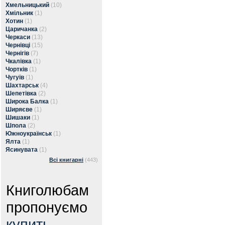
Хмельницький
(10)
Хмільник
(1)
Хотин
(1)
Царичанка
(2)
Черкаси
(13)
Чернівці
(15)
Чернігів
(7)
Чкалівка
(1)
Чортків
(1)
Чугуїв
(1)
Шахтарськ
(4)
Шепетівка
(2)
Широка Балка
(1)
Ширяєве
(1)
Шишаки
(1)
Шпола
(2)
Южноукраїнськ
(1)
Ялта
(1)
Ясинувата
(1)
Всі книгарні
(443)
Книголюбам
пропонуємо
купить