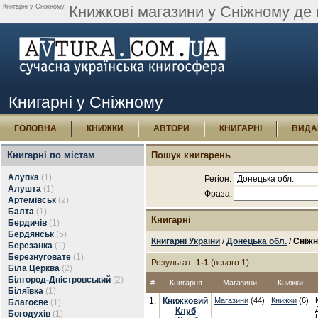
Книгарні у Сніжному.
Книжкові магазини у Сніжному де 
Книгарні у Сніжному
ГОЛОВНА
КНИЖКИ
АВТОРИ
КНИГАРНІ
ВИДА
Книгарні по містам
Пошук книгарень
Алупка
(1)
Регіон:
Алушта
(1)
Фраза:
Артемівськ
(2)
Балта
(1)
Книгарні
Бердичів
(1)
Бердянськ
(5)
Книгарні України
/
Донецька обл.
/
Сніжн
Березанка
(1)
Березнуговате
(1)
Результат:
1-1
(всього 1)
Біла Церква
(2)
Білгород-Дністровський
(2)
#
Книгарня
Магазини
Книжки
Біляївка
(1)
1.
Книжковий
Магазини
(44)
Книжки
(6)
Благоєве
(1)
Клуб
Богодухів
(1)