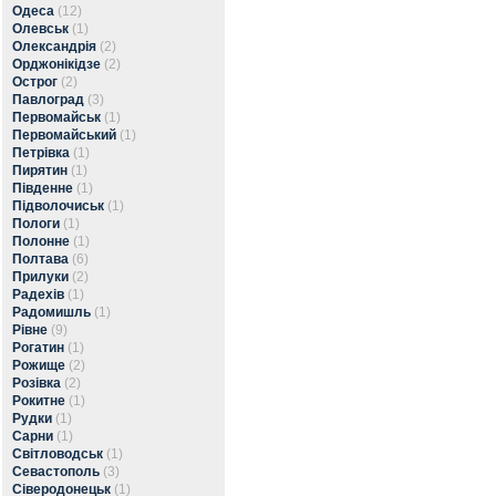
Одеса
(12)
Олевськ
(1)
Олександрія
(2)
Орджонікідзе
(2)
Острог
(2)
Павлоград
(3)
Первомайськ
(1)
Первомайський
(1)
Петрівка
(1)
Пирятин
(1)
Південне
(1)
Підволочиськ
(1)
Пологи
(1)
Полонне
(1)
Полтава
(6)
Прилуки
(2)
Радехів
(1)
Радомишль
(1)
Рівне
(9)
Рогатин
(1)
Рожище
(2)
Розівка
(2)
Рокитне
(1)
Рудки
(1)
Сарни
(1)
Світловодськ
(1)
Севастополь
(3)
Сіверодонецьк
(1)