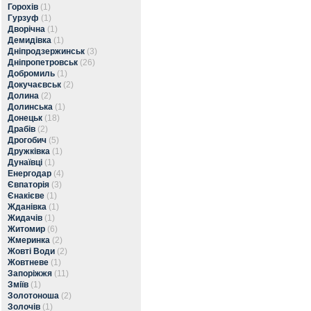
Горохів
(1)
Гурзуф
(1)
Дворічна
(1)
Демидівка
(1)
Дніпродзержинськ
(3)
Дніпропетровськ
(26)
Добромиль
(1)
Докучаєвськ
(2)
Долина
(2)
Долинська
(1)
Донецьк
(18)
Драбів
(2)
Дрогобич
(5)
Дружківка
(1)
Дунаївці
(1)
Енергодар
(4)
Євпаторія
(3)
Єнакієве
(1)
Жданівка
(1)
Жидачів
(1)
Житомир
(6)
Жмеринка
(2)
Жовті Води
(2)
Жовтневе
(1)
Запоріжжя
(11)
Зміїв
(1)
Золотоноша
(2)
Золочів
(1)