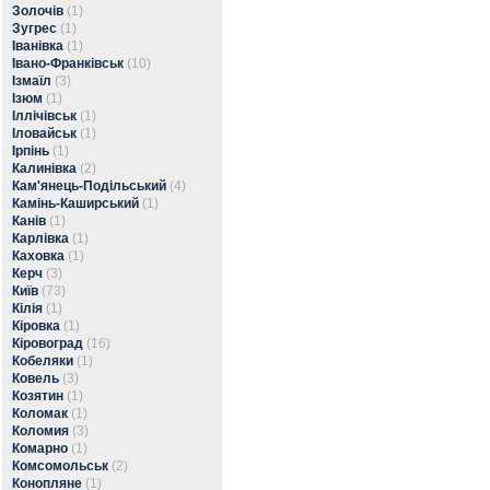
Золочів
(1)
Зугрес
(1)
Іванівка
(1)
Івано-Франківськ
(10)
Ізмаїл
(3)
Ізюм
(1)
Іллічівськ
(1)
Іловайськ
(1)
Ірпінь
(1)
Калинівка
(2)
Кам'янець-Подільський
(4)
Камінь-Каширський
(1)
Канів
(1)
Карлівка
(1)
Каховка
(1)
Керч
(3)
Київ
(73)
Кілія
(1)
Кіровка
(1)
Кіровоград
(16)
Кобеляки
(1)
Ковель
(3)
Козятин
(1)
Коломак
(1)
Коломия
(3)
Комарно
(1)
Комсомольськ
(2)
Конопляне
(1)