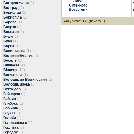
«Клуб
Богородичани
(1)
Сімейного
Болград
(1)
Дозвілля»
Борислав
(1)
Бориспіль
(1)
Результат:
1-1
(всього 1)
Борова
(1)
Боярка
(1)
Бровари
(1)
Буди
(1)
Буча
(1)
Варва
(1)
Васильківка
(1)
Великий Бурлук
(1)
Веселе
(1)
Вишневе
(1)
Вінниця
(10)
Вовчанськ
(1)
Володимир-Волинський
(1)
Володимирець
(1)
Вугледар
(1)
Гайворон
(1)
Гайсин
(1)
Глибока
(1)
Глобине
(1)
Глухів
(1)
Голоби
(1)
Голованівськ
(1)
Горлівка
(2)
Городок
(1)