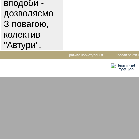
вподоби -
дозволяємо .
З повагою,
колектив
"Автури".
Правила користування
Засади рейтин