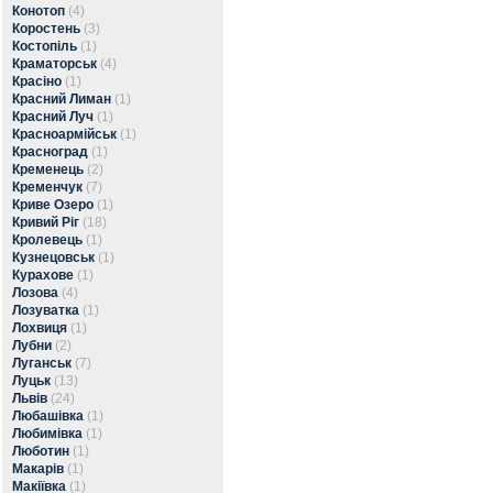
Конотоп
(4)
Коростень
(3)
Костопіль
(1)
Краматорськ
(4)
Красіно
(1)
Красний Лиман
(1)
Красний Луч
(1)
Красноармійськ
(1)
Красноград
(1)
Кременець
(2)
Кременчук
(7)
Криве Озеро
(1)
Кривий Ріг
(18)
Кролевець
(1)
Кузнецовськ
(1)
Курахове
(1)
Лозова
(4)
Лозуватка
(1)
Лохвиця
(1)
Лубни
(2)
Луганськ
(7)
Луцьк
(13)
Львів
(24)
Любашівка
(1)
Любимівка
(1)
Люботин
(1)
Макарів
(1)
Макіївка
(1)