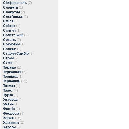
Сімферополь
(7)
Славута
(1)
Славутич
(2)
Слов'янськ
(2)
Сміла
(3)
Сніжне
(1)
Снятин
(1)
Совєтський
(1)
Сокаль
(2)
Сокиряни
(1)
Солоне
(1)
Старий Самбір
(2)
Стрий
(2)
Суми
(4)
Тараща
(1)
Теребовля
(2)
Тернівка
(1)
Тернопіль
(13)
Токмак
(1)
Торез
(4)
Турка
(1)
Ужгород
(4)
Умань
(1)
Фастів
(1)
Феодосія
(3)
Харків
(18)
Харцизьк
(3)
Херсон
(8)