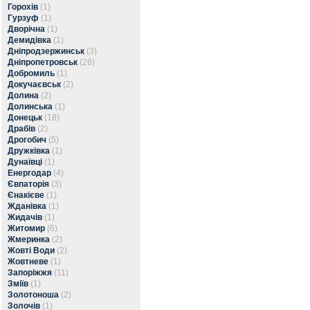
Горохів
(1)
Гурзуф
(1)
Дворічна
(1)
Демидівка
(1)
Дніпродзержинськ
(3)
Дніпропетровськ
(26)
Добромиль
(1)
Докучаєвськ
(2)
Долина
(2)
Долинська
(1)
Донецьк
(18)
Драбів
(2)
Дрогобич
(5)
Дружківка
(1)
Дунаївці
(1)
Енергодар
(4)
Євпаторія
(3)
Єнакієве
(1)
Жданівка
(1)
Жидачів
(1)
Житомир
(6)
Жмеринка
(2)
Жовті Води
(2)
Жовтневе
(1)
Запоріжжя
(11)
Зміїв
(1)
Золотоноша
(2)
Золочів
(1)