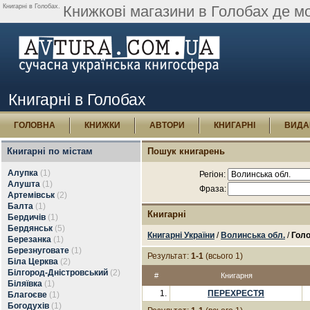
Книгарні в Голобах.
Книжкові магазини в Голобах де м
Книгарні в Голобах
ГОЛОВНА
КНИЖКИ
АВТОРИ
КНИГАРНІ
ВИДА
Книгарні по містам
Пошук книгарень
Алупка
(1)
Регіон:
Алушта
(1)
Фраза:
Артемівськ
(2)
Балта
(1)
Книгарні
Бердичів
(1)
Бердянськ
(5)
Книгарні України
/
Волинська обл.
/
Гол
Березанка
(1)
Березнуговате
(1)
Результат:
1-1
(всього 1)
Біла Церква
(2)
Білгород-Дністровський
(2)
#
Книгарня
Біляївка
(1)
1.
ПЕРЕХРЕСТЯ
Благоєве
(1)
Богодухів
(1)