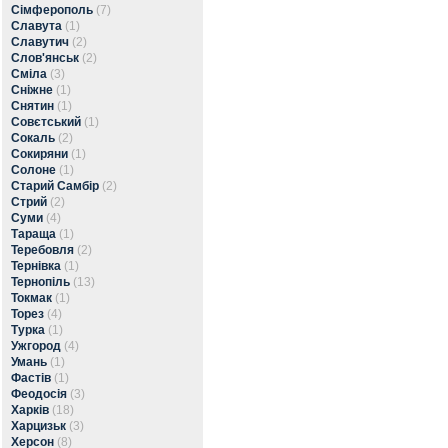
Сімферополь
(7)
Славута
(1)
Славутич
(2)
Слов'янськ
(2)
Сміла
(3)
Сніжне
(1)
Снятин
(1)
Совєтський
(1)
Сокаль
(2)
Сокиряни
(1)
Солоне
(1)
Старий Самбір
(2)
Стрий
(2)
Суми
(4)
Тараща
(1)
Теребовля
(2)
Тернівка
(1)
Тернопіль
(13)
Токмак
(1)
Торез
(4)
Турка
(1)
Ужгород
(4)
Умань
(1)
Фастів
(1)
Феодосія
(3)
Харків
(18)
Харцизьк
(3)
Херсон
(8)