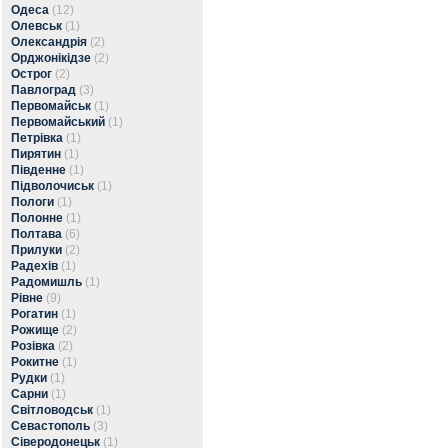
Одеса
(12)
Олевськ
(1)
Олександрія
(2)
Орджонікідзе
(2)
Острог
(2)
Павлоград
(3)
Первомайськ
(1)
Первомайський
(1)
Петрівка
(1)
Пирятин
(1)
Південне
(1)
Підволочиськ
(1)
Пологи
(1)
Полонне
(1)
Полтава
(6)
Прилуки
(2)
Радехів
(1)
Радомишль
(1)
Рівне
(9)
Рогатин
(1)
Рожище
(2)
Розівка
(2)
Рокитне
(1)
Рудки
(1)
Сарни
(1)
Світловодськ
(1)
Севастополь
(3)
Сіверодонецьк
(1)