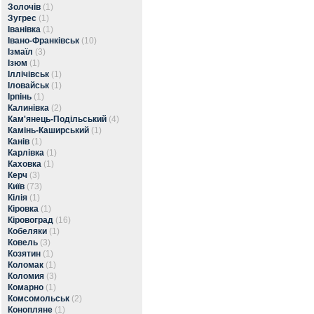
Золочів
(1)
Зугрес
(1)
Іванівка
(1)
Івано-Франківськ
(10)
Ізмаїл
(3)
Ізюм
(1)
Іллічівськ
(1)
Іловайськ
(1)
Ірпінь
(1)
Калинівка
(2)
Кам'янець-Подільський
(4)
Камінь-Каширський
(1)
Канів
(1)
Карлівка
(1)
Каховка
(1)
Керч
(3)
Київ
(73)
Кілія
(1)
Кіровка
(1)
Кіровоград
(16)
Кобеляки
(1)
Ковель
(3)
Козятин
(1)
Коломак
(1)
Коломия
(3)
Комарно
(1)
Комсомольськ
(2)
Конопляне
(1)