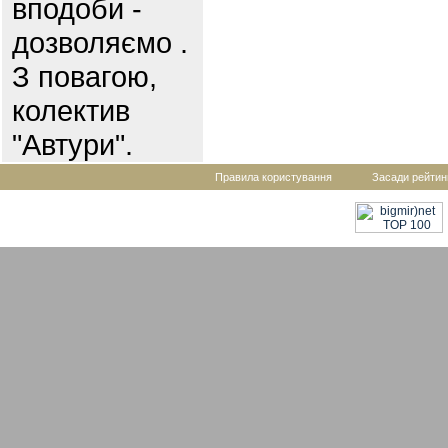
вподоби -
дозволяємо .
З повагою,
колектив
"Автури".
Правила користування
Засади рейтин