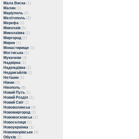
Мала Виска
(1)
Малин
(1)
Маріуполь
(4)
Мелітополь
(2)
Мерефа
(2)
Миколаїв
(5)
Миколаївка
(1)
Миргород
(2)
Мирне
(1)
Монастирище
(1)
Мостиська
(1)
Мукачеве
(3)
Надвірна
(1)
Надеждівка
(1)
Недригайлів
(1)
Нетішин
(1)
Ніжин
(3)
Нікополь
(8)
Новий Путь
(1)
Новий Розділ
(1)
Новий Світ
(1)
Нововолинськ
(4)
Новомиргород
(1)
Новомосковськ
(1)
Новоселиця
(1)
Новоукраїнка
(1)
Новояворівське
(4)
Обухів
(2)