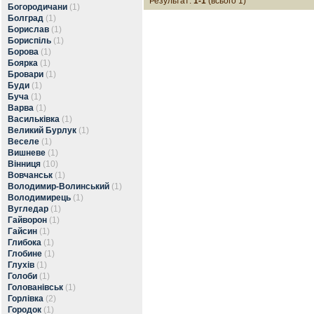
Результат:
1-1
(всього 1)
Богородичани
(1)
Болград
(1)
Борислав
(1)
Бориспіль
(1)
Борова
(1)
Боярка
(1)
Бровари
(1)
Буди
(1)
Буча
(1)
Варва
(1)
Васильківка
(1)
Великий Бурлук
(1)
Веселе
(1)
Вишневе
(1)
Вінниця
(10)
Вовчанськ
(1)
Володимир-Волинський
(1)
Володимирець
(1)
Вугледар
(1)
Гайворон
(1)
Гайсин
(1)
Глибока
(1)
Глобине
(1)
Глухів
(1)
Голоби
(1)
Голованівськ
(1)
Горлівка
(2)
Городок
(1)