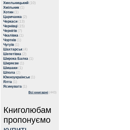
Хмельницький
(10)
Хмільник
(1)
Хотин
(1)
Царичанка
(2)
Черкаси
(13)
Чернівці
(15)
Чернігів
(7)
Чкалівка
(1)
Чортків
(1)
Чугуїв
(1)
Шахтарськ
(4)
Шепетівка
(2)
Широка Балка
(1)
Ширяєве
(1)
Шишаки
(1)
Шпола
(2)
Южноукраїнськ
(1)
Ялта
(1)
Ясинувата
(1)
Всі книгарні
(443)
Книголюбам
пропонуємо
купить