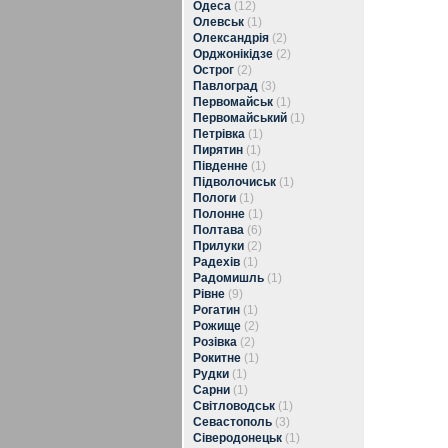
Одеса
(12)
Олевськ
(1)
Олександрія
(2)
Орджонікідзе
(2)
Острог
(2)
Павлоград
(3)
Первомайськ
(1)
Первомайський
(1)
Петрівка
(1)
Пирятин
(1)
Південне
(1)
Підволочиськ
(1)
Пологи
(1)
Полонне
(1)
Полтава
(6)
Прилуки
(2)
Радехів
(1)
Радомишль
(1)
Рівне
(9)
Рогатин
(1)
Рожище
(2)
Розівка
(2)
Рокитне
(1)
Рудки
(1)
Сарни
(1)
Світловодськ
(1)
Севастополь
(3)
Сіверодонецьк
(1)