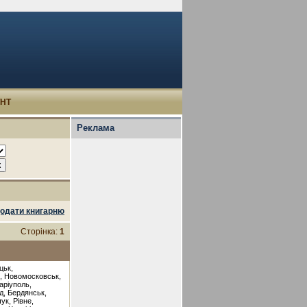
УНТ
Реклама
одати книгарню
Сторінка:
1
цьк,
ь, Новомосковськ,
аріуполь,
д, Бердянськ,
ук, Рівне,