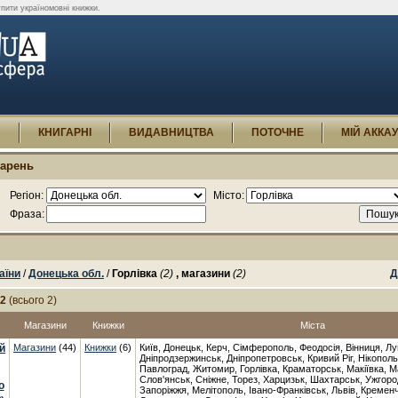
упити україномовні книжки.
И
КНИГАРНІ
ВИДАВНИЦТВА
ПОТОЧНЕ
МІЙ АККА
гарень
Регіон:
Місто:
Фраза:
аїни
/
Донецька обл.
/
Горлівка
(2)
, магазини
(2)
Д
-2
(всього 2)
Магазини
Книжки
Міста
й
Магазини
(44)
Книжки
(6)
Київ, Донецьк, Керч, Сімферополь, Феодосія, Вінниця, Лу
Дніпродзержинськ, Дніпропетровськ, Кривий Ріг, Нікопол
Павлоград, Житомир, Горлівка, Краматорськ, Макіївка, М
Слов'янськ, Сніжне, Торез, Харцизьк, Шахтарськ, Ужгоро
о
Запоріжжя, Мелітополь, Івано-Франківськ, Львів, Кременч