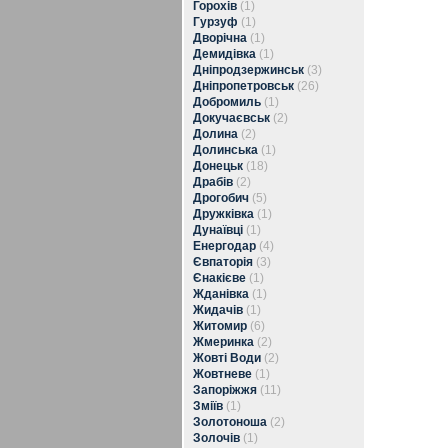
Горохів
(1)
Гурзуф
(1)
Дворічна
(1)
Демидівка
(1)
Дніпродзержинськ
(3)
Дніпропетровськ
(26)
Добромиль
(1)
Докучаєвськ
(2)
Долина
(2)
Долинська
(1)
Донецьк
(18)
Драбів
(2)
Дрогобич
(5)
Дружківка
(1)
Дунаївці
(1)
Енергодар
(4)
Євпаторія
(3)
Єнакієве
(1)
Жданівка
(1)
Жидачів
(1)
Житомир
(6)
Жмеринка
(2)
Жовті Води
(2)
Жовтневе
(1)
Запоріжжя
(11)
Зміїв
(1)
Золотоноша
(2)
Золочів
(1)