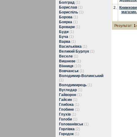
Дозвілля
Болград
(1)
Борислав
(1)
2.
Книжкови
магазин.
Бориспіль
(1)
Борова
(1)
Боярка
(1)
Результат:
1
Бровари
(1)
Буди
(1)
Буча
(1)
Варва
(1)
Васильківка
(1)
Великий Бурлук
(1)
Веселе
(1)
Вишневе
(1)
Вінниця
(10)
Вовчанськ
(1)
Володимир-Волинський
(1)
Володимирець
(1)
Вугледар
(1)
Гайворон
(1)
Гайсин
(1)
Глибока
(1)
Глобине
(1)
Глухів
(1)
Голоби
(1)
Голованівськ
(1)
Горлівка
(2)
Городок
(1)