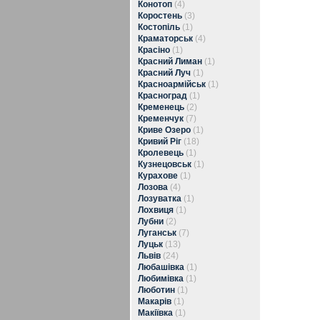
Конотоп
(4)
Коростень
(3)
Костопіль
(1)
Краматорськ
(4)
Красіно
(1)
Красний Лиман
(1)
Красний Луч
(1)
Красноармійськ
(1)
Красноград
(1)
Кременець
(2)
Кременчук
(7)
Криве Озеро
(1)
Кривий Ріг
(18)
Кролевець
(1)
Кузнецовськ
(1)
Курахове
(1)
Лозова
(4)
Лозуватка
(1)
Лохвиця
(1)
Лубни
(2)
Луганськ
(7)
Луцьк
(13)
Львів
(24)
Любашівка
(1)
Любимівка
(1)
Люботин
(1)
Макарів
(1)
Макіївка
(1)