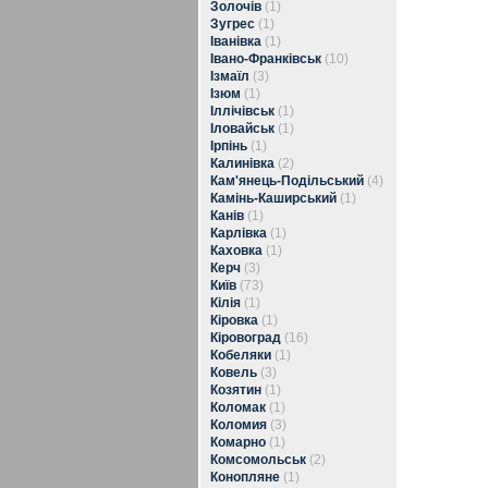
Золочів
(1)
Зугрес
(1)
Іванівка
(1)
Івано-Франківськ
(10)
Ізмаїл
(3)
Ізюм
(1)
Іллічівськ
(1)
Іловайськ
(1)
Ірпінь
(1)
Калинівка
(2)
Кам'янець-Подільський
(4)
Камінь-Каширський
(1)
Канів
(1)
Карлівка
(1)
Каховка
(1)
Керч
(3)
Київ
(73)
Кілія
(1)
Кіровка
(1)
Кіровоград
(16)
Кобеляки
(1)
Ковель
(3)
Козятин
(1)
Коломак
(1)
Коломия
(3)
Комарно
(1)
Комсомольськ
(2)
Конопляне
(1)