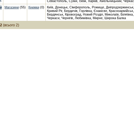
»
Севастополь, Суми, Ізюм, Харків, Хмельницький, Черкаси
й
Магазини
(55)
Книжки
(0)
Київ, Донецьк, Сімферополь, Рожище, Дніпродзержинськ,
Кривий Ріг, Бердичів, Горлівка, Єнакієве, Красноармійськ
Бердянськ, Кіровоград, Новий Розділ, Миколаїв, Біляївка
Черкаси, Чернігів, Любимівка, Мирне, Широка Балка
-2
(всього 2)