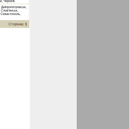
, Чернігів
 Дніпропетровськ,
, Слов'янськ,
, Севастополь,
Сторінка:
1