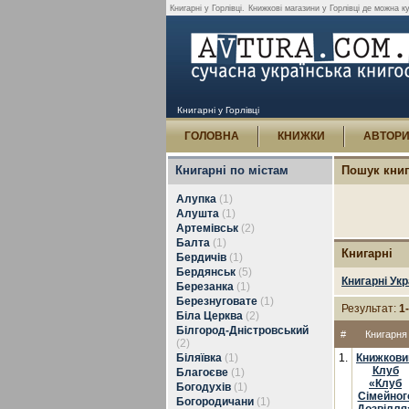
Книгарні у Горлівці.
Книжкові магазини у Горлівці де можна к
Книгарні у Горлівці
ГОЛОВНА
КНИЖКИ
АВТОР
Книгарні по містам
Пошук кни
Алупка
(1)
Алушта
(1)
Артемівськ
(2)
Балта
(1)
Книгарні
Бердичів
(1)
Бердянськ
(5)
Книгарні Укр
Березанка
(1)
Березнуговате
(1)
Результат:
1
Біла Церква
(2)
Білгород-Дністровський
#
Книгарня
(2)
Біляївка
(1)
1.
Книжкови
Клуб
Благоєве
(1)
«Клуб
Богодухів
(1)
Сімейног
Богородичани
(1)