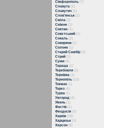
Сімферополь
(7)
Славута
(1)
Славутич
(2)
Слов'янськ
(2)
Сміла
(3)
Сніжне
(1)
Снятин
(1)
Совєтський
(1)
Сокаль
(2)
Сокиряни
(1)
Солоне
(1)
Старий Самбір
(2)
Стрий
(2)
Суми
(4)
Тараща
(1)
Теребовля
(2)
Тернівка
(1)
Тернопіль
(13)
Токмак
(1)
Торез
(4)
Турка
(1)
Ужгород
(4)
Умань
(1)
Фастів
(1)
Феодосія
(3)
Харків
(18)
Харцизьк
(3)
Херсон
(8)