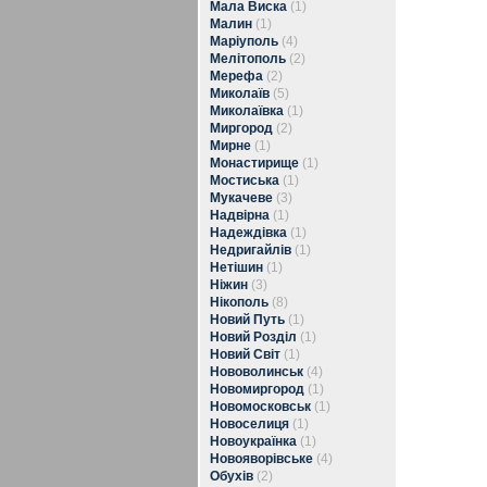
Мала Виска
(1)
Малин
(1)
Маріуполь
(4)
Мелітополь
(2)
Мерефа
(2)
Миколаїв
(5)
Миколаївка
(1)
Миргород
(2)
Мирне
(1)
Монастирище
(1)
Мостиська
(1)
Мукачеве
(3)
Надвірна
(1)
Надеждівка
(1)
Недригайлів
(1)
Нетішин
(1)
Ніжин
(3)
Нікополь
(8)
Новий Путь
(1)
Новий Розділ
(1)
Новий Світ
(1)
Нововолинськ
(4)
Новомиргород
(1)
Новомосковськ
(1)
Новоселиця
(1)
Новоукраїнка
(1)
Новояворівське
(4)
Обухів
(2)