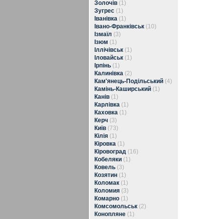
Золочів
(1)
Зугрес
(1)
Іванівка
(1)
Івано-Франківськ
(10)
Ізмаїл
(3)
Ізюм
(1)
Іллічівськ
(1)
Іловайськ
(1)
Ірпінь
(1)
Калинівка
(2)
Кам'янець-Подільський
(4)
Камінь-Каширський
(1)
Канів
(1)
Карлівка
(1)
Каховка
(1)
Керч
(3)
Київ
(73)
Кілія
(1)
Кіровка
(1)
Кіровоград
(16)
Кобеляки
(1)
Ковель
(3)
Козятин
(1)
Коломак
(1)
Коломия
(3)
Комарно
(1)
Комсомольськ
(2)
Конопляне
(1)