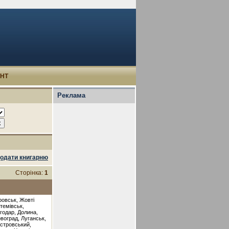
УНТ
Реклама
одати книгарню
Сторінка:
1
ровськ, Жовті
темівськ,
годар, Долина,
овоград, Луганськ,
істровський,