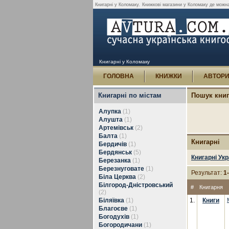
Книгарні у Коломаку.
Книжкові магазини у Коломаку де можна
Книгарні у Коломаку
ГОЛОВНА
КНИЖКИ
АВТОР
Книгарні по містам
Пошук кни
Алупка
(1)
Алушта
(1)
Артемівськ
(2)
Балта
(1)
Книгарні
Бердичів
(1)
Бердянськ
(5)
Книгарні Укр
Березанка
(1)
Березнуговате
(1)
Результат:
1
Біла Церква
(2)
Білгород-Дністровський
#
Книгарня
(2)
Біляївка
(1)
1.
Книги
Благоєве
(1)
Богодухів
(1)
Богородичани
(1)