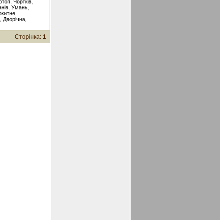
отоп, Чортків,
анів, Умань,
окитне,
, Дворічна,
Сторінка:
1