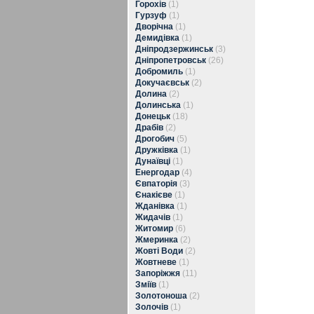
Горохів
(1)
Гурзуф
(1)
Дворічна
(1)
Демидівка
(1)
Дніпродзержинськ
(3)
Дніпропетровськ
(26)
Добромиль
(1)
Докучаєвськ
(2)
Долина
(2)
Долинська
(1)
Донецьк
(18)
Драбів
(2)
Дрогобич
(5)
Дружківка
(1)
Дунаївці
(1)
Енергодар
(4)
Євпаторія
(3)
Єнакієве
(1)
Жданівка
(1)
Жидачів
(1)
Житомир
(6)
Жмеринка
(2)
Жовті Води
(2)
Жовтневе
(1)
Запоріжжя
(11)
Зміїв
(1)
Золотоноша
(2)
Золочів
(1)