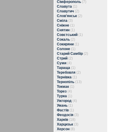
Сімферополь
(7)
Славута
(1)
Славутич
(2)
Слов'янськ
(2)
Сміла
(3)
Сніжне
(1)
Снятин
(1)
Совєтський
(1)
Сокаль
(2)
Сокиряни
(1)
Солоне
(1)
Старий Самбір
(2)
Стрий
(2)
Суми
(4)
Тараща
(1)
Теребовля
(2)
Тернівка
(1)
Тернопіль
(13)
Токмак
(1)
Торез
(4)
Турка
(1)
Ужгород
(4)
Умань
(1)
Фастів
(1)
Феодосія
(3)
Харків
(18)
Харцизьк
(3)
Херсон
(8)