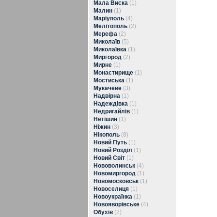
Мала Виска
(1)
Малин
(1)
Маріуполь
(4)
Мелітополь
(2)
Мерефа
(2)
Миколаїв
(5)
Миколаївка
(1)
Миргород
(2)
Мирне
(1)
Монастирище
(1)
Мостиська
(1)
Мукачеве
(3)
Надвірна
(1)
Надеждівка
(1)
Недригайлів
(1)
Нетішин
(1)
Ніжин
(3)
Нікополь
(8)
Новий Путь
(1)
Новий Розділ
(1)
Новий Світ
(1)
Нововолинськ
(4)
Новомиргород
(1)
Новомосковськ
(1)
Новоселиця
(1)
Новоукраїнка
(1)
Новояворівське
(4)
Обухів
(2)