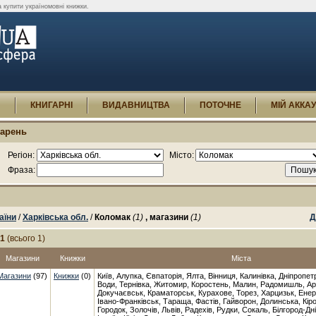
 купити україномовні книжки.
И
КНИГАРНІ
ВИДАВНИЦТВА
ПОТОЧНЕ
МІЙ АККА
гарень
Регіон:
Місто:
Фраза:
аїни
/
Харківська обл.
/
Коломак
(1)
, магазини
(1)
Д
-1
(всього 1)
Магазини
Книжки
Міста
Магазини
(97)
Книжки
(0)
Київ, Алупка, Євпаторія, Ялта, Вінниця, Калинівка, Дніпропет
Води, Тернівка, Житомир, Коростень, Малин, Радомишль, Ар
Докучаєвськ, Краматорськ, Курахове, Торез, Харцизьк, Енер
Івано-Франківськ, Тараща, Фастів, Гайворон, Долинська, Кір
Городок, Золочів, Львів, Радехів, Рудки, Сокаль, Білгород-Дн