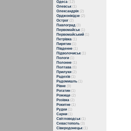
Одеса
(12)
Олевськ
(1)
Олександрія
(2)
Орджонікідзе
(2)
Острог
(2)
Павлоград
(3)
Первомайськ
(1)
Первомайський
(1)
Петрівка
(1)
Пирятин
(1)
Південне
(1)
Підволочиськ
(1)
Пологи
(1)
Полонне
(1)
Полтава
(6)
Прилуки
(2)
Радехів
(1)
Радомишль
(1)
Рівне
(9)
Рогатин
(1)
Рожище
(2)
Розівка
(2)
Рокитне
(1)
Рудки
(1)
Сарни
(1)
Світловодськ
(1)
Севастополь
(3)
Сіверодонецьк
(1)