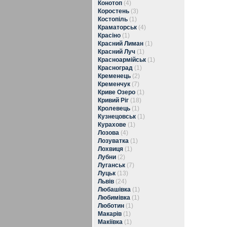
Конотоп
(4)
Коростень
(3)
Костопіль
(1)
Краматорськ
(4)
Красіно
(1)
Красний Лиман
(1)
Красний Луч
(1)
Красноармійськ
(1)
Красноград
(1)
Кременець
(2)
Кременчук
(7)
Криве Озеро
(1)
Кривий Ріг
(18)
Кролевець
(1)
Кузнецовськ
(1)
Курахове
(1)
Лозова
(4)
Лозуватка
(1)
Лохвиця
(1)
Лубни
(2)
Луганськ
(7)
Луцьк
(13)
Львів
(24)
Любашівка
(1)
Любимівка
(1)
Люботин
(1)
Макарів
(1)
Макіївка
(1)