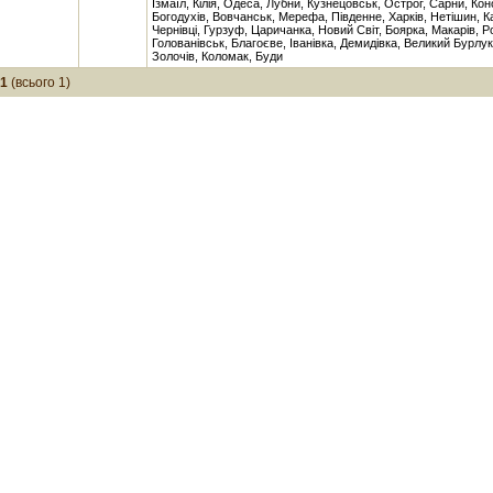
Ізмаїл, Кілія, Одеса, Лубни, Кузнецовськ, Острог, Сарни, Кон
Богодухів, Вовчанськ, Мерефа, Південне, Харків, Нетішин, К
Чернівці, Гурзуф, Царичанка, Новий Світ, Боярка, Макарів, Р
Голованівськ, Благоєве, Іванівка, Демидівка, Великий Бурлук
Золочів, Коломак, Буди
-1
(всього 1)