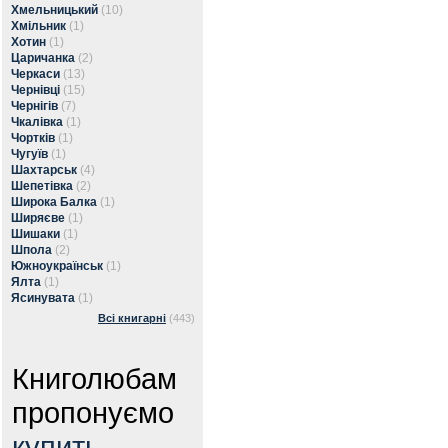
Хмельницький
(10)
Хмільник
(1)
Хотин
(1)
Царичанка
(2)
Черкаси
(13)
Чернівці
(15)
Чернігів
(7)
Чкалівка
(1)
Чортків
(1)
Чугуїв
(1)
Шахтарськ
(4)
Шепетівка
(2)
Широка Балка
(1)
Ширяєве
(1)
Шишаки
(1)
Шпола
(2)
Южноукраїнськ
(1)
Ялта
(1)
Ясинувата
(1)
Всі книгарні
(443)
Книголюбам
пропонуємо
купить