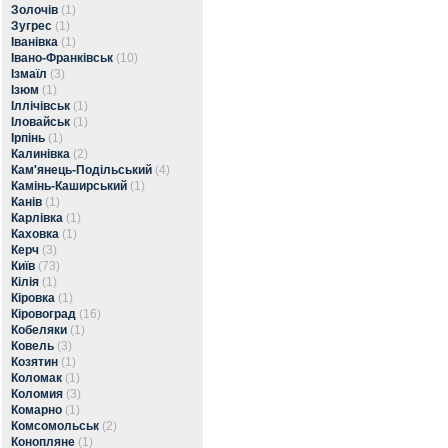
Золочів
(1)
Зугрес
(1)
Іванівка
(1)
Івано-Франківськ
(10)
Ізмаїл
(3)
Ізюм
(1)
Іллічівськ
(1)
Іловайськ
(1)
Ірпінь
(1)
Калинівка
(2)
Кам'янець-Подільський
(4)
Камінь-Каширський
(1)
Канів
(1)
Карлівка
(1)
Каховка
(1)
Керч
(3)
Київ
(73)
Кілія
(1)
Кіровка
(1)
Кіровоград
(16)
Кобеляки
(1)
Ковель
(3)
Козятин
(1)
Коломак
(1)
Коломия
(3)
Комарно
(1)
Комсомольськ
(2)
Конопляне
(1)