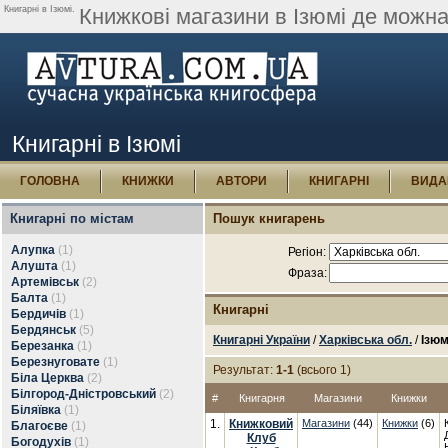
Книгарні в Ізюмі.
Книжкові магазини в Ізюмі де можна
Книгарні в Ізюмі
ГОЛОВНА
КНИЖКИ
АВТОРИ
КНИГАРНІ
ВИДА
Книгарні по містам
Пошук книгарень
Алупка
(1)
Регіон:
Алушта
(1)
Фраза:
Артемівськ
(2)
Балта
(1)
Книгарні
Бердичів
(1)
Бердянськ
(5)
Книгарні України
/
Харківська обл.
/
Ізю
Березанка
(1)
Березнуговате
(1)
Результат:
1-1
(всього 1)
Біла Церква
(2)
Білгород-Дністровський
(2)
#
Книгарня
Магазини
Книжки
Біляївка
(1)
1.
Книжковий
Магазини
(44)
Книжки
(6)
Благоєве
(1)
Клуб
Богодухів
(1)