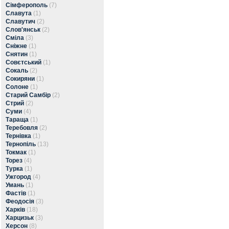
Сімферополь
(7)
Славута
(1)
Славутич
(2)
Слов'янськ
(2)
Сміла
(3)
Сніжне
(1)
Снятин
(1)
Совєтський
(1)
Сокаль
(2)
Сокиряни
(1)
Солоне
(1)
Старий Самбір
(2)
Стрий
(2)
Суми
(4)
Тараща
(1)
Теребовля
(2)
Тернівка
(1)
Тернопіль
(13)
Токмак
(1)
Торез
(4)
Турка
(1)
Ужгород
(4)
Умань
(1)
Фастів
(1)
Феодосія
(3)
Харків
(18)
Харцизьк
(3)
Херсон
(8)