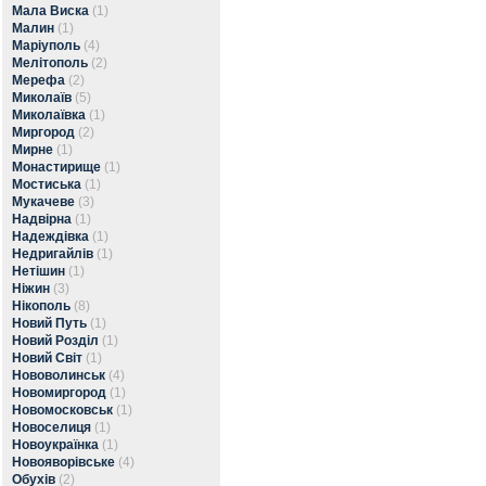
Мала Виска
(1)
Малин
(1)
Маріуполь
(4)
Мелітополь
(2)
Мерефа
(2)
Миколаїв
(5)
Миколаївка
(1)
Миргород
(2)
Мирне
(1)
Монастирище
(1)
Мостиська
(1)
Мукачеве
(3)
Надвірна
(1)
Надеждівка
(1)
Недригайлів
(1)
Нетішин
(1)
Ніжин
(3)
Нікополь
(8)
Новий Путь
(1)
Новий Розділ
(1)
Новий Світ
(1)
Нововолинськ
(4)
Новомиргород
(1)
Новомосковськ
(1)
Новоселиця
(1)
Новоукраїнка
(1)
Новояворівське
(4)
Обухів
(2)