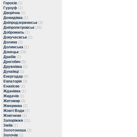
Горохів
(1)
Гурзуф
(1)
Дворічна
(1)
Демидівка
(1)
Дніпродзержинськ
(3)
Дніпропетровськ
(26)
Добромиль
(1)
Докучаєвськ
(2)
Долина
(2)
Долинська
(1)
Донецьк
(18)
Драбів
(2)
Дрогобич
(5)
Дружківка
(1)
Дунаївці
(1)
Енергодар
(4)
Євпаторія
(3)
Єнакієве
(1)
Жданівка
(1)
Жидачів
(1)
Житомир
(6)
Жмеринка
(2)
Жовті Води
(2)
Жовтневе
(1)
Запоріжжя
(11)
Зміїв
(1)
Золотоноша
(2)
Золочів
(1)