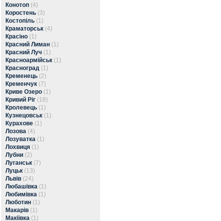
Конотоп
(4)
Коростень
(3)
Костопіль
(1)
Краматорськ
(4)
Красіно
(1)
Красний Лиман
(1)
Красний Луч
(1)
Красноармійськ
(1)
Красноград
(1)
Кременець
(2)
Кременчук
(7)
Криве Озеро
(1)
Кривий Ріг
(18)
Кролевець
(1)
Кузнецовськ
(1)
Курахове
(1)
Лозова
(4)
Лозуватка
(1)
Лохвиця
(1)
Лубни
(2)
Луганськ
(7)
Луцьк
(13)
Львів
(24)
Любашівка
(1)
Любимівка
(1)
Люботин
(1)
Макарів
(1)
Макіївка
(1)