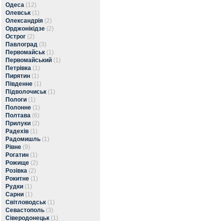
Одеса
(12)
Олевськ
(1)
Олександрія
(2)
Орджонікідзе
(2)
Острог
(2)
Павлоград
(3)
Первомайськ
(1)
Первомайський
(1)
Петрівка
(1)
Пирятин
(1)
Південне
(1)
Підволочиськ
(1)
Пологи
(1)
Полонне
(1)
Полтава
(6)
Прилуки
(2)
Радехів
(1)
Радомишль
(1)
Рівне
(9)
Рогатин
(1)
Рожище
(2)
Розівка
(2)
Рокитне
(1)
Рудки
(1)
Сарни
(1)
Світловодськ
(1)
Севастополь
(3)
Сіверодонецьк
(1)