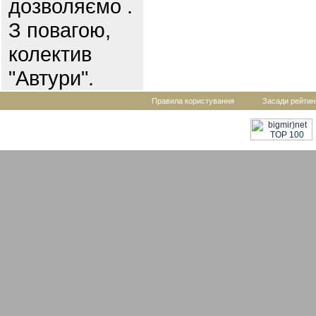
дозволяємо .
З повагою,
колектив
"Автури".
Правила користування
Засади рейтин