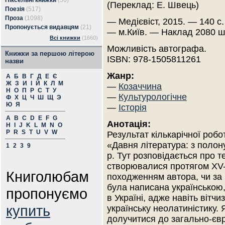
Піксельні книжки
(56)
(Переклад: Е. Швець)
Поезія
(517)
Проза
(1098)
— Медієвіст, 2015. — 140 с.
Пропонується видавцям
(21)
— м.Київ. — Наклад 2080 ш
Всі книжки
(1660)
Можливість автографа.
Книжки за першою літерою
ISBN: 978-1505811261
назви
Жанр:
А
Б
В
Г
Д
Е
Є
Ж
З
И
І
Й
К
Л
М
—
Козаччина
Н
О
П
Р
С
Т
У
—
Культурологічне
Ф
Х
Ц
Ч
Ш
Щ
Э
Ю
Я
—
Історія
A
B
C
D
E
F
G
Анотація:
H
I
J
K
L
M
N
O
P
R
S
T
U
V
W
Результат кількарічної роб
«Давня література: з полон
1
2
3
9
р. Тут розповідається про т
створювалися протягом XV-XI
Книголюбам
походженням автора, чи за 
була написана українською,
пропонуємо
в Україні, адже навіть вітч
купить
українську неолатиністику.
долучитися до загально-єв