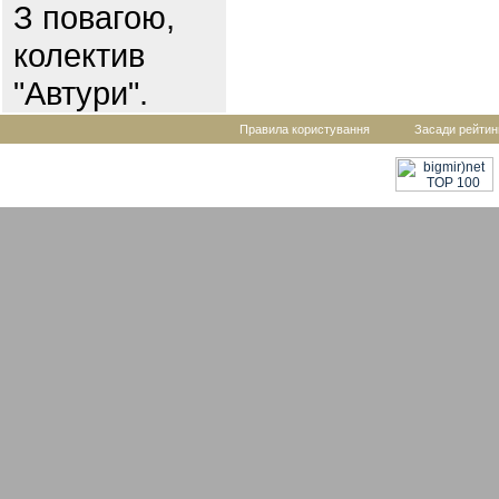
З повагою,
колектив
"Автури".
Правила користування
Засади рейтин