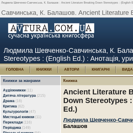
Людмила Шевченко-Савчинська, К. Балашов : Ancient Literature Breaking Down Stereotypes : (English Ed
Савчинська, К. Балашов. Ancient Literature B
Людмила Шевченко-Савчинська, К. Балашо
Stereotypes : (English Ed.) : Анотація, ур
ГОЛОВНА
КНИЖКИ
АВТОРИ
КНИГАРНІ
ВИДА
Книжки за жанрами
Книжка
Ancient Literature 
Аудіокнижки
(11)
Дитяча література
(215)
Down Stereotypes :
Драма
(18)
Критика
(62)
Ed.)
Культурологія
(47)
Мистецькі книжки
(11)
Людмила Шевченко-Савч
Переклади
(116)
Балашов
Періодика
(149)