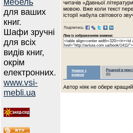
мебель
читачів «Давньої літератур
мовою. Вже коли текст пере
для ваших
історії набула світового зву
книг.
Поділитись:
Шафи зручні
Лінк із зображенням книжки:
для всіх
видів книг,
окрім
електронних.
Рецензії в прес
Уривок з
(0)
книжки
www.vsi-
Автор ніяк не обере кращий 
mebli.ua