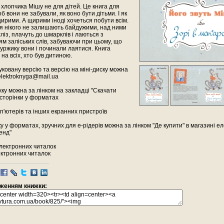
 хлопчика Мішу не для дітей. Це книга для
б вони не забували, як воно бути дітьми. І як
щирими. А щирими іноді хочеться побути всім.
ня нікого не залишають байдужими, над ними
сліз, плачуть до шмарклів і лаються з
м заліських слів, забуваючи при цьому, що
уржику вони і починали лаятися. Книга
на всіх, хто був дитиною.
ковану версію та версію на міні-диску можна
lektroknyga@mail.ua
ку можна за лінком на закладці "Скачати
сторінки у форматах
омп'ютерів та інших екранних пристроїв
у у форматах, зручних для е-рідерів можна за лінком "Де купити" в магазині е
енд"
електронних читалок
лектронних читалок
раженням книжки: