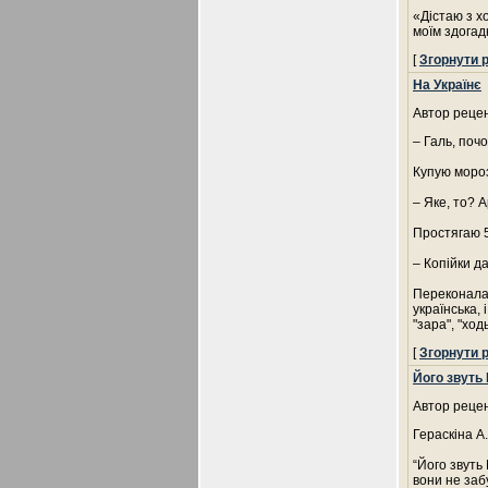
«Дістаю з х
моїм здогад
[
Згорнути 
На Українє
Автор рецен
– Галь, поч
Купую мороз
– Яке, то? 
Простягаю 5
– Копійки д
Переконалас
українська, 
"зара", "ход
[
Згорнути 
Його звуть
Автор рецен
Гераскіна А.
“Його звуть
вони не забу