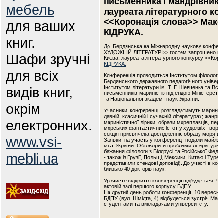
письменника і мандрівник
мебель
лауреата літературного к
<<Коронація слова>> Ма
для ваших
КІДРУКА.
книг.
До  Бердянська на Міжнародну наукову конф
ХУДОЖНІЙ ЛІТЕРАТУРІ>> гостем запрошено пи
Шафи зручні
Києва, лауреата літературного конкурсу <<Ко
КІДРУКА.
для всіх
Конференція проводиться Інститутом філології
Бердянського державного педагогічного універ
видів книг,
Інститутом літератури ім. Т. Г. Шевченка та В
письменників-мариністів під егідою Міністерств
та Національної академії наук України.

окрім
Учасники  конференції розглядатимуть мариніс
давній, класичній і сучасній літературах; жан
електронних.
мариністичної лірики, образи мореплавців, пер
морських фантастичних істот у художніх твора
секція присвячена дослідженню образу моря в
www.vsi-
Заявки  на участь у конференції подали майже
міст України. Обговорити проблеми літературн
бажання філологи з Білорусі та Російської Феде
mebli.ua
- також із Грузії, Польщі, Мексики, Китаю і Тур
представили стендові доповіді). До участі в к
близько 40 докторів наук.

Урочисте відкриття конференції відбудеться  9
актовій залі першого корпусу БДПУ.

На другий день роботи конференції, 10 вересня 
БДПУ (вул. Шмідта, 4) відбудеться зустріч Мак