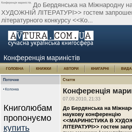
Конференція мариністів.
До Бердянська на Міжнародну 
ХУДОЖНІЙ ЛІТЕРАТУРІ>> гостем запрошено
літературного конкурсу <<Ко...
Конференція мариністів
ГОЛОВНА
КНИЖКИ
АВТОРИ
КНИГАРНІ
ВИДА
Поточне
Стаття
Конференція марин
Колонка
07.09.2010, 21:33
Книголюбам
До Бердянська на Міжнар
наукову конференцію
пропонуємо
<<МАРИНІСТИКА В ХУДО
купить
ЛІТЕРАТУРІ>> гостем зап