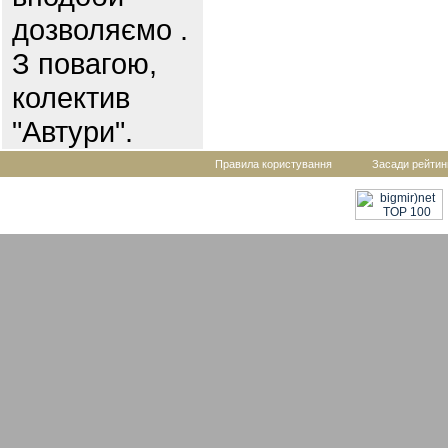
дозволяємо .
З повагою,
колектив
"Автури".
Правила користування
Засади рейтин