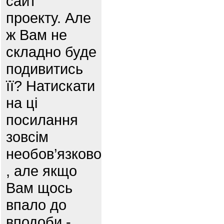
сайт
проекту. Але
ж Вам не
складно буде
подивитись
її? Натискати
на ці
посилання
зовсім
необов’язково
, але якщо
Вам щось
впало до
вподоби -