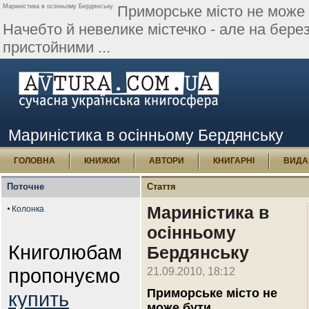
Мариністика в осінньому Бердянську.
Приморське місто не може 
Начебто й невелике містечко - але на бере
пристойними ...
Мариністика в осінньому Бердянську
ГОЛОВНА
КНИЖКИ
АВТОРИ
КНИГАРНІ
ВИДА
Поточне
Стаття
Мариністика в
Колонка
осінньому
Книголюбам
Бердянську
пропонуємо
21.09.2010, 18:12
Приморське місто не
купить
може бути