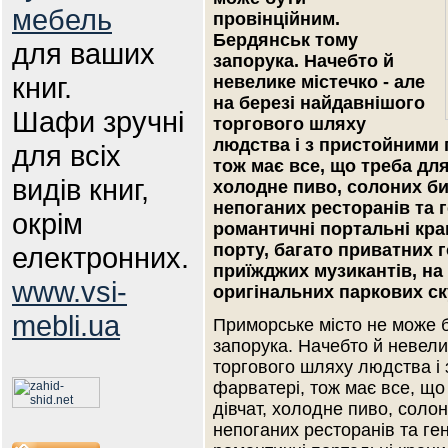
мебель
провінційним.
Бердянськ тому
для ваших
запорука. Начебто й
книг.
невелике містечко - але
на березі найдавнішого
Шафи зручні
торгового шляху
людства і з пристойними 
для всіх
тож має все, що треба для
видів книг,
холодне пиво, солоних бич
непоганих ресторанів та 
окрім
романтичні портальні кра
порту, багато приватних 
електронних.
приїжджих музикантів, на 
www.vsi-
оригінальних паркових ск
mebli.ua
Приморське місто не може б
запорука. Начебто й невели
торгового шляху людства і
фарватері, тож має все, що
дівчат, холодне пиво, солони
непоганих ресторанів та ге