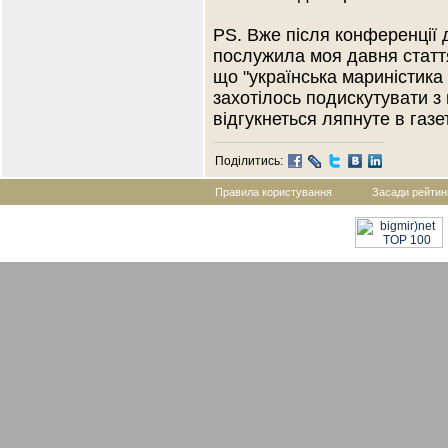
PS. Вже після конференції 
послужила моя давня стаття
що "українська мариністика
захотілось подискутувати з
відгукнеться ляпнуте в газе
Поділитись:
Правила користування
Засади рейтин