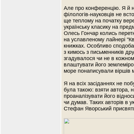
Але про конференцію. Я й н
філологів-науковців не вст
ще теплому на початку вер
українську класику на пред
Олесь Гончар колись перет
на уславленому лайнері "Кв
книжках. Особливо сподоба
з кимось з письменників дру
згадувалося чи не в кожному
влаштувати його землеміром
море понаписували віршів 
Я на всіх засіданнях не поб
була такою: взяти автора, 
проаналізувати його віднос
чи думав. Таких авторів в у
Стефан Яворський присвяти