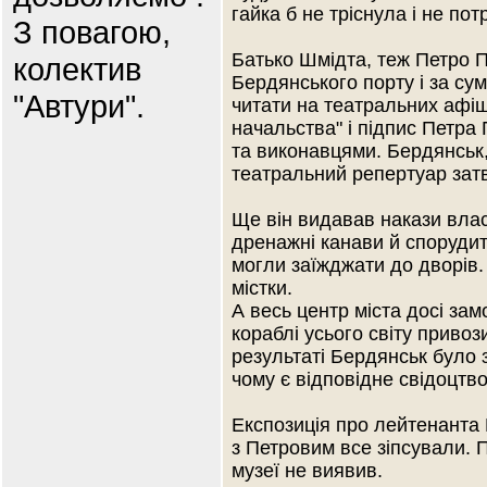
гайка б не тріснула і не по
З повагою,
Батько Шмідта, теж Петро П
колектив
Бердянського порту і за су
"Автури".
читати на театральних афіш
начальства" і підпис Петра
та виконавцями. Бердянськ, 
театральний репертуар затв
Ще він видавав накази влас
дренажні канави й спорудит
могли заїжджати до дворів. 
містки.
А весь центр міста досі зам
кораблі усього світу привоз
результаті Бердянськ було 
чому є відповідне свідоцтв
Експозиція про лейтенанта 
з Петровим все зіпсували. П
музеї не виявив.