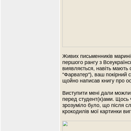
Живих письменників мариніс
першого рангу з Всеукраїнсь
виявляється, навіть мають 
"Фарватер"), ваш покірний с
щойно написав книгу про ос
Виступити мені дали можлив
перед студент(к)ами. Щось 
зрозуміло було, що після с
крокодилів мої картинки в