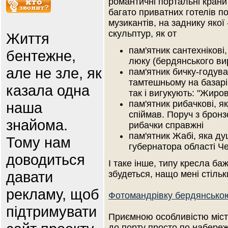
романтичні портальні крани 
багато приватних готелів п
музикантів, на заднику якої
скульптур, як от
Життя
пам'ятник сантехнікові
бентежне,
люку (бердянського ви
але не зле, як
пам'ятник бичку-годува
тамтешньому на базарі,
казала одна
так і вигукують: "Жиров
пам'ятник рибачкові, 
наша
спіймав. Поруч з бронз
знайома.
рибачки справжні
пам'ятник Жабі, яка д
Тому нам
губернатора області Ч
доводиться
І таке інше, типу кресла баж
давати
збудеться, нащо мені стіль
рекламу, щоб
Фотомандрівку бердянсько
підтримувати
Приємною особливістю міст
до порту просто по набереж