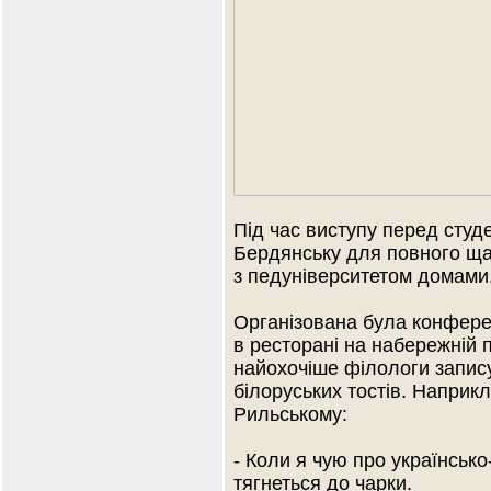
Під час виступу перед студе
Бердянську для повного ща
з педуніверситетом домами
Організована була конфере
в ресторані на набережній 
найохочіше філологи запису
білоруських тостів. Наприк
Рильському:
- Коли я чую про українсько
тягнеться до чарки.