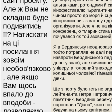
сайт проекту.
альтанками, ротондами й ск
Але ж Вам не
кінофестивалю "Бригантина"
чином просто до моря й сцен
складно буде
кінорежисери - з вагону одр
подивитись
організувати. Але я не на 
конференцію "Мариністика в 
її? Натискати
почувався як той азовський 
на ці
Я в Бердянську неодноразов
посилання
тобто потрапляв не далі пе
навпроти Бердянського педа
зовсім
дорогу знав), але виявилос
необов’язково
універу, а головний знаходи
колишньої чоловічої гімназі
, але якщо
дівки.
Вам щось
Ще з порту було геть не ви
впало до
лейтенанта Петра Петровича
пам'ятник. Бердянці бережут
вподоби -
пароплава "Діана", якого о
дозволяємо .
будучи на ньому капітаном. 