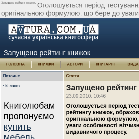
Запущено рейтинг книжок.
Оголошується період тестуванн
оригінальною формулою, що бере до уваги 
Запущено рейтинг книжок
ГОЛОВНА
КНИЖКИ
АВТОРИ
КНИГАРНІ
ВИДА
Поточне
Стаття
Запущено рейтинг
Колонка
23.09.2010, 10:46
Книголюбам
Оголошується період тес
рейтингу книжок, обрахо
пропонуємо
оригінальною формулою,
купить
уваги особливості вітчиз
видавничого процесу.
мебель