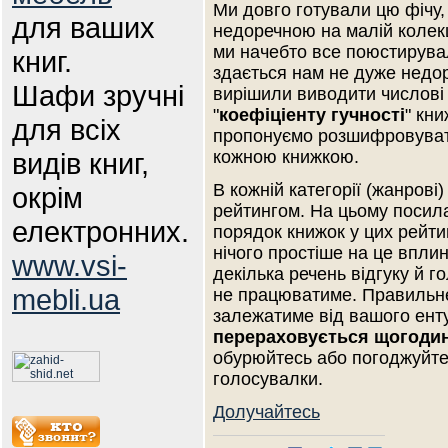
Ми довго готували цю фічу,
для ваших
недоречною на малій колекц
ми начебто все поюстирува
книг.
здається нам не дуже недор
Шафи зручні
вирішили виводити числові
"
коефіціенту гучності
" кни
для всіх
пропонуємо розшифровува
видів книг,
кожною книжкою.
В кожній категорії (жанрові
окрім
рейтингом. На цьому посил
електронних.
порядок книжок у цих рейти
нічого простіше на це вплин
www.vsi-
декілька речень відгуку й г
mebli.ua
не працюватиме. Правильне
залежатиме від вашого енту
перераховується щогоди
обурюйтесь або погоджуйте
голосувалки.
Долучайтесь