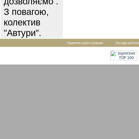
дозволяємо .
З повагою,
колектив
"Автури".
Правила користування
Засади рейтин