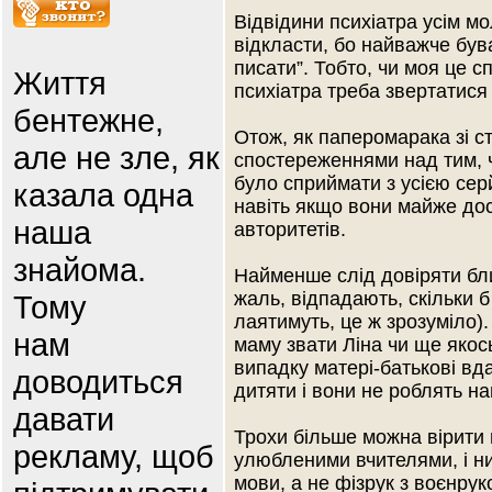
Відвідини психіатра усім 
відкласти, бо найважче був
писати”. Тобто, чи моя це 
Життя
психіатра треба звертатися
бентежне,
Отож, як паперомарака зі с
але не зле, як
спостереженнями над тим, ч
було сприймати з усією серй
казала одна
навіть якщо вони майже до
наша
авторитетів.
знайома.
Найменше слід довіряти бл
жаль, відпадають, скільки 
Тому
лаятимуть, це ж зрозуміло).
нам
маму звати Ліна чи ще якось
випадку матері-батькові вд
доводиться
дитяти і вони не роблять н
давати
Трохи більше можна вірити
рекламу, щоб
улюбленими вчителями, і ни
мови, а не фізрук з воєнрук