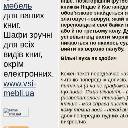
інше. Позаторішній футбо
мебель
книжки Ніцше й Кастанеди
обов’язково знайдеться 
для ваших
златовуст-говорун, який 
книг.
переповідати свої байки 
або й по третьому колу. 
Шафи зручні
усі вільні від вахти моря
для всіх
никаються по якихось суд
вийти на верхню палубу.
видів книг,
Вільні вуха як здобич
окрім
електронних.
Кожен текст передбачає наяв
читачів попередніх дописів,
www.vsi-
питання (а чи не графоман
mebli.ua
що пише. Якщо цікавить - 
(невропатолога принаймні)
інакше - моя справа писати
кому темна вода - нехай 
двох попередніх нудних абза
викреслив.