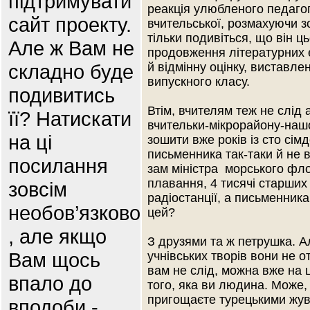
підтримувати
реакція улюбленого педагог
сайт проекту.
вчительської, розмахуючи з
тільки подивіться, що він ц
Але ж Вам не
продовження літературних е
складно буде
й відмінну оцінку, виставле
випускного класу.
подивитись
Втім, вчителям теж не слід а
її? Натискати
вчительки-мікрорайону-наш
на ці
зошити вже років із сто сім
письменника так-таки й не в
посилання
зам міністра морського фло
плавання, 4 тисячі старших 
зовсім
радіостанції, а письменник
необов’язково
цей?
, але якщо
З друзями та ж петрушка. А
Вам щось
учнівських творів вони не 
вам не слід, можна вже на ц
впало до
того, яка ви людина. Може, 
пригощаєте турецькими жува
вподоби -