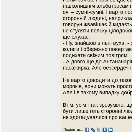
навколишнім альбатросам і г
очі – сумні-сумні. І варто 
сторонній людині, наприкла
говорун жвавішає й кидаєтьс
не стуляти пельку цілодобо
ще слухає.
- Ну, знайшов вільні вуха, 
колеги і обережно поверта
подихати свіжим повітрям.
- А довго ще до Антананарі
пасажирка. Але безсердечні
Не варто доводити до такого
моряків, вони можуть просто
Але і в такому випадку доб
Втім, усім і так зрозуміло,
бути лише геть сторонні люд
не здогадувалися про ваше
Поділитись: