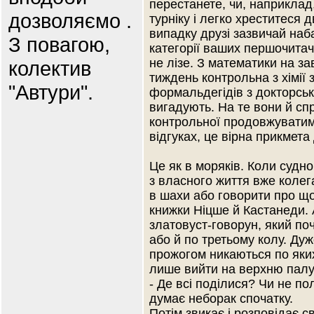
перестанете, чи, наприклад,
дозволяємо .
турніку і легко хреститеся 
випадку друзі зазвичай наб
З повагою,
категорії ваших першочитачі
не лізе. З математики на з
колектив
тиждень контрольна з хімії
"Автури".
формальдегідів з докторськ
вигадують. На те вони й сп
контрольної продовжуватим
відгуках, це вірна прикмета
Це як в моряків. Коли судно в
з власного життя вже колег
в шахи або говорити про що
книжки Ніцше й Кастанеди. 
златовуст-говорун, який по
або й по третьому колу. Дуж
прожогом никаються по яких
лише вийти на верхню палу
- Де всі поділися? Чи не по
думає неборак спочатку.
Потім звикає і розповідає св