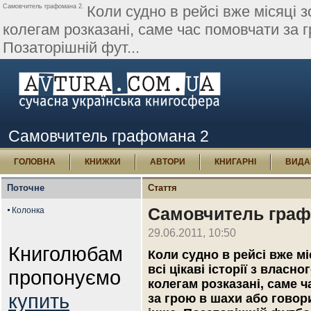
Самовчитель графомана 2.
Коли судно в рейсі вже місяці зо
колегам розказані, саме час помовчати за 
Позаторішній фут...
Самовчитель графомана 2
ГОЛОВНА
КНИЖКИ
АВТОРИ
КНИГАРНІ
ВИДА
Поточне
Стаття
Самовчитель граф
Колонка
29.06.2011, 10:50
Книголюбам
Коли судно в рейсі вже міс
всі цікаві історії з власн
пропонуємо
колегам розказані, саме 
купить
за грою в шахи або говор