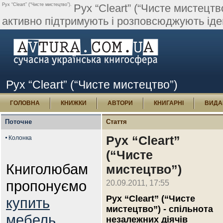
Рух “Cleart” (“Чисте мистецтво”).
Рух “Cleart” (“Чисте мистецтв
активно підтримують і розповсюджують ідею 
Рух “Cleart” (“Чисте мистецтво”)
ГОЛОВНА
КНИЖКИ
АВТОРИ
КНИГАРНІ
ВИДА
Поточне
Стаття
Рух “Cleart”
Колонка
(“Чисте
Книголюбам
мистецтво”)
пропонуємо
20.09.2011, 17:55
Рух “Cleart” (“Чисте
купить
мистецтво”) - спільнота
мебель
незалежних діячів