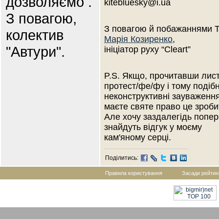
дозволяємо .
kitebluesky@i.ua
З повагою,
З повагою й побажаннями Т
колектив
Марія Козиренко
,
"Автури".
ініціатор руху “Cleart”
P.S. Якщо, прочитавши лист
протест/фе/фу і тому подібн
неконструктивні зауваження 
маєте святе право це зроби
Але хочу заздалегідь попер
знайдуть відгук у моєму
кам'яному серці.
Поділитись:
Правила користування
Засади рейтин