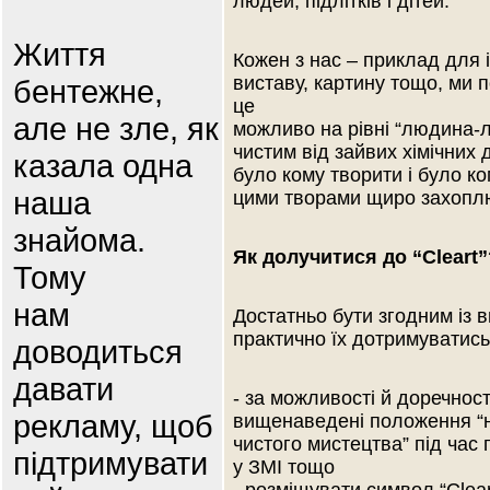
людей, підлітків і дітей.
Життя
Кожен з нас – приклад для 
виставу, картину тощо, ми 
бентежне,
це
але не зле, як
можливо на рівні “людина-л
чистим від зайвих хімічних 
казала одна
було кому творити і було к
наша
цими творами щиро захопл
знайома.
Як долучитися до “Cleart”
Тому
нам
Достатньо бути згодним із
практично їх дотримуватись,
доводиться
давати
- за можливості й доречнос
рекламу, щоб
вищенаведені положення “
чистого мистецтва” під час
підтримувати
у ЗМІ тощо