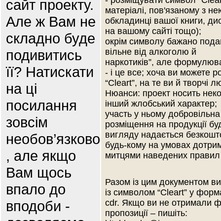
- розміщувати символ “Clear
сайт проекту.
матеріалі, пов'язаному з не
Але ж Вам не
обкладинці вашої книги, дис
на вашому сайті тощо);
складно буде
окрім символу бажано подава
подивитись
вільне від алкоголю й
наркотиків”, але формулюв
її? Натискати
- і це все; хоча ви можете 
“Cleart”, на те ви й творчі л
на ці
Нюанси: проект носить неко
посилання
інший жлобський характер;
участь у ньому добровільна 
зовсім
розміщення на продукції бу
вигляду надається безкошт
необов’язково
будь-кому на умовах дотри
, але якщо
митцями наведених правил і
Вам щось
Разом із цим документом ви
впало до
із символом “Cleart” у форм
вподоби -
cdr. Якщо ви не отримали ф
пропозиції – пишіть: