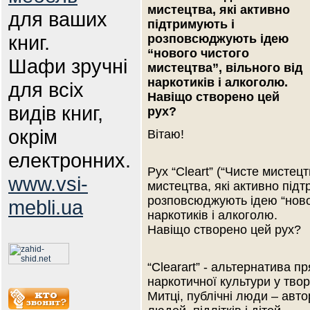
мистецтва, які активно
для ваших
підтримують і
книг.
розповсюджують ідею
“нового чистого
Шафи зручні
мистецтва”, вільного від
наркотиків і алкоголю.
для всіх
Навіщо створено цей
видів книг,
рух?
окрім
Вітаю!
електронних.
Рух “Cleart” (“Чисте мистецт
www.vsi-
мистецтва, які активно підт
розповсюджують ідею “новог
mebli.ua
наркотиків і алкоголю.
Навіщо створено цей рух?
“Clearart” - альтернатива п
наркотичної культури у тво
Митці, публічні люди – авт