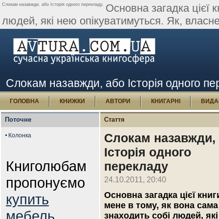
Слокам назавжди, або Історія одного перекладу.
Основна загадка цієї к
людей, які нею опікуватимуться. Як, власн
Слокам назавжди, або Історія одного пе
ГОЛОВНА
КНИЖКИ
АВТОРИ
КНИГАРНІ
ВИДА
Поточне
Стаття
Слокам назавжди,
Колонка
Історія одного
Книголюбам
перекладу
пропонуємо
24.10.2011, 20:40
Основна загадка цієї книг
купить
мене в тому, як вона сама
мебель
знаходить собі людей, як