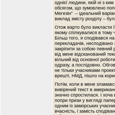
однієї людини, якій ні з ким
обсягом, що зумовлено попе
Мегезін” – ідеальний варіан
виклад змісту розділу – бу
Отож варто було викласти її
якому спілкувалися в тому ч
Більш того, я сподівався на
перекладачів, несподівано
закріпити за собою певний 
від мене відсканований текс
вільний від основної робот
одразу, а послідовно. Обго
не тільки учасниками проек
врешті, НМД, пішло на корис
Потім, коли в мене зламавс
вивірений текст в американсь
значно спростилася. І хоча
попри призи у вигляді пап
одним із заморських учасни
вчасність, і замість сподіва