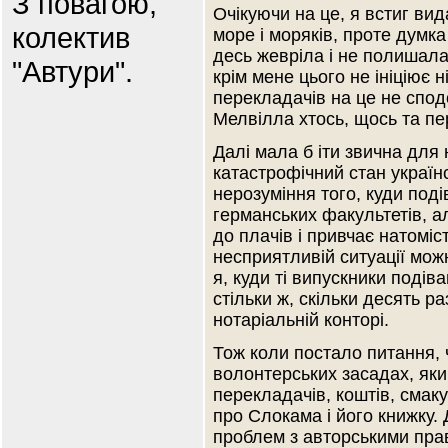
З повагою,
Очікуючи на це, я встиг ви
колектив
море і моряків, проте думк
десь жевріла і не полишала
"Автури".
крім мене цього не ініціює н
перекладачів на це не сподо
Мелвілла хтось, щось та п
Далі мала б іти звична для
катастрофічний стан україн
нерозуміння того, куди под
германських факультетів, а
до плачів і привчає натоміс
несприятливій ситуації мож
я, куди ті випускники поді
стільки ж, скільки десять 
нотаріальній конторі.
Тож коли постало питання,
волонтерських засадах, яки
перекладачів, коштів, смак
про Слокама і його книжку. 
проблем з авторськими прав