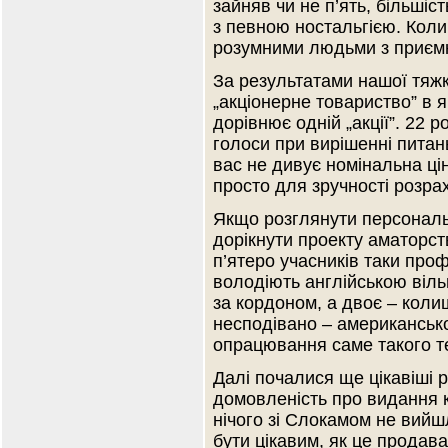
зайняв чи не п’ять, більшіст
з певною ностальгією. Коли
розумними людьми з приєм
За результатами нашої тяжк
„акціонерне товариство”
дорівнює одній „акції”. 22 
голоси при вирішенні питан
вас не дивує номінальна ці
просто для зручності розрах
Якщо розглянути персональ
дорікнути проекту аматорст
п’ятеро учасників таки проф
володіють англійською віл
за кордоном, а двоє – коли
несподівано – американсько
опрацювання саме такого те
Далі почалися ще цікавіші р
домовленість про видання 
нічого зі Слокамом не вийш
бути цікавим, як це продав