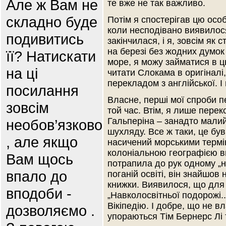
Але ж Вам не
те вже не так важливо.
складно буде
Потім я спостерігав цю осо
коли несподівано виявилося
подивитись
закінчилася, і я, зовсім як
на березі без жодних думок
її? Натискати
море, я можу займатися в ц
на ці
читати Слокама в оригіналі
перекладом з англійської. І
посилання
Власне, перші мої спроби 
зовсім
той час. Втім, я лише пере
Гальперіна – занадто малий 
необов’язково
шухляду. Все ж таки, це був
, але якщо
насичений морськими термін
колоніальною географією вщ
Вам щось
потрапила до рук одному „нет
впало до
поганій освіті, він знайшов
книжки. Виявилося, що для
вподоби -
„Навколосвітньої подорожі..
Вікіпедію. І добре, що не в
дозволяємо .
упораються Тім Бернерс Лі