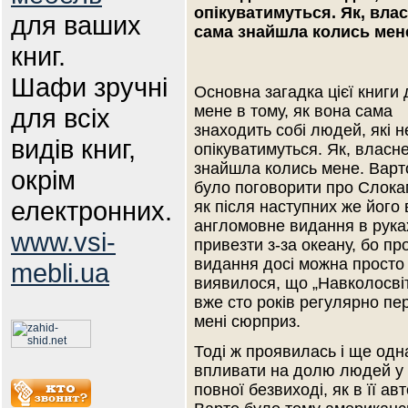
опікуватимуться. Як, влас
для ваших
сама знайшла колись мен
книг.
Шафи зручні
Основна загадка цієї книги
мене в тому, як вона сама
для всіх
знаходить собі людей, які 
видів книг,
опікуватимуться. Як, власн
знайшла колись мене. Варт
окрім
було поговорити про Слока
електронних.
як після наступних же його 
англомовне видання в рука
www.vsi-
привезти з-за океану, бо пр
видання досі можна просто 
mebli.ua
виявилося, що „Навколосві
вже сто років регулярно пе
мені сюрприз.
Тоді ж проявилась і ще одна
впливати на долю людей у 
повної безвиході, як в її а