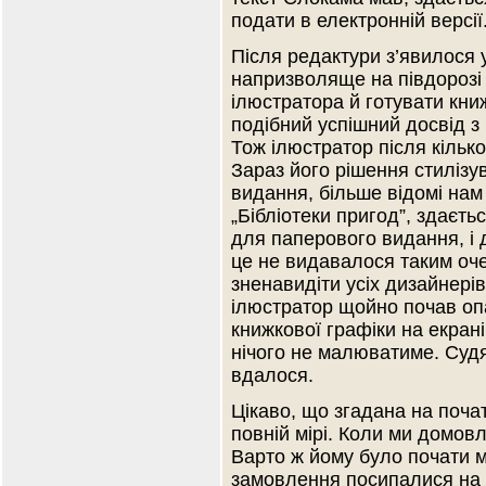
подати в електронній версі
Після редактури з’явилося 
напризволяще на півдорозі
ілюстратора й готувати кни
подібний успішний досвід з
Тож ілюстратор після кільк
Зараз його рішення стилізув
видання, більше відомі на
„Бібліотеки пригод”, здаєт
для паперового видання, і 
це не видавалося таким оч
зненавидіти усіх дизайнерів
ілюстратор щойно почав опа
книжкової графіки на екрані
нічого не малюватиме. Судя
вдалося.
Цікаво, що згадана на почат
повній мірі. Коли ми домов
Варто ж йому було почати 
замовлення посипалися на н