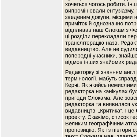
хочеться чогось робити. Інш
випромінювали ентузіазму. 
зведеним докупи, місцями н
приміток й однозначно потр
відпливав наш Слокам з Фе
ці розділи перекладали пер
транслітерацію назв. Редак
видавництво. Але не судилос
попередні учасники, знайшо
відмов інших знайомих реда
Редакторку зі знанням англій
термінології, мабуть справд
Керчі. Як якийсь немислими
редакторка на канікулах б
пригоди Слокама. Але зовс
редакторка та виявилася у
видавництві „Критика”. І ц
проекту. Скажімо, список ге
Великим географічним атласо
пропозицію. Як і з півтори с
текст Слокама мав, здаєть