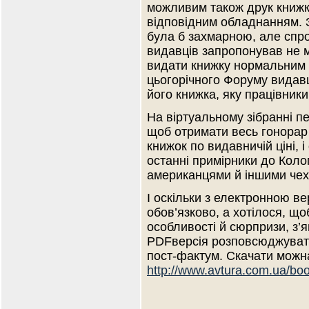
можливим також друк книжки
відповідним обладнанням. З
була б захмарною, але спро
видавців запропонував не м
видати книжку нормальним 
цьогорічного Форуму видавц
його книжка, яку працівники
На віртуальному зібранні п
щоб отримати весь гонорар
книжок по видавничій ціні, 
останні примірники до Кол
американцями й іншими чеха
І оскільки з електронною ве
обов’язково, а хотілося, що
особливості й сюрпризи, з’
PDFверсія розповсюджуват
пост-фактум. Скачати можна
http://www.avtura.com.ua/book