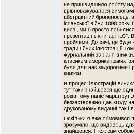
не пришвидшило роботу над
врівноважувалося вимогам
абстрактний броненосець, а
іспанської війни 1898 року
Києві, ми б просто побилися
презентації в книгарні „Є”. 
проблеми. До речі, це буде
традиційних ілюстрацій Том
журнальний варіант книжки
класиком американських комі
були для нас задорогими і
книжки.
В процесі ілюстрацій виник
тут таки знайшовся ще один 
років тому наніс марштрут 
беззастережно дав згоду на
друкованому виданні так і в
Оскільки я вже обмовився 
зрозуміло, що видавець для
знайшовся. І теж сам собою