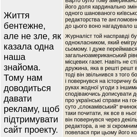
Варто було тому американськ
його доля кардинально змі
Життя
одного шанованого київсько
редакторства те англомовн
бентежне,
до цього воно нагадувало ш
але не зле, як
Журналіст той насправді бу
однокласником, який емігру
казала одна
сьомому. І дуже переймався 
наша
загальноамериканський рів
місцевих газет. Навіть не ст
знайома.
дружина, яка в решті решт в
тоді він звільнився з того 
Тому нам
і повернувся на історичну б
доводиться
руках жодної угоди з іншим
сподіваючись дописувати д
давати
про українські справи на гон
рекламу, щоб
суто „слокамівський” вчино
таки почитати, як все в ньо
підтримувати
він повернувся через декіл
редактора, а не зі скромни
сайт проекту.
повелася при цьому його ко