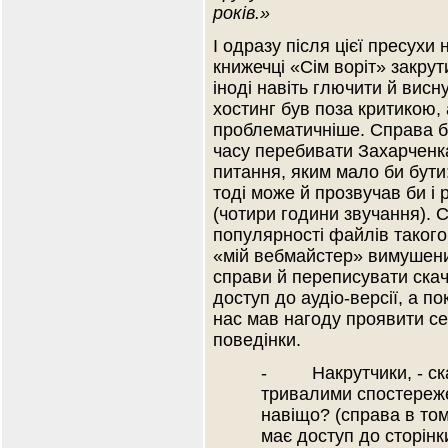
років.»
І одразу після цієї пресухи
книжечці «Сім воріт» закрут
іноді навіть глючити й висн
хостинг був поза критикою,
проблематичніше. Справа бу
часу перебивати Захарченка
питання, яким мало би бут
тоді може й прозвучав би і р
(чотири години звучання). С
популярності файлів такого
«мій вебмайстер» вимушений
справи й переписувати ска
доступ до аудіо-версії, а п
нас мав нагоду проявити се
поведінки.
- Накрутчики, - сказ
тривалими спостереже
навіщо? (справа в то
має доступ до сторінк