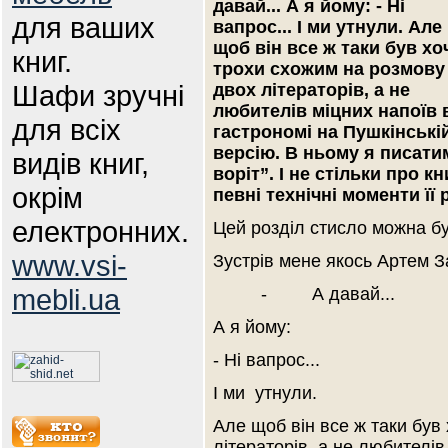
давай... А я йому: - Ні
для ваших
вапрос... І ми утнули. Але
щоб він все ж таки був хо
книг.
трохи схожим на розмову
Шафи зручні
двох літераторів, а не
любителів міцних напоїв 
для всіх
гастрономі на Пушкінські
версію. В ньому я писати
видів книг,
воріт”. І не стільки про к
окрім
певні технічні моменти ї
електронних.
Цей розділ стисло можна бу
www.vsi-
Зустрів мене якось Артем З
mebli.ua
- А давай...
А я йому:
- Ні вапрос...
І ми утнули.
Але щоб він все ж таки був
літераторів, а не любителів