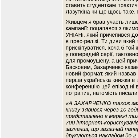
ставить студенткам практич
Лазуткіна чи ще щось таке.
Живцем я брав участь лише 
кампанії: поцапався з яким
УНІАНі, який причепився до
в прес-релізі. Ти диви який
прискіпуватися, хоча б той
у попередній серії, тактовн
для промоушену, а цей прич
Басковим, Захарченко каза
новий формат, який назвав 
перша українська книжка в ц
конференцію цей епізод ні в
потрапив, натомість писали
«А.ЗАХАРЧЕНКО також зазн
книгу з'явився через 10 год
представлено в мережі тижд
700 інтернет-користувачів
зазначив, що зазвичай папе
друкуються накладом до 2 