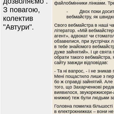
дозволяємо .
файлобмінники лінками. Тр
З повагою,
- Двох поки досить,
колектив
вебмайстру, як швидко
"Автури".
Свого вебмайстра в наші ч
літератор. «Мій вебмайстер»
агент», адвокат чи стоматол
обзавелися, при зустрічах л
в тебе знайомого вебмайстр
дуже зайнятий». І це свята
обрати такого вебмайстра, 
сайту завжди відповідав:
- Та ні вапрос, - і не зника
Мені пощастило лише з пер
бо ж справді зайнятий. Але 
того, що Захарченкові реда
виявилося, звукорежисери-а
книжки) теж були людьми з
Головна помилка більшості
в електрокнижках – вони не