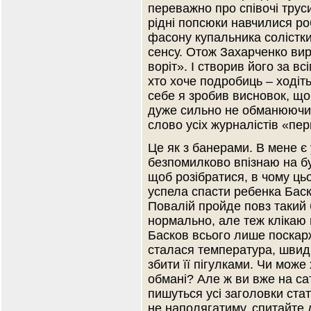
переважно про співочі труси
рідні попсюки навчилися роб
фасону купальника солістки
сенсу. Отож Захарченко вир
воріт». І створив його за в
хто хоче подробиць – ходіть
себе я зробив висновок, що 
дуже сильно не обманюючи,
слово усіх журналістів «пе
Це як з банерами. В мене є
безпомилково впізнаю на бу
щоб розібратися, в чому ць
успела спасти ребенка Баск
Повалій пройде повз такий
нормально, але теж клікаю п
Басков всього лише поскарж
сталася температура, швидк
збити її пігулками. Чи мож
обмані? Але ж ви вже на са
пишуться усі заголовки стат
не наполягатиму, спитайте д