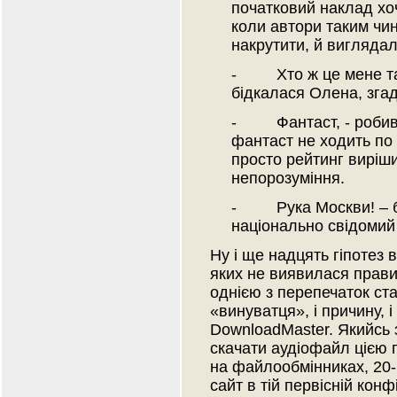
початковий наклад хо
коли автори таким чи
накрутити, й виглядал
- Хто ж це мене так
бідкалася Олена, зг
- Фантаст, - робив 
фантаст не ходить по 
просто рейтинг виріш
непорозуміння.
- Рука Москви! – бе
національно свідомий
Ну і ще надцять гіпотез 
яких не виявилася прави
однією з перепечаток ста
«винуватця», і причину, і 
DownloadMaster. Якийсь 
скачати аудіофайл цією 
на файлообмінниках, 20
сайт в тій первісній конф