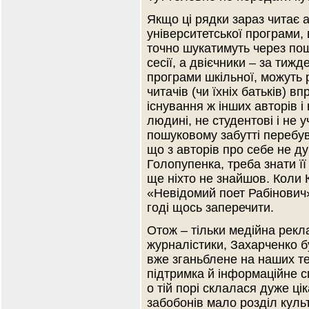
Якщо ці рядки зараз читає 
університетської програми,
точно шукатимуть через пош
сесії, а двієчники – за тиж
програми шкільної, можуть 
читачів (чи їхніх батьків) 
існування ж інших авторів і
людині, не студентові і не у
пошуковому забутті перебува
що з авторів про себе не д
Голопупенка, треба знати її
ще ніхто не знайшов. Коли 
«Невідомий поет Рабінович»
годі щось заперечити.
Отож – тільки медійна рекла
журналістики, Захарченко бу
вже зганьблене на наших те
підтримка й інформаційне 
о тій порі склалася дуже ці
забобонів мало розділ куль