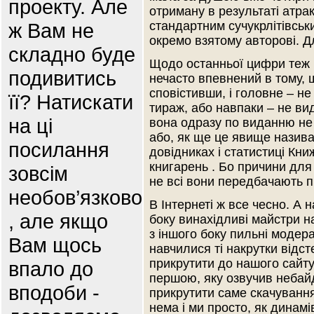
проекту. Але
отриману в результаті атра
ж Вам не
стандартним сучукрлітівськ
окремо взятому авторові. Д
складно буде
Щодо останньої цифри теж і
подивитись
нечасто впевнений в тому, 
сповістивши, і головне – н
її? Натискати
тираж, або навпаки – не вид
на ці
вона одразу по виданню не 
або, як ще це явище назива
посилання
довідниках і статистиці Кн
книгарень . Бо причини для 
зовсім
не всі вони передбачають п
необов’язково
В Інтернеті ж все чесно. А 
, але якщо
боку винахідливі майстри н
з іншого боку пильні модер
Вам щось
навчилися ті накрутки відс
прикрутити до нашого сайту
впало до
першою, яку озвучив небай
вподоби -
прикрутити саме скачування
нема і ми просто, як динамі