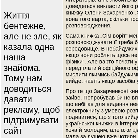
доведеться викласти його 
книжку Олени Захарченко „Сі
Життя
вона того варта, скільки про
бентежне,
розповсюдження.
але не зле, як
Сама книжка „Сім воріт” мен
розповсюджувати її треба бу
казала одна
середовище. В небайдужих 
наша
якщо вони роблять щось не т
фізики”. Але варто почати 
знайома.
передплати й офіційного оф
мислити якимись байдужими
Тому нам
вийде, навіть якщо засобів
доводиться
Про те що Захарченкові кн
давати
зайве. Попробував би не впо
що вибігав для видання не
рекламу, щоб
електрокнигу з умовою роз
подивитися, що з того вийд
підтримувати
української книжки в інтер
сайт
хоча й молодим, але вже ці
мала за душею вже чотири в