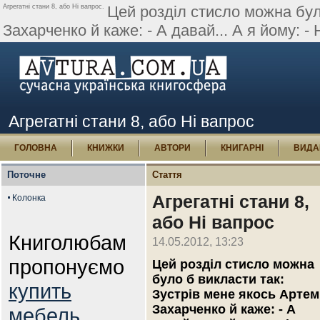
Агрегатні стани 8, або Ні вапрос.
Цей розділ стисло можна бул
Захарченко й каже: - А давай... А я йому: - Н
Агрегатні стани 8, або Ні вапрос
ГОЛОВНА
КНИЖКИ
АВТОРИ
КНИГАРНІ
ВИДА
Поточне
Стаття
Агрегатні стани 8,
Колонка
або Ні вапрос
Книголюбам
14.05.2012, 13:23
пропонуємо
Цей розділ стисло можна
було б викласти так:
купить
Зустрів мене якось Артем
Захарченко й каже: - А
мебель