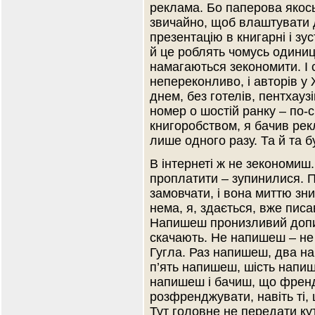
реклама. Бо паперова якось 
звичайно, щоб влаштувати д
презентацію в книгарні і зус
й це роблять чомусь одиниці
намагаються зекономити. І 
непереконливо, і авторів у
днем, без готелів, пентхауз
номер о шостій ранку – по-с
книгоробством, я бачив рекл
лише одного разу. Та й та б
В інтернеті ж не зекономиш
проплатити – зупинилися. П
замовчати, і вона миттю зни
нема, я, здається, вже пис
Напишеш пронизливий допис
скачають. Не напишеш – не 
Гугла. Раз напишеш, два н
п’ять напишеш, шість напише
напишеш і бачиш, що френд
розфренджувати, навіть ті, 
Тут головне не передати кут