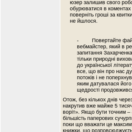
юзер залишив свого робот
обурюватися в коментах д
поверніть гроші за квитки
не йшлося.
- Повертайте файл, 
вебмайстер, який в ре
запитання Захарченка,
тільки природні вихов
до української літера
все, що він про нас ду
потоків і не поперхнув
яким датувалася його 
щедрості продовживс
Отож, без кількох днів через
накрутив вже майже 5 тися
воріт». Якщо бути точним –
більшість паперових сучурп
поки що вважати це максиму
книжки, що розповсюджуєть