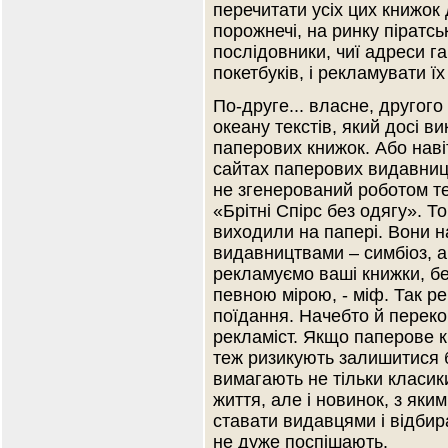
перечитати усіх цих книжок
порожнечі, на ринку піратс
послідовники, чиї адреси га
покетбуків, і рекламувати їх
По-друге... власне, другого
океану текстів, який досі в
паперових книжок. Або наві
сайтах паперових видавницт
не згенерований роботом те
«Брітні Спірс без одягу». Т
виходили на папері. Вони на
видавництвами – симбіоз, а
рекламуємо ваші книжки, бе
певною мірою, - міф. Так р
поїдання. Начебто й перекон
рекламіст. Якщо паперове к
теж ризикують залишитися б
вимагають не тільки класик
життя, але і новинок, з яки
ставати видавцями і відбират
не дуже поспішають.