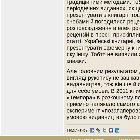
традиційними методами: тоб
періодичних виданнях, як це
презентувати в книгарні то
снобами й погодилися рецен
розповсюдження в електрон
рецензій в пресі і прискіпл
статті. Українські книгарні
презентувати ефемерну книж
яку іншу. Тобто не виявили
книжки.
Але головним результатом 
вигляді рукопису не зацікав
видавництва, тож він ще й 
для себе умови. В 2011 кн
«Темпора» в розкошному по
приємно налякало самого ав
експеримент «позапаперово
умовою видавництва було пр
Поділитись: