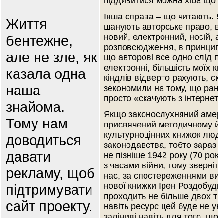
піддивитися можна хіба що 
Інша справа – що читають. 
Життя
шанують авторське право, в
новий, електронний, носій, 
бентежне,
розповсюдження, в принципі
але не зле, як
що авторові все одно слід 
електронні, більшість моїх 
казала одна
кіндлів відверто рахують, с
наша
зекономили на тому, що ран
просто «скачують з інтерне
знайома.
Якщо законослухняний амер
Тому нам
присвячений методичному 
культурноцінних книжок люд
доводиться
законодавства, тобто зара
давати
не пізніше 1942 року (70 ро
з часами війни, тому зверні
рекламу, щоб
нас, за спостереженнями ви
нової книжки Ірен Роздобудь
підтримувати
проходить не більше двох ти
сайт проекту.
навіть ресурс цей буде не у
заліниві навіть для того, щ