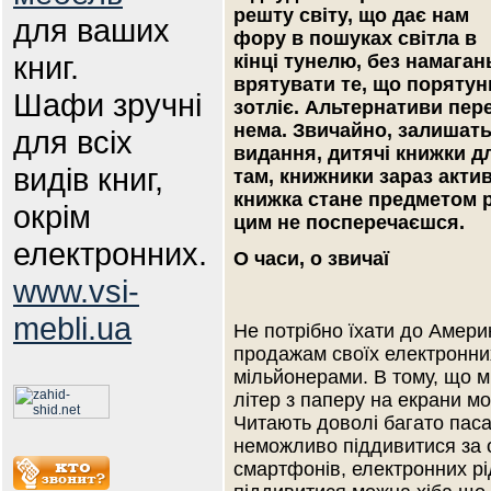
решту світу, що дає нам
для ваших
фору в пошуках світла в
книг.
кінці тунелю, без намаган
врятувати те, що порятунк
Шафи зручні
зотліє. Альтернативи пер
нема. Звичайно, залишать
для всіх
видання, дитячі книжки д
видів книг,
там, книжники зараз акти
книжка стане предметом ро
окрім
цим не посперечаєшся.
електронних.
О часи, о звичаї
www.vsi-
mebli.ua
Не потрібно їхати до Амери
продажам своїх електронни
мільйонерами. В тому, що 
літер з паперу на екрани м
Читають доволі багато паса
неможливо піддивитися за 
смартфонів, електронних рід