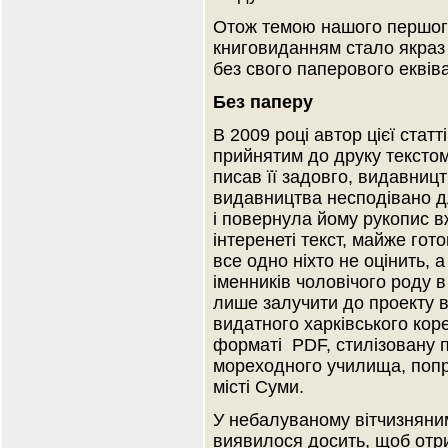
Отож темою нашого першого
книговиданням стало якраз 
без свого паперового еквів
Без паперу
В 2009 році автор цієї стат
прийнятим до друку текстом
писав її задовго, видавницт
видавництва несподівано д
і повернула йому рукопис 
інтеренеті текст, майже гот
все одно ніхто не оцінить,
іменників чоловічого роду 
лише залучити до проекту 
видатного харківського коре
форматі PDF, стилізовану 
мореходного училища, попр
місті Суми.
У небалуваному вітчизняни
виявилося досить, щоб отри