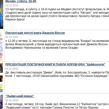
Медвін, субота, 16-00
10.11.2010
13 листопада, в суботу, о 16-й годині на Медвіні (Інститут фізкультури, м. 
стадіон) мені дали годину часу на презентацію сайту "Автура", але виходи
дві презентації за ціною однієї (тобто безкоштовно): проекту Автура і пікс
Нариси бурси
Презентація другої книги Джаклін Вілсон
05.11.2010
о 12.00 у четвер 11 листопада на стенді видавництва "Богдан" на книжков
вулиці Фізкультурній, у Києві відбудеться презентація книг Джаклін Вілсон,
Володимира Чернишенка та малюнків Ганни Осадко
ПРЕЗЕНТАЦІЯ ПОЕТИЧНОЇ КНИГИ ПАВЛА КОРОБЧУКА "Кайфологія"
04.11.2010
Де: фестиваль-ресторація "Диван". (Київ, пл. Бессарабська, 2. навпроти Пі
Коли: 7 листопада, 19:00 Організаійна підтримка: МО "Остання Барикада" 
"Львівський роман"
02.11.2010
4 листопада, четвер, 18 год. Львів, вул. Винниченка,12 "Кабінетна" зустріч
"Львівський роман" гості: прозаїки Галина Пагутяк та Петро Яценко.