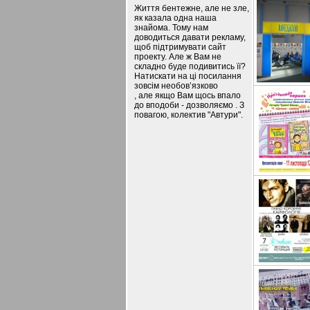
Життя бентежне, але не зле,
як казала одна наша
знайома. Тому нам
доводиться давати рекламу,
щоб підтримувати сайт
проекту. Але ж Вам не
складно буде подивитись її?
Натискати на ці посилання
зовсім необов’язково
, але якщо Вам щось впало
до вподоби - дозволяємо . З
повагою, колектив "Автури".