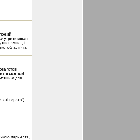
 поезій
 у цій номінації
 цій номінації
кої області) та
ова готові
вати свої нові
іменника для
олоті ворота")
ського мариніста,