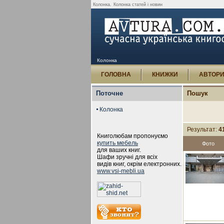
Колонка.
Колонка статей і новин
Колонка
ГОЛОВНА
КНИЖКИ
АВТОР
Поточне
Пошук
Колонка
Результат:
4
Книголюбам пропонуємо
купить мебель
Фото
для ваших книг.
Шафи зручні для всіх
видів книг, окрім електронних.
www.vsi-mebli.ua