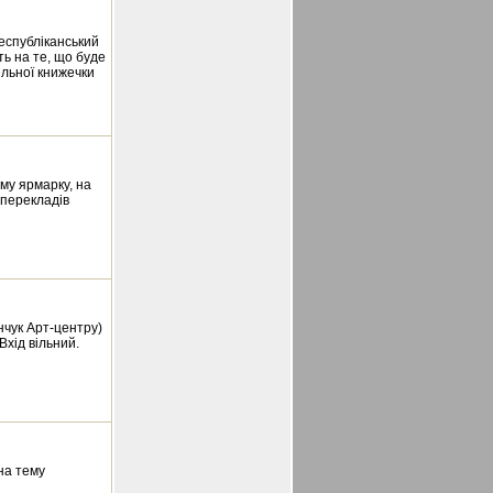
Республіканський
ть на те, що буде
ельної книжечки
ому ярмарку, на
 перекладів
нчук Арт-центру)
Вхід вільний.
 на тему