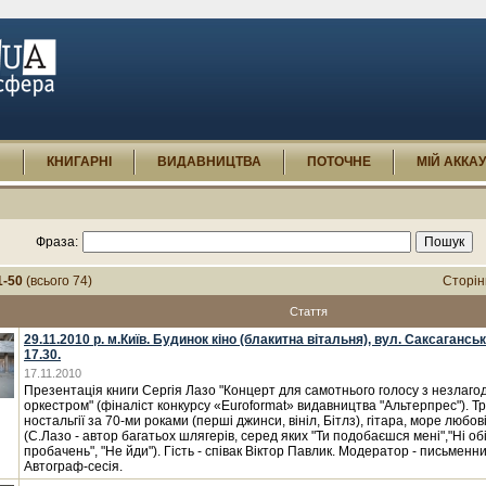
И
КНИГАРНІ
ВИДАВНИЦТВА
ПОТОЧНЕ
МІЙ АККА
Фраза:
1-50
(всього 74)
Сторін
Стаття
29.11.2010 р. м.Київ. Будинок кіно (блакитна вітальня), вул. Саксаганськ
17.30.
17.11.2010
Презентація книги Сергія Лазо "Концерт для самотнього голосу з незлаг
оркестром" (фіналіст конкурсу «Euroformat» видавництва "Альтерпрес"). Тро
ностальгії за 70-ми роками (перші джинси, вініл, Бітлз), гітара, море любов
(С.Лазо - автор багатьох шлягерів, серед яких "Ти подобаєшся мені","Ні обі
пробачень", "Не йди"). Гість - співак Віктор Павлик. Модератор - письменни
Автограф-сесія.