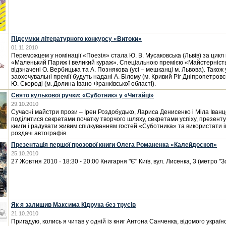
Підсумки літературного конкурсу «Витоки»
01.11.2010
Переможцем у номінації «Поезія» стала Ю. В. Мусаковська (Львів) за цикл
«Маленький Париж і великий кураж». Спеціальною премією «Майстерність»
відзначені О. Вербицька та А. Познякова (усі – мешканці м. Львова). Також у
заохочувальні премії будуть надані А. Білому (м. Кривий Ріг Дніпропетровсь
Ю. Скороді (м. Долина Івано-Франківської області).
Свято кулькової ручки: «Суботник» у «Читайці»
29.10.2010
Сучасні майстри прози – Ірен Роздобудько, Лариса Денисенко і Міла Іванц
поділитися секретами початку творчого шляху, секретами успіху, презенту
книги і радувати живим спілкуванням гостей «Суботника» та використати 
роздачі автографів.
Презентація першої прозової книги Олега Романенка «Калейдоскоп»
25.10.2010
27 Жовтня 2010 · 18:30 - 20:00 Книгарня "Є" Київ, вул. Лисенка, 3 (метро "З
Як я залишив Максима Кідрука без трусів
21.10.2010
Пригадую, колись я читав у одній із книг Антона Санченка, відомого україн