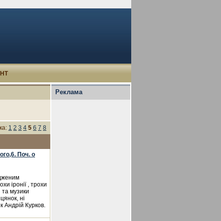
УНТ
Реклама
ка:
1
2
3
4
5
6
7
8
ого,6. Поч. о
одженим
хи іронії , трохи
і та музики
цянок, ні
к Андрій Курков.