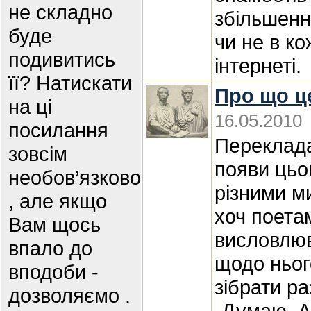
не складно
збільшення
буде
чи не в ко
подивитись
інтернеті.
її? Натискати
Про що ц
на ці
16.05.2010
посилання
Переклада
зовсім
появи цьог
необов’язково
різними м
, але якщо
хоч поета
Вам щось
висловлюв
впало до
щодо нього
вподоби -
зібрати ра
дозволяємо .
„Думаю, А