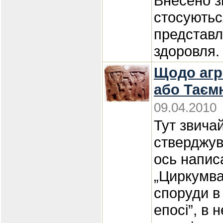
Внесено з
стосуютьс
представл
здоровля.
Щодо агре
або Таєм
09.04.2010
Тут звича
стверджув
ось напис
„Циркумва
споруди в
епосі”, в 