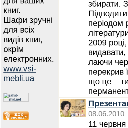
для ваших
збирати. З
книг.
Підводити
Шафи зручні
періодом 
для всіх
літератур
видів книг,
2009 році
окрім
видавати,
електронних.
лаючи чер
www.vsi-
перекрив 
mebli.ua
що це – т
перманент
Презентац
08.06.2010
11 червня 