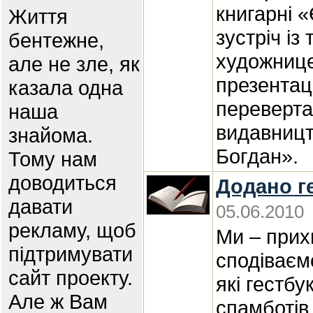
книгарні «
Життя
зустріч із
бентежне,
художниц
але не зле, як
презентаці
казала одна
переверта
наша
видавницт
знайома.
Богдан».
Тому нам
доводиться
Додано г
давати
05.06.2010
рекламу, щоб
Ми – прих
підтримувати
сподіваєм
сайт проекту.
які гестбу
Але ж Вам
спамботів 