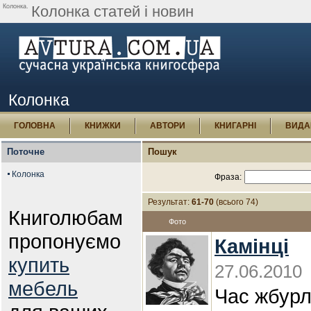
Колонка.
Колонка статей і новин
Колонка
ГОЛОВНА
КНИЖКИ
АВТОРИ
КНИГАРНІ
ВИДА
Поточне
Пошук
Колонка
Фраза:
Результат:
61-70
(всього 74)
Книголюбам
Фото
пропонуємо
Камінці
купить
27.06.2010
мебель
Час жбурл