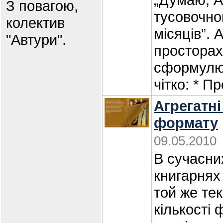
З повагою,
тусовочно
колектив
місяців”.
"Автури".
простора
сформулю
чітко: * П
Агрегатні
формату
09.05.2010
В сучасних
книгарнях
той же тек
кількості 