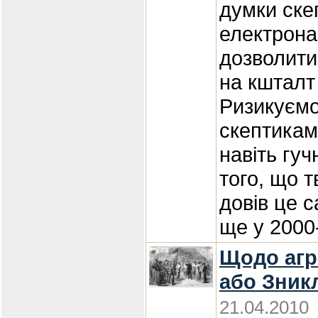
думки скеп
електрона
дозволити
на кшталт
Ризикуємо
скептикам
навіть гуч
того, що т
довів це с
ще у 2000
Щодо агре
або Зник
21.04.2010