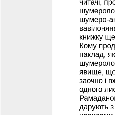
читачі, п
шумерологі
шумеро-ак
вавілоняна
книжку ще
Кому прод
наклад, я
шумеролог
явище, що
заочно і в
одного ли
Рамаданом
дарують з