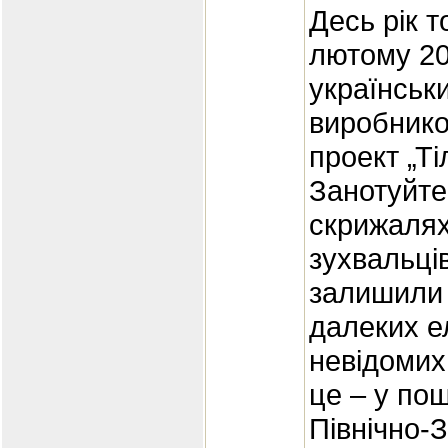
Десь рік т
лютому 20
українськи
виробнико
проект „Ті
Занотуйте
скрижалях
зухвальці
залишили с
далеких е
невідомих 
це – у по
Північно-