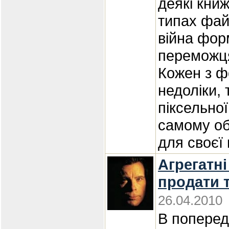
деякі кни
типах фай
війна форм
переможця
Кожен з ф
недоліки, 
піксельно
самому об
для своєї
Агрегатні
продати 
26.04.2010
В поперед