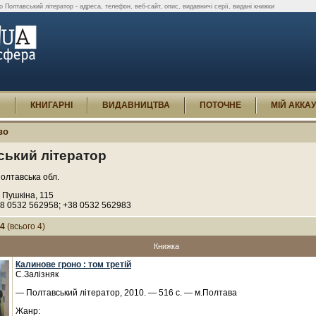
 Полтавський літератор - адреса, телефон, веб-сайт, опис, видавничі серії, видані книжки
И
КНИГАРНІ
ВИДАВНИЦТВА
ПОТОЧНЕ
МІЙ АККА
во
ський літератор
олтавська обл.
 Пушкіна, 115
8 0532 562958; +38 0532 562983
-4
(всього 4)
Книжка
Калинове гроно : том третій
С.Залізняк
— Полтавський літератор, 2010. — 516 с. — м.Полтава
Жанр: