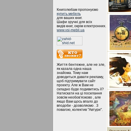
Книголюбам пропонуємо
купить мебель
для ваших книг.
Шафи зручні для всіх
видів книг, окрім електронних.
www.vsi-mebli.ua
Життя бентежне, але не зле,
як казала одна наша
знайома. Тому нам
доводиться давати рекламу,
щоб підтримувати сайт
проекту. Але ж Вам не
складно буде подивитись її?
Натискати на ці посилання
зовсім необов’язково , але
якщо Вам щось впало до
вподоби - дозволяємо . З
повагою, колектив "Автури".