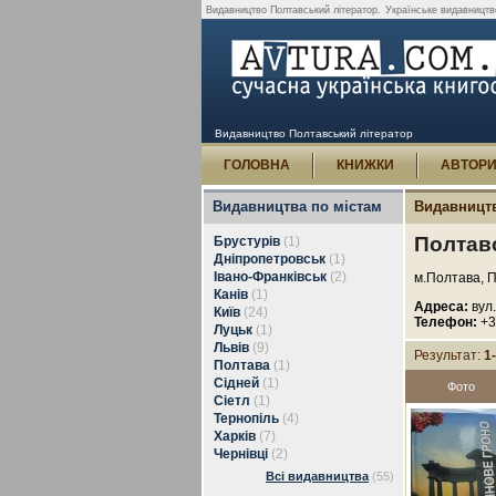
Видавництво Полтавський літератор.
Українське видавництво
Видавництво Полтавський літератор
ГОЛОВНА
КНИЖКИ
АВТОР
Видавництва по містам
Видавницт
Полтав
Брустурів
(1)
Дніпропетровськ
(1)
Івано-Франківськ
(2)
м.Полтава, П
Канів
(1)
Адреса:
вул.
Київ
(24)
Телефон:
+3
Луцьк
(1)
Львів
(9)
Результат:
1
Полтава
(1)
Сідней
(1)
Фото
Сіетл
(1)
Тернопіль
(4)
Харків
(7)
Чернівці
(2)
Всі видавництва
(55)