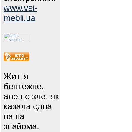
www.vsi-
mebli.ua
Життя
бентежне,
але не зле, як
казала одна
наша
знайома.