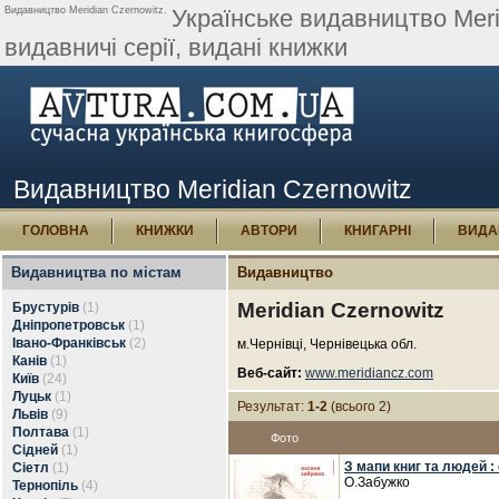
Видавництво Meridian Czernowitz.
Українське видавництво Merid
видавничі серії, видані книжки
Видавництво Meridian Czernowitz
ГОЛОВНА
КНИЖКИ
АВТОРИ
КНИГАРНІ
ВИДА
Видавництва по містам
Видавництво
Meridian Czernowitz
Брустурів
(1)
Дніпропетровськ
(1)
Івано-Франківськ
(2)
м.Чернівці, Чернівецька обл.
Канів
(1)
Веб-сайт:
www.meridiancz.com
Київ
(24)
Луцьк
(1)
Результат:
1-2
(всього 2)
Львів
(9)
Полтава
(1)
Фото
Сідней
(1)
З мапи книг та людей : 
Сіетл
(1)
О.Забужко
Тернопіль
(4)