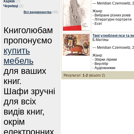
Харків
(7)
— Meridian Czernowitz, 
Чернівці
(2)
Жанр:
Всі видавництва
(55)
- Вибране різних років
- Літературні портрети
- Есеї
Книголюбам
Твої улюблені пси та інш
пропонуємо
Б.Матіяш
купить
— Meridian Czernowitz, 
Жанр:
мебель
- Збірки лірики
- Верлібр
для ваших
- Аудіокнижки
Результат:
1-2
(всього 2)
книг.
Шафи зручні
для всіх
видів книг,
окрім
електронних.