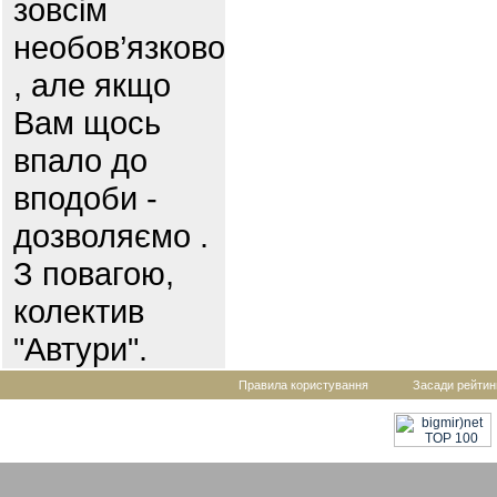
зовсім
необов’язково
, але якщо
Вам щось
впало до
вподоби -
дозволяємо .
З повагою,
колектив
"Автури".
Правила користування
Засади рейтин