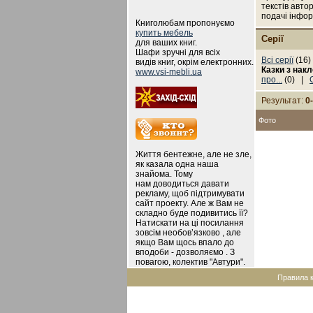
текстів авто
подачі інфор
Книголюбам пропонуємо
купить мебель
Серії
для ваших книг.
Шафи зручні для всіх
Всі серії
(16
видів книг, окрім електронних.
Казки з нак
www.vsi-mebli.ua
про...
(0) |
Результат:
0
Фото
Життя бентежне, але не зле,
як казала одна наша
знайома. Тому
нам доводиться давати
рекламу, щоб підтримувати
сайт проекту. Але ж Вам не
складно буде подивитись її?
Натискати на ці посилання
зовсім необов’язково , але
якщо Вам щось впало до
вподоби - дозволяємо . З
повагою, колектив "Автури".
Правила 