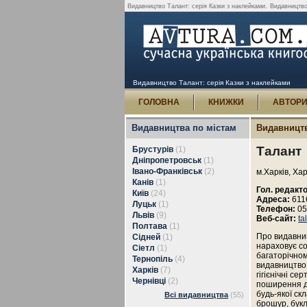
Видавництво Талант: серія Казки з наклейками.
Видавництво
Видавництво Талант: серія Казки з наклейками
ГОЛОВНА
КНИЖКИ
АВТОР
Видавництва по містам
Видавницт
Талант
Брустурів
(1)
Дніпропетровськ
(1)
Івано-Франківськ
(2)
м.Харків, Хар
Канів
(1)
Гол. редакто
Київ
(24)
Адреса:
6116
Луцьк
(1)
Телефон:
05
Львів
(9)
Веб-сайт:
ta
Полтава
(1)
Про видавниц
Сідней
(1)
нараховує со
Сіетл
(1)
багаторічном
Тернопіль
(4)
видавництво 
Харків
(7)
гігієнічні се
Чернівці
(2)
поширення ди
будь-якої скл
Всі видавництва
(55)
брошур, букл