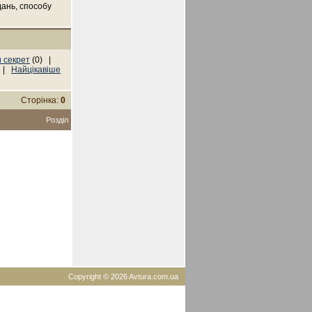
дань, способу
 секрет
(0) |
) |
Найцікавіше
Сторінка:
0
Розділ
Copyright © 2026 Avtura.com.ua