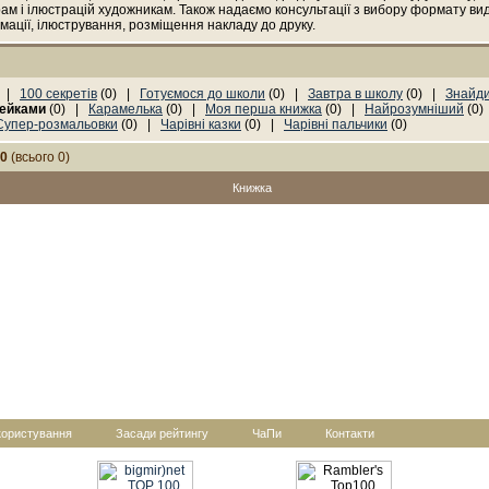
рам і ілюстрацій художникам. Також надаємо консультації з вибору формату ви
мації, ілюстрування, розміщення накладу до друку.
) |
100 секретів
(0) |
Готуємося до школи
(0) |
Завтра в школу
(0) |
Знайди
лейками
(0) |
Карамелька
(0) |
Моя перша книжка
(0) |
Найрозумніший
(0
Супер-розмальовки
(0) |
Чарівні казки
(0) |
Чарівні пальчики
(0)
-0
(всього 0)
Книжка
користування
Засади рейтингу
ЧаПи
Контакти