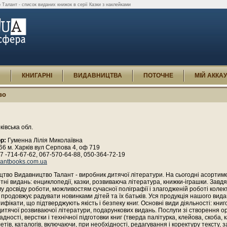
 Талант - список виданих книжок в серії Казки з наклейками
И
КНИГАРНІ
ВИДАВНИЦТВА
ПОТОЧНЕ
МІЙ АККА
во
ківська обл.
р:
Гуменна Лілія Миколаївна
6 м. Харків вул Серпова 4, оф 719
7 -714-67-62, 067-570-64-88, 050-364-72-19
lantbooks.com.ua
тво Видавництво Талант - виробник дитячої літератури. На сьогодні асортиме
тні видань: енциклопедії, казки, розвиваюча література, книжки-іграшки. Завд
у досвіду роботи, можливостям сучасної поліграфії і злагодженій роботі колек
продовжує радувати новинками дітей та їх батьків. Уся продукція нашого вид
ртифікати, що підтверджують якість і безпеку книг. Основні види діяльності: кни
тячої розвиваючої літератури, подарункових видань. Послуги зі створення ор
адності, верстки і технічної підготовки книг (тверда палітурка, клейова, скоба, к
етів, каталогів, включаючи, при необхідності, редагування і коректуру тексту,