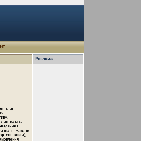
УНТ
Реклама
нт книг
яки
тиву,
авництва має
говидання і
игіналів-макетів
артонні книги),
 замовлення