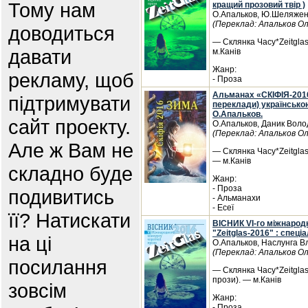
Тому нам
кращий прозовий твір )
О.Апальков, Ю.Шеляже
(Переклад: Апальков О
доводиться
— Склянка Часу*Zeitglas,
давати
м.Канів
Жанр:
рекламу, щоб
- Проза
Альманах «СКІФІЯ-2016-
підтримувати
переклади) українсько
О.Апальков.
сайт проекту.
О.Апальков, Даник Вол
(Переклад: Апальков О
Але ж Вам не
— Склянка Часу*Zeitglas
— м.Канів
складно буде
Жанр:
- Проза
подивитись
- Альманахи
- Есеї
її? Натискати
ВІСНИК VI-го міжнарод
"Zeitglas-2016" : спец
на ці
О.Апальков, Наслунга В
(Переклад: Апальков О
посилання
— Склянка Часу*Zeitglas
прози). — м.Канів
зовсім
Жанр:
- Проза