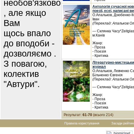
необов’язково
Антологія сучасної нове
, але якщо
поезії, есеї, написані 
О.Апальков, Дзюбенко-М
Іван
Вам
(Переклад: Апальков О
щось впало
— Склянка Часу*Zeitglas
м.Канів
до вподоби -
Жанр:
- Проза
дозволяємо .
- Поезія
- Критика
З повагою,
Літературно-мистецьки
журнал
колектив
О.Апальков, Левченко С
Більченко Євгенія
(Переклад: Апальков О
"Автури".
— Склянка Часу*Zeitglas
Жанр:
- Проза
- Поезія
- Критика
Результат:
61-70
(всього 214)
Правила користування
Засади рейтин