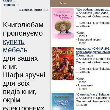
Харків
(7)
Фото
Чернівці
(2)
"Що робить папырець..."
Всі видавництва
(55)
О.Апальков, Диба Алла,
(Переклад: О.Апальков)
Книголюбам
— Склянка Часу*Zeitglas,
— м.Канів
пропонуємо
Жанр:
- Поезія
купить
- Віршовані твори
- Проза
мебель
Альманах «СКІФІЯ-2018-
переклади) українсько
О.Апальков
для ваших
О.Апальков, В.Киян, В.Н
(Переклад: О.Апальков)
книг.
— Склянка Часу*Zeitglas,
— м.Канів
Шафи зручні
Жанр:
для всіх
- Проза
- Альманахи
- Поезія
видів книг,
"Склянка Часу*Zeitgla
окрім
О.Апальков, В.Єрьомен
(Переклад: Апальков О
Хельга)
електронних.