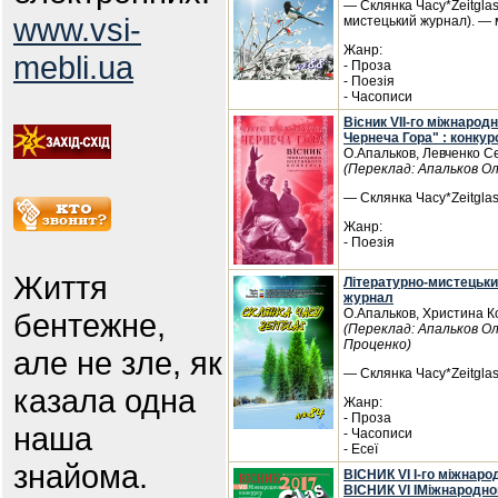
— Склянка Часу*Zeitglas
www.vsi-
мистецький журнал). — 
Жанр:
mebli.ua
- Проза
- Поезія
- Часописи
Вісник VII-го міжнарод
Чернеча Гора" : конкур
О.Апальков, Левченко С
(Переклад: Апальков О
— Склянка Часу*Zeitglas,
Жанр:
- Поезія
Життя
Літературно-мистецьки
журнал
О.Апальков, Христина К
бентежне,
(Переклад: Апальков О
Проценко)
але не зле, як
— Склянка Часу*Zeitglas
казала одна
Жанр:
- Проза
наша
- Часописи
- Есеї
знайома.
ВІСНИК VI I-го міжнарод
ВІСНИК VI IМіжнародног