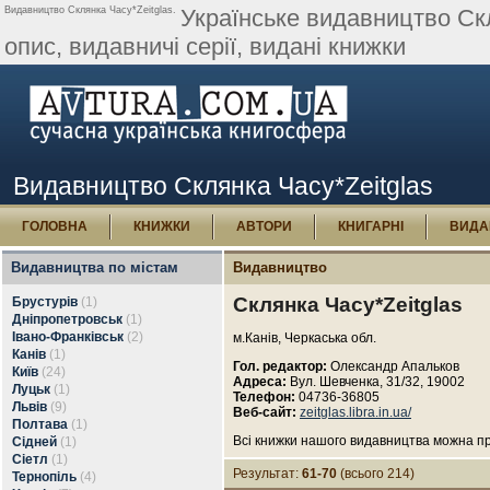
Видавництво Склянка Часу*Zeitglas.
Українське видавництво Скл
опис, видавничі серії, видані книжки
Видавництво Склянка Часу*Zeitglas
ГОЛОВНА
КНИЖКИ
АВТОРИ
КНИГАРНІ
ВИДА
Видавництва по містам
Видавництво
Склянка Часу*Zeitglas
Брустурів
(1)
Дніпропетровськ
(1)
Івано-Франківськ
(2)
м.Канів, Черкаська обл.
Канів
(1)
Гол. редактор:
Олександр Апальков
Київ
(24)
Адреса:
Вул. Шевченка, 31/32, 19002
Луцьк
(1)
Телефон:
04736-36805
Львів
(9)
Веб-сайт:
zeitglas.libra.in.ua/
Полтава
(1)
Всі книжки нашого видавництва можна при
Сідней
(1)
Сіетл
(1)
Результат:
61-70
(всього 214)
Тернопіль
(4)