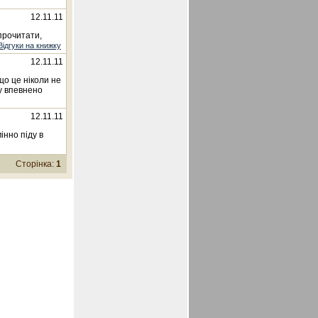
12.11.11
 прочитати,
Відгуки на книжку
12.11.11
що це ніколи не
у впевнено
12.11.11
інно піду в
Сторінка:
1