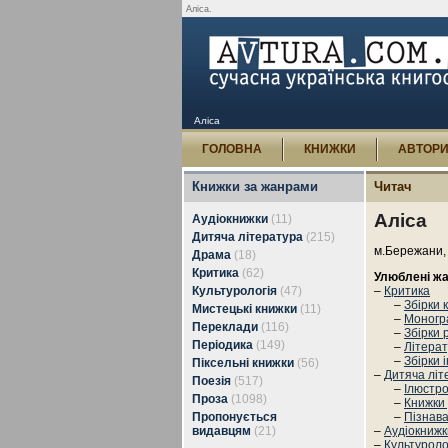
Аліса.
Аліса
ГОЛОВНА
КНИЖКИ
АВТОР
Книжки за жанрами
Читач
Аліса
Аудіокнижки
(11)
Дитяча література
(215)
м.Бережани, 
Драма
(18)
Критика
(62)
Улюблені жа
Культурологія
(47)
–
Критика
–
Збірки 
Мистецькі книжки
(11)
–
Моногра
Переклади
(116)
–
Збірки 
Періодика
(149)
–
Літерат
–
Збірки 
Піксельні книжки
(56)
–
Дитяча літ
Поезія
(517)
–
Ілюстро
Проза
(1098)
–
Книжки
Пропонується
–
Пізнава
видавцям
(21)
–
Аудіокнижк
–
Культуроло