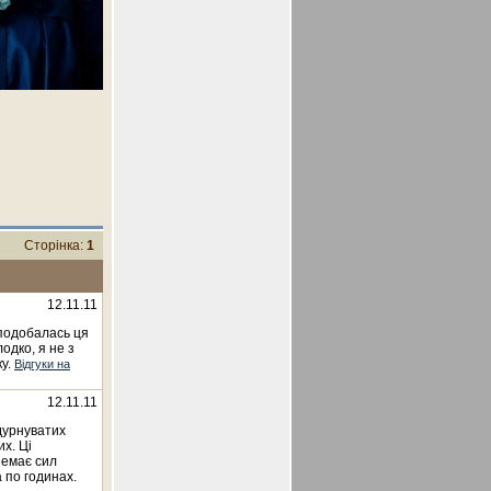
Сторінка:
1
12.11.11
сподобалась ця
одко, я не з
ку.
Відгуки на
12.11.11
дурнуватих
их. Ці
немає сил
а по годинах.