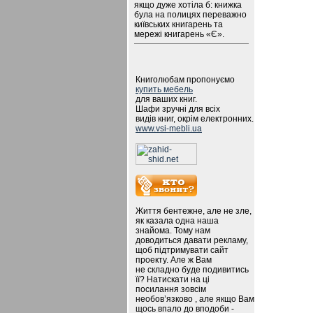
якщо дуже хотіла б: книжка
була на полицях переважно
київських книгарень та
мережі книгарень «Є».
Книголюбам пропонуємо
купить мебель
для ваших книг.
Шафи зручні для всіх
видів книг, окрім електронних.
www.vsi-mebli.ua
Життя бентежне, але не зле,
як казала одна наша
знайома. Тому нам
доводиться давати рекламу,
щоб підтримувати сайт
проекту. Але ж Вам
не складно буде подивитись
її? Натискати на ці
посилання зовсім
необов’язково , але якщо Вам
щось впало до вподоби -