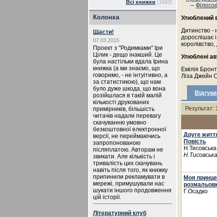
Всі книжки
(1660)
–
Філософ
Колонка
Улюблений в
Дитинство - 
Щасти!
дорослішає і
07.03.2015
королівство,
Проект з "Родимками" Іри
Цілик - дещо інакший. Це
Улюблені ав
була настільки вдала Ірина
книжка (а ми знаємо, що
Емілія Бронт
говоримо, - не інтуітивно, а
Ліза Джейн С
за статистикою), що нам
було дуже шкода, що вона
Відгуки
розійшлася в такій малій
кількості друкованих
Результат:
примірників, більшість
читачів надали перевагу
скачуванню умовно
безкоштовної електронної
Друге життя
версії, не переймаючись
Повість
запропонованою
Н.Тисовськ
післяплатою. Авторам не
Н.Тисовська
звикати. Але кількість і
тривалість цих скачувань
навіть після того, як книжку
припинили рекламувати в
Моя принце
мережі, примушували нас
розмальов
шукати іншого продовження
Г.Осадко
цій історії.
Літературний клуб