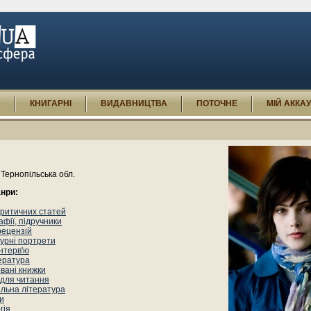
И
КНИГАРНІ
ВИДАВНИЦТВА
ПОТОЧНЕ
МІЙ АККА
Тернопільська обл.
нри:
критичних статей
фії, підручники
рецензій
урні портрети
інтерв'ю
ература
вані книжки
 для читання
льна література
и
гія