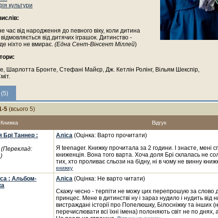
ія культури
ислів:
не час від народження до певного віку, коли дитина
 відмовляється від дитячих іграшок. Дитинство -
 де ніхто не вмирає.
(Една Сент-Вінсент Міллей
)
тори:
е, Шарлотта Бронте, Стефані Майєр, Дж. Кетлін Ролінг, Вільям Шекспір,
міт.
(5)
1-5
(всього 5)
Книжка
Відгук
 Брі Таннер :
Аліса
(Оцінка: Варто прочитати)
Я teenager. Книжку прочитала за 2 години. І знаєте, мені 
а
(Переклад:
книженція. Вона того варта. Хоча доля Брі склалась не сол
)
тих, хто проливає сльози на бідну, ні в чому не винну книж
книжку
са : Альбом-
Аліса
(Оцінка: Не варто читати)
ка
Скажу чесно - терпіти не можу цих перепрошую за слово 
принцес. Мене в дитинстві ну і зараз нудило і нудить від н
вистраждані історії про Попелюшку, Білосніжку та інших (
перечислювати всі їхні імена) полоняють світ не по днях, 