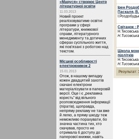
«Маруся» створює Центр
літературної освіти
Ірен Роздо
11.03.2013
Паскаля, В.
І.Роздобудь
Новий проект
реалізовуватиме освітні
програми у сфері
Світанок : 
літератури, книжкової
Н.Тисовськ
справи, літературного
Н.Тисовська
менеджменту та дотичних
сферах суспільного життя,
які пов’язані з роботою над
Школа монс
текстом.
підлітків
Н.Тисовськ
Місцеві особливості
Н.Тисовська
електрокнижок 2
15.01.2013
Результат:
Отож, в нашому випадку
кожен двадцятий захотів
скачані електрони
матеріалізувати в паперовій
версії. Оце і є „рекламна
користь” від вільного
розповсюдження інформації
(піратів), щоправда,
непряму рекламу не так вже
й легко, а пряму шкоду теж
неможливо порахувати, бо
значна частина тих, хто
скачував, просто не
отримала б доступу до
паперової книжки, навіть