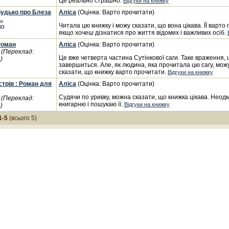
Це реально страшно.
Відгуки на книжку
будько про Блеза
Аліса
(Оцінка: Варто прочитати)
..
Читала цю книжку і можу сказати, що вона цікава. ЇЇ варто
ко
якщо хочеш дізнатися про життя відомих і важливих осіб.
Роман
Аліса
(Оцінка: Варто прочитати)
а
(Переклад:
Це вже четверта частина Сутінкової саги. Таке враження, 
)
завершиться. Але, як людина, яка прочитала цю сагу, мож
сказати, що книжку варто прочитати.
Відгуки на книжку
трів : Роман для
Аліса
(Оцінка: Варто прочитати)
Судячи по уривку, можна сказати, що книжка цікава. Неодм
а
(Переклад:
книгарню і пошукаю її.
Відгуки на книжку
)
1-5
(всього 5)