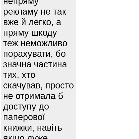
непряму
рекламу не так
вже й легко, а
пряму шкоду
теж неможливо
порахувати, бо
значна частина
тих, хто
скачував, просто
не отримала б
доступу до
паперової
книжки, навіть
якщо дуже