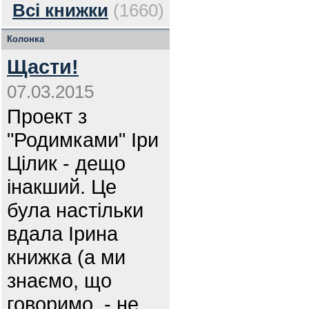
Всі книжки
(1660)
Колонка
Щасти!
07.03.2015
Проект з
"Родимками" Іри
Цілик - дещо
інакший. Це
була настільки
вдала Ірина
книжка (а ми
знаємо, що
говоримо, - не