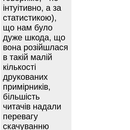
інтуітивно, а за
статистикою),
що нам було
дуже шкода, що
вона розійшлася
в такій малій
кількості
друкованих
примірників,
більшість
читачів надали
перевагу
скачуванню