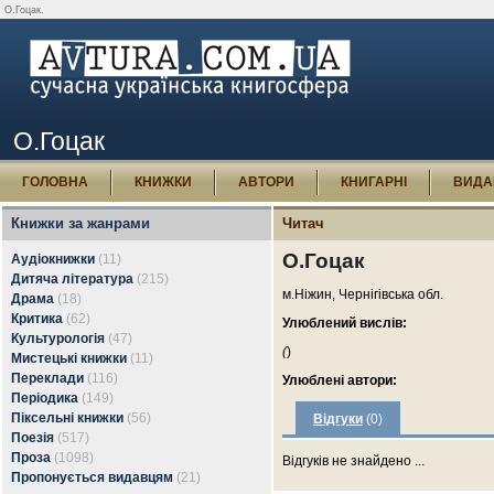
О.Гоцак.
О.Гоцак
ГОЛОВНА
КНИЖКИ
АВТОРИ
КНИГАРНІ
ВИДА
Книжки за жанрами
Читач
О.Гоцак
Аудіокнижки
(11)
Дитяча література
(215)
м.Ніжин, Чернігівська обл.
Драма
(18)
Критика
(62)
Улюблений вислів:
Культурологія
(47)
(
)
Мистецькі книжки
(11)
Переклади
(116)
Улюблені автори:
Періодика
(149)
Піксельні книжки
(56)
Відгуки
(0)
Поезія
(517)
Проза
(1098)
Відгуків не знайдено ...
Пропонується видавцям
(21)