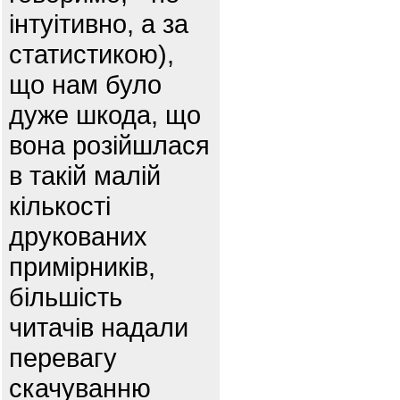
інтуітивно, а за
статистикою),
що нам було
дуже шкода, що
вона розійшлася
в такій малій
кількості
друкованих
примірників,
більшість
читачів надали
перевагу
скачуванню