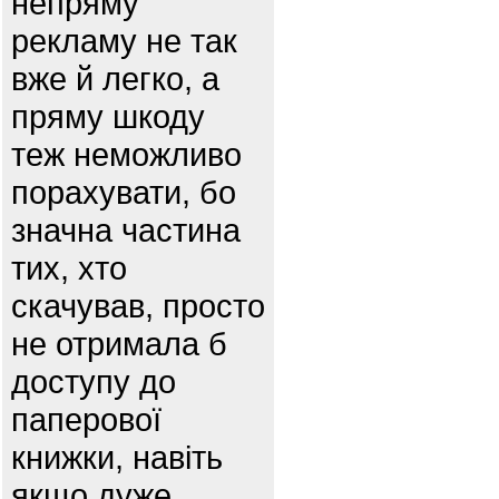
непряму
рекламу не так
вже й легко, а
пряму шкоду
теж неможливо
порахувати, бо
значна частина
тих, хто
скачував, просто
не отримала б
доступу до
паперової
книжки, навіть
якщо дуже