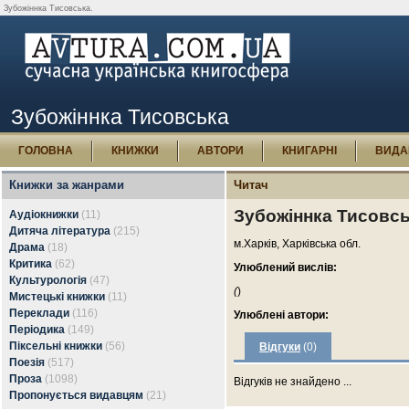
Зубожіннка Тисовська.
Зубожіннка Тисовська
ГОЛОВНА
КНИЖКИ
АВТОРИ
КНИГАРНІ
ВИДА
Книжки за жанрами
Читач
Зубожіннка Тисовс
Аудіокнижки
(11)
Дитяча література
(215)
м.Харків, Харківська обл.
Драма
(18)
Критика
(62)
Улюблений вислів:
Культурологія
(47)
(
)
Мистецькі книжки
(11)
Переклади
(116)
Улюблені автори:
Періодика
(149)
Піксельні книжки
(56)
Відгуки
(0)
Поезія
(517)
Проза
(1098)
Відгуків не знайдено ...
Пропонується видавцям
(21)